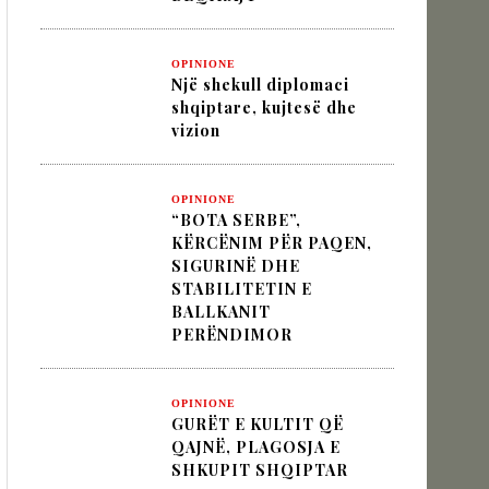
OPINIONE
IK NËPËRMJET INXHINIERISË SË
Një shekull diplomaci
shqiptare, kujtesë dhe
vizion
 VËLLIMIT „MOS I KALLXO HARRIMIT“
OPINIONE
“BOTA SERBE”,
KËRCËNIM PËR PAQEN,
SIGURINË DHE
STABILITETIN E
BALLKANIT
PERËNDIMOR
OPINIONE
GURËT E KULTIT QË
QAJNË, PLAGOSJA E
SHKUPIT SHQIPTAR