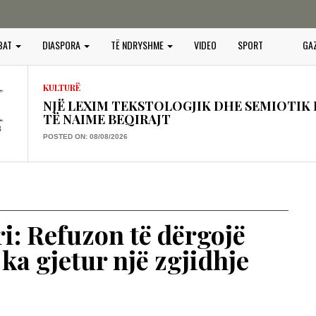
OPINIONE
PROJEKTI I PADUKSHËM I SPASTRIMIT ETN
BAT
DIASPORA
TË NDRYSHME
VIDEO
SPORT
GA
IDENTITETIT
POSTED ON: 20/07/2026
KULTURË
NJË LEXIM TEKSTOLOGJIK DHE SEMIOTIK I
TË NAIME BEQIRAJT
POSTED ON: 08/08/2026
OPINIONE
Një shekull diplomaci shqiptare, kujtesë dhe vi
POSTED ON: 03/08/2026
OPINIONE
ri: Refuzon të dërgojë
“BOTA SERBE”, KËRCËNIM PËR PAQEN, SIG
ka gjetur një zgjidhje
PERËNDIMOR
POSTED ON: 25/07/2026
OPINIONE
GURËT E KULTIT QË QAJNË, PLAGOSJA E 