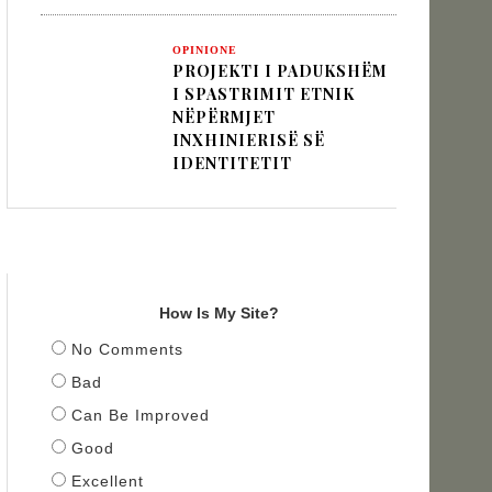
OPINIONE
PROJEKTI I PADUKSHËM
I SPASTRIMIT ETNIK
NËPËRMJET
INXHINIERISË SË
IDENTITETIT
TITULLI
How Is My Site?
No Comments
Bad
Can Be Improved
Good
Excellent