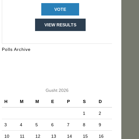
VIEW RESULTS
Polls Archive
KALENDARI
Gusht 2026
H
M
M
E
P
S
D
1
2
3
4
5
6
7
8
9
10
11
12
13
14
15
16