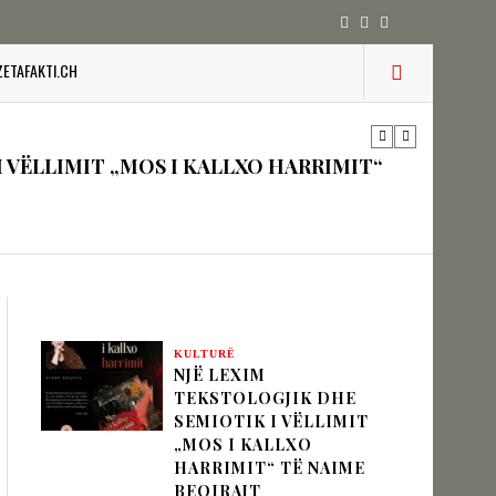
IK NËPËRMJET INXHINIERISË SË
ZETAFAKTI.CH
 VËLLIMIT „MOS I KALLXO HARRIMIT“
zion
KULTURË
URINË DHE STABILITETIN E BALLKANIT
NJË LEXIM
TEKSTOLOGJIK DHE
SEMIOTIK I VËLLIMIT
„MOS I KALLXO
HARRIMIT“ TË NAIME
SHKUPIT SHQIPTAR
BEQIRAJT