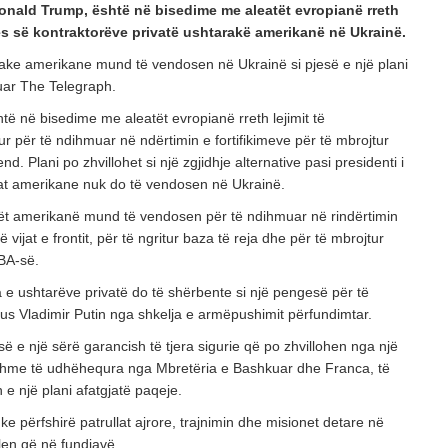
onald Trump, është në bisedime me aleatët evropianë rreth
POSTED ON: 25/07/2026
 së kontraktorëve privatë ushtarakë amerikanë në Ukrainë.
OPINIONE
ake amerikane mund të vendosen në Ukrainë si pjesë e një plani
PROJEKTI I PADUKSHËM I SPASTRIMIT ETN
uar The Telegraph.
IDENTITETIT
ë në bisedime me aleatët evropianë rreth lejimit të
POSTED ON: 20/07/2026
r për të ndihmuar në ndërtimin e fortifikimeve për të mbrojtur
KULTURË
d. Plani po zhvillohet si një zgjidhje alternative pasi presidenti i
NJË LEXIM TEKSTOLOGJIK DHE SEMIOTIK I
at amerikane nuk do të vendosen në Ukrainë.
TË NAIME BEQIRAJT
ët amerikanë mund të vendosen për të ndihmuar në rindërtimin
POSTED ON: 08/08/2026
 vijat e frontit, për të ngritur baza të reja dhe për të mbrojtur
HBA-së.
a e ushtarëve privatë do të shërbente si një pengesë për të
us Vladimir Putin nga shkelja e armëpushimit përfundimtar.
së e një sërë garancish të tjera sigurie që po zhvillohen nga një
tshme të udhëhequra nga Mbretëria e Bashkuar dhe Franca, të
 e një plani afatgjatë paqeje.
ke përfshirë patrullat ajrore, trajnimin dhe misionet detare në
len që në fundjavë.