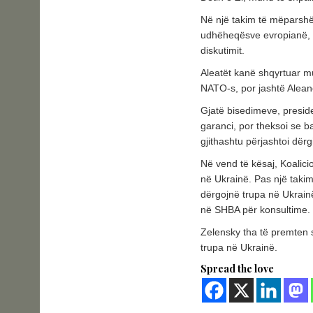
Në një takim të mëparshë
udhëheqësve evropianë, g
diskutimit.
Aleatët kanë shqyrtuar m
NATO-s, por jashtë Alean
Gjatë bisedimeve, presid
garanci, por theksoi se b
gjithashtu përjashtoi dër
Në vend të kësaj, Koalicio
në Ukrainë. Pas një taki
dërgojnë trupa në Ukrainë.
në SHBA për konsultime.
Zelensky tha të premten 
trupa në Ukrainë.
Spread the love