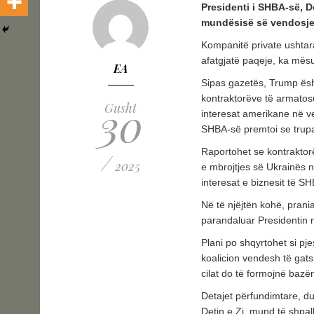
Presidenti i SHBA-së, D
mundësisë së vendosjes
Kompanitë private ushtar
afatgjatë paqeje, ka mës
EA
Sipas gazetës, Trump ësht
kontraktorëve të armatosu
30
Gusht
interesat amerikane në ven
SHBA-së premtoi se trup
Raportohet se kontraktor
/
2025
e mbrojtjes së Ukrainës në
interesat e biznesit të S
Në të njëjtën kohë, prani
parandaluar Presidentin r
Plani po shqyrtohet si pje
koalicion vendesh të ga
cilat do të formojnë bazën
Detajet përfundimtare, du
Detin e Zi, mund të shpal