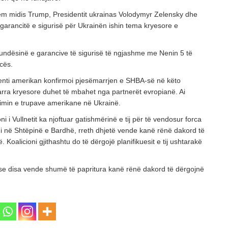
m midis Trump, Presidentit ukrainas Volodymyr Zelensky dhe
arancitë e sigurisë për Ukrainën ishin tema kryesore e
undësinë e garancive të sigurisë të ngjashme me Nenin 5 të
cës.
enti amerikan konfirmoi pjesëmarrjen e SHBA-së në këto
arra kryesore duhet të mbahet nga partnerët evropianë. Ai
gimin e trupave amerikane në Ukrainë.
ni i Vullnetit ka njoftuar gatishmërinë e tij për të vendosur forca
mi në Shtëpinë e Bardhë, rreth dhjetë vende kanë rënë dakord të
 Koalicioni gjithashtu do të dërgojë planifikuesit e tij ushtarakë
se disa vende shumë të papritura kanë rënë dakord të dërgojnë