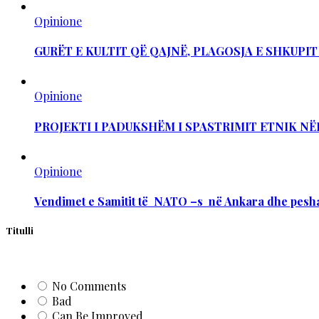
Opinione
GURËT E KULTIT QË QAJNË, PLAGOSJA E SHKUPI
Opinione
PROJEKTI I PADUKSHËM I SPASTRIMIT ETNIK NË
Opinione
Vendimet e Samitit të NATO –s në Ankara dhe pesha
Titulli
No Comments
Bad
Can Be Improved