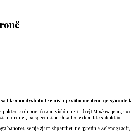
ronë
rsa Ukraina dyshohet se nisi një sulm me dron që synonte k
të paktën 21 dronë ukrainas ishin nisur drejt Moskës që nga or
uan dronët, pa specifikuar shkallën e dëmit të shkaktuar.
a banorët, se një zjarr shpërtheu në qytetin e Zelenogradit, 