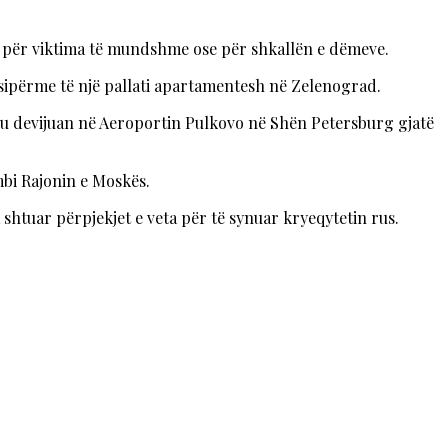
ne për viktima të mundshme ose për shkallën e dëmeve.
 sipërme të një pallati apartamentesh në Zelenograd.
e u devijuan në Aeroportin Pulkovo në Shën Petersburg gjatë
mbi Rajonin e Moskës.
shtuar përpjekjet e veta për të synuar kryeqytetin rus.