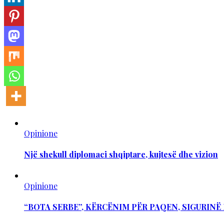
Opinione
Një shekull diplomaci shqiptare, kujtesë dhe vizion
Opinione
“BOTA SERBE”, KËRCËNIM PËR PAQEN, SIGURIN