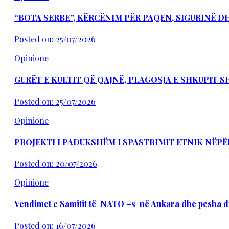
“BOTA SERBE”, KËRCËNIM PËR PAQEN, SIGURINË 
Posted on: 25/07/2026
Opinione
GURËT E KULTIT QË QAJNË, PLAGOSJA E SHKUPIT 
Posted on: 25/07/2026
Opinione
PROJEKTI I PADUKSHËM I SPASTRIMIT ETNIK NËPË
Posted on: 20/07/2026
Opinione
Vendimet e Samitit të NATO –s në Ankara dhe pesha d
Posted on: 16/07/2026