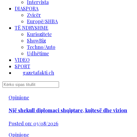
Intervista
DIASPORA
Zvicër
Europë/SHBA
TË NDRYSHME
Kuriozitete
ShowBiz
Techno/Auto
Udhëtime
VIDEO
SPORT
gazetafakti.ch
Opinione
Një shekull diplomaci shqiptare, kujtesë dhe vizion
Posted on: 03/08/2026
Opinione