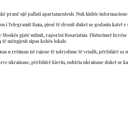
flakë pranë një pallati apartamentesh. Nuk kishte informacio
us i Telegramit Baza, pjesë të dronit duket se godasin katet e
 Moskës gjatë sulmit, raportoi Rosaviatsia. Fluturimet hyrës
4 të mëngjesit sipas kohës lokale.
ainas u rrëzuan në rajone të ndryshme të vendit, përfshirë 19 
ve ukrainase, përfshirë Kievin, ushtria ukrainase duket se ka 