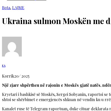
Bota
,
LAJME
Ukraina sulmon Moskën me d
EA
Korrik
20
/
2025
Një zjarr shpërtheu në rajonin e Moskës gjatë natës, ndë
Kryetari i bashkisë së Moskës, Sergei Sobyanin, raportoi se 
shtoi se shërbimet e emergjencës shkuan në vendin ku u rrëz
Kanalet ruse të Telegram raportuan, duke cituar deklarata ng