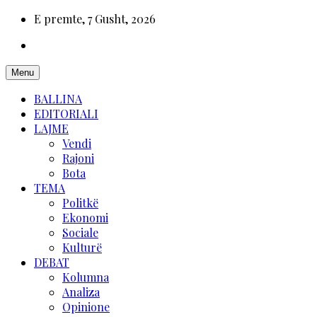
E premte, 7 Gusht, 2026
Menu
BALLINA
EDITORIALI
LAJME
Vendi
Rajoni
Bota
TEMA
Politkë
Ekonomi
Sociale
Kulturë
DEBAT
Kolumna
Analiza
Opinione