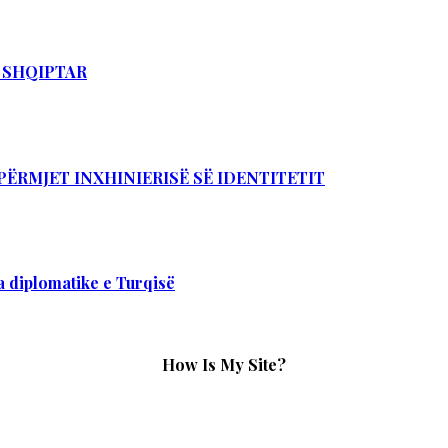
T SHQIPTAR
PËRMJET INXHINIERISË SË IDENTITETIT
 diplomatike e Turqisë
How Is My Site?