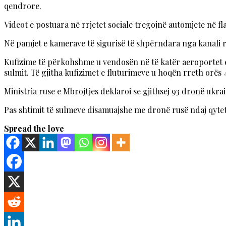
qendrore.
Videot e postuara në rrjetet sociale tregojnë automjete në 
Në pamjet e kamerave të sigurisë të shpërndara nga kanali r
Kufizime të përkohshme u vendosën në të katër aeroportet e
sulmit. Të gjitha kufizimet e fluturimeve u hoqën rreth orës 
Ministria ruse e Mbrojtjes deklaroi se gjithsej 93 dronë ukr
Pas shtimit të sulmeve disamuajshe me dronë rusë ndaj qytete
Spread the love