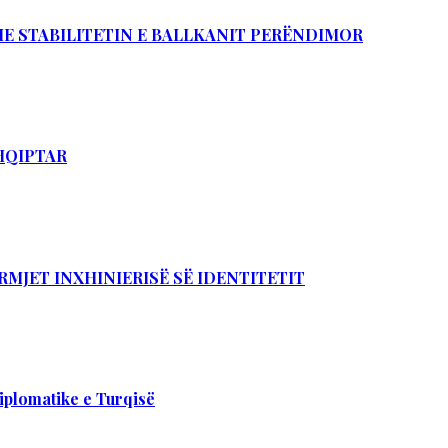
DHE STABILITETIN E BALLKANIT PERËNDIMOR
SHQIPTAR
RMJET INXHINIERISË SË IDENTITETIT
iplomatike e Turqisë