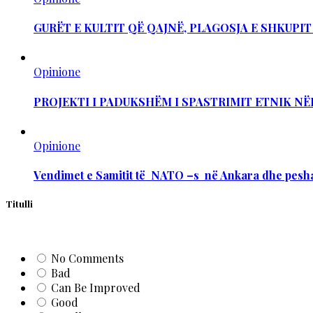
GURËT E KULTIT QË QAJNË, PLAGOSJA E SHKUPI
Opinione
PROJEKTI I PADUKSHËM I SPASTRIMIT ETNIK NË
Opinione
Vendimet e Samitit të NATO –s në Ankara dhe pesha
Titulli
No Comments
Bad
Can Be Improved
Good