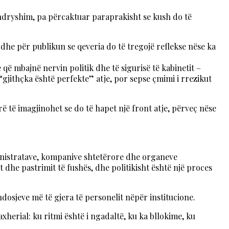
ër ndryshim, pa përcaktuar paraprakisht se kush do të
 dhe për publikun se qeveria do të tregojë reflekse nëse ka
ë mbajnë nervin politik dhe të sigurisë të kabinetit –
“gjithçka është perfekte” atje, por sepse çmimi i rrezikut
ë të imagjinohet se do të hapet një front atje, përveç nëse
ministratave, kompanive shtetërore dhe organeve
dhe pastrimit të fushës, dhe politikisht është një proces
dosjeve më të gjera të personelit nëpër institucione.
herial: ku ritmi është i ngadaltë, ku ka bllokime, ku