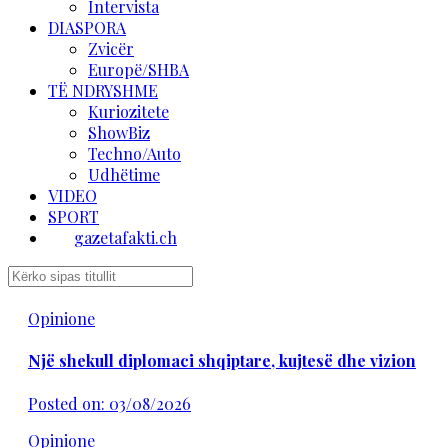
Intervista
DIASPORA
Zvicër
Europë/SHBA
TË NDRYSHME
Kuriozitete
ShowBiz
Techno/Auto
Udhëtime
VIDEO
SPORT
gazetafakti.ch
Opinione
Një shekull diplomaci shqiptare, kujtesë dhe vizion
Posted on: 03/08/2026
Opinione