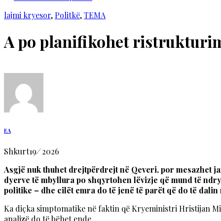
lajmi kryesor
,
Politkë
,
TEMA
А po planifikohet ristrukturi
EA
Shkurt
19
/
2026
Asgjë nuk thuhet drejtpërdrejt në Qeveri, por mesazhet jan
dyerve të mbyllura po shqyrtohen lëvizje që mund të ndrys
politike – dhe cilët emra do të jenë të parët që do të dalin
Ka diçka simptomatike në faktin që Kryeministri Hristijan Mi
analizë do të bëhet ende.