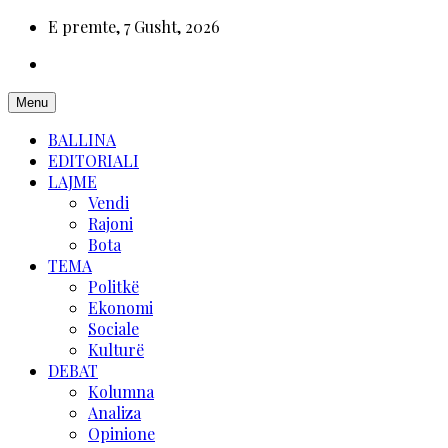
E premte, 7 Gusht, 2026
Menu
BALLINA
EDITORIALI
LAJME
Vendi
Rajoni
Bota
TEMA
Politkë
Ekonomi
Sociale
Kulturë
DEBAT
Kolumna
Analiza
Opinione