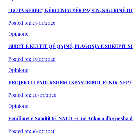
“BOTA SERBE”, KËRCËNIM PËR PAQEN, SIGURINË 
Posted on: 25/07/2026
Opinione
GURËT E KULTIT QË QAJNË, PLAGOSJA E SHKUPIT 
Posted on: 25/07/2026
Opinione
PROJEKTI I PADUKSHËM I SPASTRIMIT ETNIK NËPË
Posted on: 20/07/2026
Opinione
Vendimet e Samitit të NATO –s në Ankara dhe pesha d
Posted on: 16/07/2026