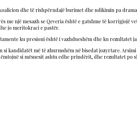
 koalicion dhe të rishpërndajë burimet dhe ndikimin pa drama
erës me një mesazh se Qeveria është e gatshme të korrigjojë ve
dhe jo meritokraci e pastër.
tamente ku presioni është i vazhdueshëm dhe ku rezultatet j
n si kandidatët më të zhurmshëm në bisedat jozyrtare. Arsimi 
 dëmtojnë si mësuesit ashtu edhe prindërit, dhe rezultatet po 