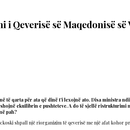
mi i Qeverisë së Maqedonisë së 
ë të qarta për ata që dinë t’i lexojnë ato. Disa ministra nd
hojnë ekuilibrin e pushteteve. A do të sjellë ristrukturimi
 në pah?
ckoski shpall një riorganizim të qeverisë me një afat kohor p