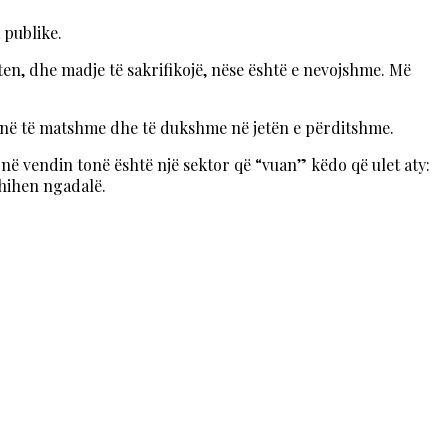
 publike.
ten, dhe madje të sakrifikojë, nëse është e nevojshme. Më
anë të matshme dhe të dukshme në jetën e përditshme.
në vendin tonë është një sektor që “vuan” këdo që ulet aty:
shihen ngadalë.