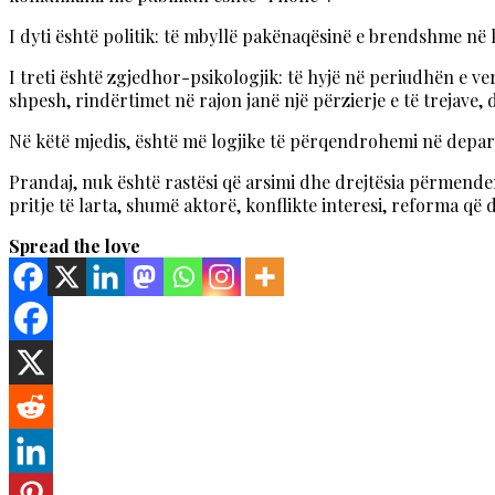
I dyti është politik: të mbyllë pakënaqësinë e brendshme në
I treti është zgjedhor-psikologjik: të hyjë në periudhën e v
shpesh, rindërtimet në rajon janë një përzierje e të trejave, 
Në këtë mjedis, është më logjike të përqendrohemi në depar
Prandaj, nuk është rastësi që arsimi dhe drejtësia përmende
pritje të larta, shumë aktorë, konflikte interesi, reforma që
Spread the love