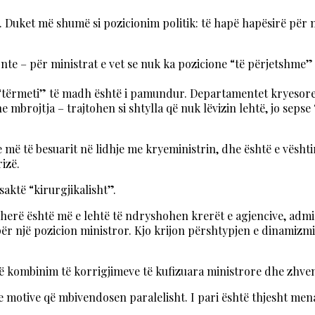
at”. Duket më shumë si pozicionim politik: të hapë hapësirë ​​p
onte – për ministrat e vet se nuk ka pozicione “të përjetshme”
ë “tërmeti” të madh është i pamundur. Departamentet kryesore q
mbrojtja – trajtohen si shtylla që nuk lëvizin lehtë, jo sepse 
më të besuarit në lidhje me kryeministrin, dhe është e vështir
izë.
 saktë “kirurgjikalisht”.
jëherë është më e lehtë të ndryshohen krerët e agjencive, ad
 një pozicion ministror. Kjo krijon përshtypjen e dinamizmit 
jë kombinim të korrigjimeve të kufizuara ministrore dhe zhven
 motive që mbivendosen paralelisht. I pari është thjesht menax