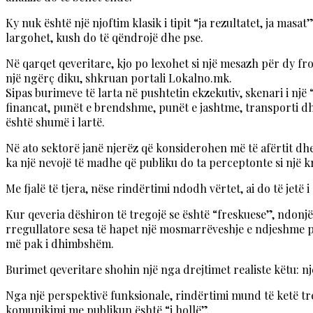
Ky nuk është një njoftim klasik i tipit “ja rezultatet, ja mas
largohet, kush do të qëndrojë dhe pse.
Në qarqet qeveritare, kjo po lexohet si një mesazh për dy fr
një ngërç diku, shkruan portali Lokalno.mk.
Sipas burimeve të larta në pushtetin ekzekutiv, skenari i nj
financat, punët e brendshme, punët e jashtme, transporti dhe 
është shumë i lartë.
Në ato sektorë janë njerëz që konsiderohen më të afërtit dhe 
ka një nevojë të madhe që publiku do ta perceptonte si një kr
Me fjalë të tjera, nëse rindërtimi ndodh vërtet, ai do të jetë i
Kur qeveria dëshiron të tregojë se është “freskuese”, ndon
rregullatore sesa të hapet një mosmarrëveshje e ndjeshme për
më pak i dhimbshëm.
Burimet qeveritare shohin një nga drejtimet realiste këtu: n
Nga një perspektivë funksionale, rindërtimi mund të ketë tre
komunikimi me publikun është “i hollë”.