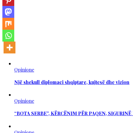
Opinione
Një shekull diplomaci shqiptare, kujtesë dhe vizion
Opinione
“BOTA SERBE”, KËRCËNIM PËR PAQEN, SIGURIN
Opinione