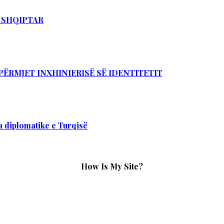
T SHQIPTAR
PËRMJET INXHINIERISË SË IDENTITETIT
 diplomatike e Turqisë
How Is My Site?