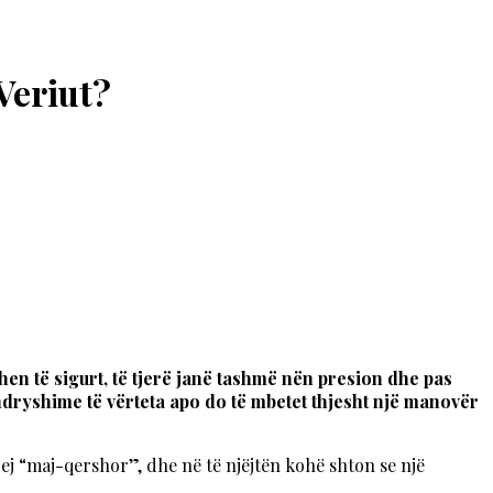
Veriut?
ihen të sigurt, të tjerë janë tashmë nën presion dhe pas
 ndryshime të vërteta apo do të mbetet thjesht një manovër
rej “maj-qershor”, dhe në të njëjtën kohë shton se një