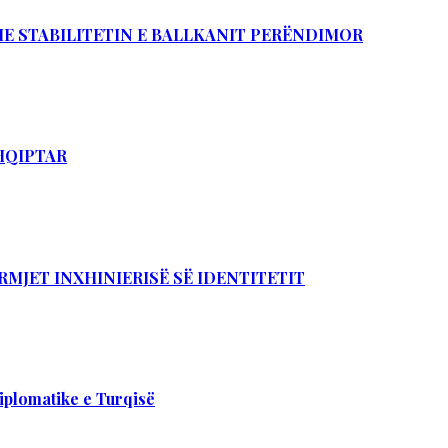
DHE STABILITETIN E BALLKANIT PERËNDIMOR
SHQIPTAR
RMJET INXHINIERISË SË IDENTITETIT
iplomatike e Turqisë