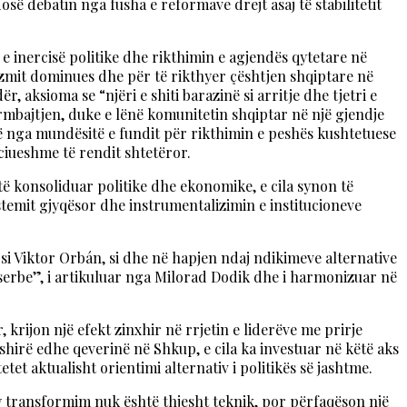
ë debatin nga fusha e reformave drejt asaj të stabilitetit
e inercisë politike dhe rikthimin e agjendës qytetare në
izmit dominues dhe për të rikthyer çështjen shqiptare në
 aksioma se “njëri e shiti barazinë si arritje dhe tjetri e
ërmbajtjen, duke e lënë komunitetin shqiptar në një gjendje
jë nga mundësitë e fundit për rikthimin e peshës kushtetuese
iueshme të rendit shtetëror.
të konsoliduar politike dhe ekonomike, e cila synon të
stemit gjyqësor dhe instrumentalizimin e institucioneve
 si Viktor Orbán, si dhe në hapjen ndaj ndikimeve alternative
s serbe”, i artikuluar nga Milorad Dodik dhe i harmonizuar në
 krijon një efekt zinxhir në rrjetin e liderëve me prirje
shirë edhe qeverinë në Shkup, e cila ka investuar në këtë aks
et aktualisht orientimi alternativ i politikës së jashtme.
 Ky transformim nuk është thjesht teknik, por përfaqëson një