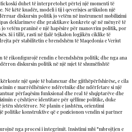
Mickoski duhet të interpretohet përtej një momenti të
 Në këtë kuadër, modeli i tij i qeverisjes artikulon një
dërruar diskursin politik jo vetëm në instrument mobilizimi
 sipas deklarimeve dhe praktikave konkrete që në mënyrë të
on jo vetëm praninë e një hapësire për manovrim politik, por
Si i tillë, rasti në fjalë tejkalon logjikën ciklike të
drejta për stabilitetin e brendshëm të Maqedonia e Veriut
ynon të rikonfigurojë rendin e brendshëm politik; dhe nga ana
ndërron diskursin politik në një mjet të shumëfishtë
kërkonte një qasje të balancuar dhe gjithëpërfshirëse, e cila
ancimin e marrëdhënieve ndëretnike dhe ndërfetare si një
rantuar përfaqësim funksional dhe real të shqiptarëve dhe
zimin e çështjeve identitare për qëllime politike, duke
 jetën shtetërore. Në planin e jashtëm, orientimi
 politike konstruktive që e pozicionon vendin si partner
rojnë nga procesi i integrimit. Insistimi mbi “mbrojtjen e