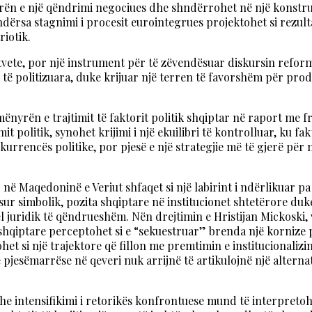
yrën e një qëndrimi negociues dhe shndërrohet në një konstru
ndërsa stagnimi i procesit eurointegrues projektohet si rezulta
iotik.
vetvete, por një instrument për të zëvendësuar diskursin ref
 të politizuara, duke krijuar një terren të favorshëm për prod
mënyrën e trajtimit të faktorit politik shqiptar në raport me 
t politik, synohet krijimi i një ekuilibri të kontrolluar, ku f
kurrencës politike, por pjesë e një strategjie më të gjerë për
ar në Maqedoninë e Veriut shfaqet si një labirint i ndërlikuar
r simbolik, pozita shqiptare në institucionet shtetërore duke
 juridik të qëndrueshëm. Nën drejtimin e Hristijan Mickoski, 
iptare perceptohet si e “sekuestruar” brenda një kornize polit
t si një trajektore që fillon me premtimin e institucionalizim
e pjesëmarrëse në qeveri nuk arrijnë të artikulojnë një alter
e intensifikimi i retorikës konfrontuese mund të interpretohen