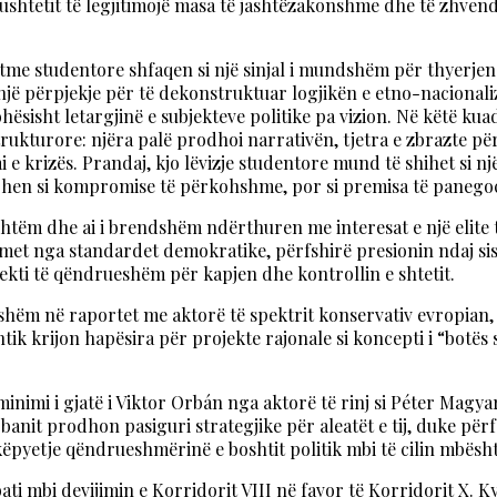
shtetit të legjitimojë masa të jashtëzakonshme dhe të zhvendos
sotme studentore shfaqen si një sinjal i mundshëm për thyerjen 
një përpjekje për të dekonstruktuar logjikën e etno-nacional
isht letargjinë e subjekteve politike pa vizion. Në këtë kuadër,
strukturore: njëra palë prodhoi narrativën, tjetra e zbrazte p
e krizës. Prandaj, kjo lëvizje studentore mund të shihet si n
tohen si kompromise të përkohshme, por si premisa të panegoc
jashtëm dhe ai i brendshëm ndërthuren me interesat e një elite 
ijimet nga standardet demokratike, përfshirë presionin ndaj si
jekti të qëndrueshëm për kapjen dhe kontrollin e shtetit.
ukshëm në raportet me aktorë të spektrit konservativ evropian,
ntik krijon hapësira për projekte rajonale si koncepti i “botë
nimi i gjatë i Viktor Orbán nga aktorë të rinj si Péter Magyar,
nit prodhon pasiguri strategjike për aleatët e tij, duke përf
ëpyetje qëndrueshmërinë e boshtit politik mbi të cilin mbështet
bati mbi devijimin e Korridorit VIII në favor të Korridorit X.