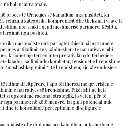
la në balancat rajonale.
një proces të tërheqjes së kamufluar nga pushteti, ku
r, refuzimi kategorik i kompromisit dhe theksimi i vijave të
i dështim, por si akt i qëndrueshmërisë parimore. Kështu,
as largimit nga pushteti.
torika nacionaliste nuk paraqitet thjesht si instrument
 përmes artikulimit të vazhdueshëm të narrativave mbi
s, krijohet një terren interpretativ ku çdo tërheqje e
këtë kuadër, izolimi ndërkombëtar, tensionet e brendshme
he të “mosbashkëpunimit” të brendshëm; kjo zhvendosje e
 të lidhur drejtpërdrejt apo tërthorazi me qeverisjen e
xhimin e narrativës së brendshme. Pikërisht në këtë
et si opsioni më racional strategjik, jo vetëm për të
ar nga parimet; në këtë mënyrë, largimi potencial nuk
rit dhe të konsolidojë perceptimin e tij si figurë e
a nacionaliste dhe diplomacia e kamufluar nuk shërbejnë