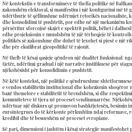
Në kontekstin e transformimeve të thella politike në Ballkan
zakonshëm elektoral, si manifestim i një konfigurimi më të gj
ndërthurje të qëllimshme ndërmjet retorikës nacionaliste, k
dhe konsolidimi të pushtetit, por edhe në një mekanizëm kom
përsëritur sforcojnë skajet e spektrit politik, bëhet i dallu
edhe projeksionin e mundshëm të një tërheqjeje të kontrolluar s
politikës së zakonshme dhe duhet të lexohet si pjesë e një r
dhe për ekuilibrat gjeopolitikë të rajonit.
Në thelb të kësaj qasjeje qëndron një dualitet funksional: ng
tjetër, ndërtimi gradual i një narrative justifikuese për st
njëkohësisht për konsolidimin e pushtetit.
Në këtë kontekst, një politikë e qëndrueshme shtetformuese q
e vendos stabilitetin institucional dhe kohezionin shoqëror
bazë themelore e stabilitetit të brendshëm, si dhe respekti
komuniteteve të tjera në proceset vendimmarrëse. Njëkohësish
ndërtuar një diskurs që promovon bashkëjetesën, besimin inst
eurointegrues do të kërkonte përkushtim ndaj reformave, re
kredibil dhe të besueshëm në proceset evropiane.
Së pari, dimensioni i jashtëm i kësaj strategjie manifestohe