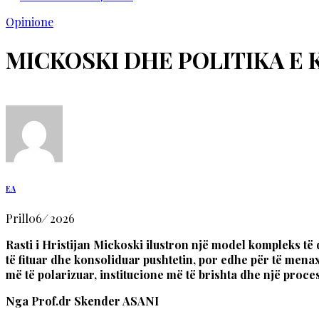
Opinione
MICKOSKI DHE POLITIKA E
EA
Prill
06
/
2026
Rasti i Hristijan Mickoski ilustron një model kompleks të
të fituar dhe konsoliduar pushtetin, por edhe për të menaxh
më të polarizuar, institucione më të brishta dhe një pro
Nga Prof.dr Skender ASANI