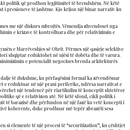
kt politik që prodhon legjitimitet të brendshëm. Në këtë
t i presioneve të jashtme. Kjo krijon një binar narrativ ku
ormues me një diskurs mbrojtës. Vëmendja zhvendoset nga
himin e krizave të kontrolluara dhe për relativizimin e
frymën e Marrëveshjes së Ohrit. Përmes një qasjeje selektive
aktori shqiptar reduktohet në njësi të dobëta dhe të varura.
 minimizimin e potencialit negociues brenda arkitekturës
 pa dalje të dukshme, ku përfaqësimi formal ka zëvendësuar
t e reduktuar në një prani periferike, ndërsa narrativat e
vërehet një tendencë për riartikulim të konceptit shtetëror
ike që e relativizon atë. Në këtë sfond, cikli politik i
it të barazisë dhe përfundon në një fazë ku vetë koncepti i
nativë koherente, duke prodhuar më tepër zbrazëti sesa
 si elemente të një procesi të “securitization”, ku çështjet