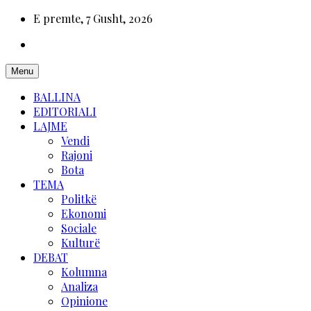
E premte, 7 Gusht, 2026
Menu
BALLINA
EDITORIALI
LAJME
Vendi
Rajoni
Bota
TEMA
Politkë
Ekonomi
Sociale
Kulturë
DEBAT
Kolumna
Analiza
Opinione