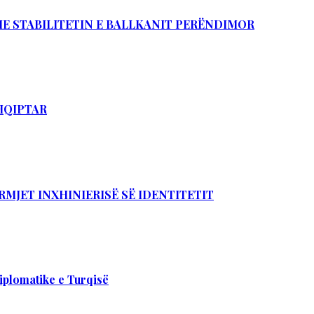
DHE STABILITETIN E BALLKANIT PERËNDIMOR
SHQIPTAR
RMJET INXHINIERISË SË IDENTITETIT
iplomatike e Turqisë