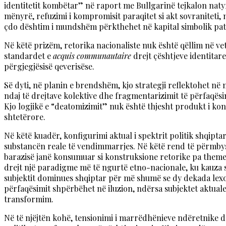
identitetit kombëtar” në raport me Bullgarinë tejkalon nat
mënyrë, refuzimi i kompromisit paraqitet si akt sovraniteti, 
çdo dështim i mundshëm përkthehet në kapital simbolik patr
Në këtë prizëm, retorika nacionaliste nuk është qëllim në 
standardet e
acquis communautaire
drejt çështjeve identitare
përgjegjësisë qeverisëse.
Së dyti, në planin e brendshëm, kjo strategji reflektohet në 
ndaj të drejtave kolektive dhe fragmentarizimit të përfaqësimi
Kjo logjikë e “deatomizimit” nuk është thjesht produkt i kon
shtetërore.
Në këtë kuadër, konfigurimi aktual i spektrit politik shqipt
substancën reale të vendimmarrjes. Në këtë rend të përmbysu
barazisë janë konsumuar si konstruksione retorike pa themel
drejt një paradigme më të ngurtë etno-nacionale, ku kauza shq
subjektit dominues shqiptar për më shumë se dy dekada lexohe
përfaqësimit shpërbëhet në iluzion, ndërsa subjektet aktual
transformim.
Në të njëjtën kohë, tensionimi i marrëdhënieve ndëretnike dh