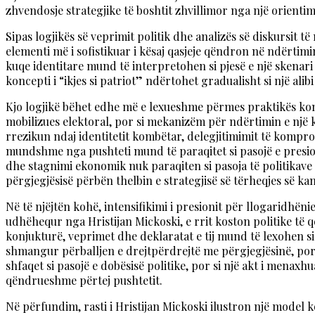
zhvendosje strategjike të boshtit zhvillimor nga një orientim
Sipas logjikës së veprimit politik dhe analizës së diskursit
elementi më i sofistikuar i kësaj qasjeje qëndron në ndërtimi
kuqe identitare mund të interpretohen si pjesë e një skenari 
koncepti i “ikjes si patriot” ndërtohet gradualisht si një alib
Kjo logjikë bëhet edhe më e lexueshme përmes praktikës konkr
mobilizues elektoral, por si mekanizëm për ndërtimin e një
rrezikun ndaj identitetit kombëtar, delegjitimimit të kompro
mundshme nga pushteti mund të paraqitet si pasojë e presio
dhe stagnimi ekonomik nuk paraqiten si pasoja të politikave
përgjegjësisë përbën thelbin e strategjisë së tërheqjes së ka
Në të njëjtën kohë, intensifikimi i presionit për llogaridhë
udhëhequr nga Hristijan Mickoski, e rrit koston politike të 
konjukturë, veprimet dhe deklaratat e tij mund të lexohen si s
shmangur përballjen e drejtpërdrejtë me përgjegjësinë, por 
shfaqet si pasojë e dobësisë politike, por si një akt i menaxhua
qëndrueshme përtej pushtetit.
Në përfundim, rasti i Hristijan Mickoski ilustron një model 