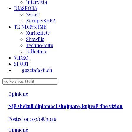
Intervista
DIASPORA
Zvicër
Europë/SHBA
TË NDRYSHME
Kuriozitete
ShowBiz
Techno/Auto
Udhëtime
VIDEO
SPORT
gazetafakti.ch
Opinione
Një shekull diplomaci shqiptare, kujtesë dhe vizion
Posted on: 03/08/2026
Opinione