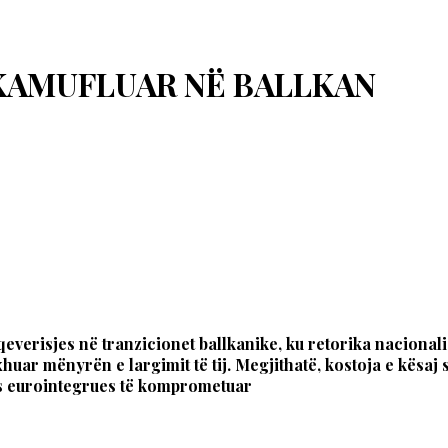
 KAMUFLUAR NË BALLKAN
 qeverisjes në tranzicionet ballkanike, ku retorika nacion
uar mënyrën e largimit të tij. Megjithatë, kostoja e kësaj s
ces eurointegrues të komprometuar