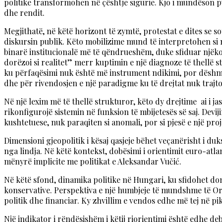
politike transformohen në çështje sigurie. Kjo i mundëson pu
dhe rendit.
Megjithatë, në këtë horizont të zymtë, protestat e dites se 
diskursin publik. Këto mobilizime mund të interpretohen si 
binarë institucionalë më të qëndrueshëm, duke sfiduar njëkohës
dorëzoi si realitet” merr kuptimin e një diagnoze të thellë 
ku përfaqësimi nuk është më instrument ndikimi, por dëshmi 
dhe për rivendosjen e një paradigme ku të drejtat nuk traj
Në një lexim më të thellë strukturor, këto dy drejtime ai i 
rikonfigurojë sistemin në funksion të mbijetesës së saj. Dev
kushtetuese, nuk paraqiten si anomali, por si pjesë e një pro
Dimensioni gjeopolitik i kësaj qasjeje bëhet veçanërisht i d
nga lindja. Në këtë kontekst, dobësimi i orientimit euro-atla
mënyrë implicite me politikat e Aleksandar Vučić.
Në këtë sfond, dinamika politike në Hungari, ku sfidohet domi
konservative. Perspektiva e një humbjeje të mundshme të Orba
politik dhe financiar. Ky zhvillim e vendos edhe më tej në pik
Një indikator i rëndësishëm i këtij riorientimi është edhe de