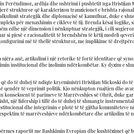
in Perëndimor, ardhja dhe ushtrimi i pushtetit nga Hristijan 
erë strukturor që karakterizon tranzicionet e brishta rajonale.
alkulimit strategjik dhe diplomacisë së kamufluar, duke e shn
pleks për menaxhimin e cikleve të tij. Brenda kësaj logjike,
eshëm edhe një dimension i nënkuptuar strategjik, i cili sugjer
i pjesë e racionalitetit të brendshëm të këtij modeli qeverisës. 
ikonfigurimi më të thellë strukturor, me implikime të drejtpër
a njëra anë, artikulimi i një retorike të fortë identitare që s
agnimin institucional dhe izolimin ndërkombëtar. Ky dyzim e sh
ë do të duhej të ndiqte kryeministri Hristijan Mickoski do të 
 në qendër të veprimit politik. Kjo nënkupton ruajtjen dhe av
min konsekuent të parimeve të Marrëveshjes së Ohrit, duke ga
t, një lidership i tillë do të duhej të shmangte instrumentali
itucional dhe integrimin e plotë të të gjitha komuniteteve në
spektim të marrëveshjeve ndërkombëtare dhe artikulim të një
t përmes raportit me Bashkimin Evropian dhe kushtëzimet që bu