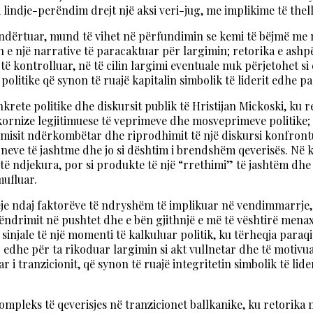
 lindje-perëndim drejt një aksi veri-jug, me implikime të thel
 të ndërtuar, mund të vihet në përfundimin se kemi të bëjmë me 
n e një narrative të paracaktuar për largimin; retorika e ashpë
të kontrolluar, në të cilin largimi eventuale nuk përjetohet s
i politike që synon të ruajë kapitalin simbolik të liderit edhe p
ete politike dhe diskursit publik të Hristijan Mickoski, ku re
 kornize legjitimuese të veprimeve dhe mosveprimeve politike;
misit ndërkombëtar dhe riprodhimit të një diskursi konfrontue
neve të jashtme dhe jo si dështim i brendshëm qeverisës. Në 
 të ndjekura, por si produkte të një “rrethimi” të jashtëm d
mufluar.
nieje ndaj faktorëve të ndryshëm të implikuar në vendimmarrje,
qëndrimit në pushtet dhe e bën gjithnjë e më të vështirë mena
injale të një momenti të kalkuluar politik, ku tërheqja paraqit
edhe për ta rikoduar largimin si akt vullnetar dhe të motivu
r i tranzicionit, që synon të ruajë integritetin simbolik të lide
kompleks të qeverisjes në tranzicionet ballkanike, ku retorik