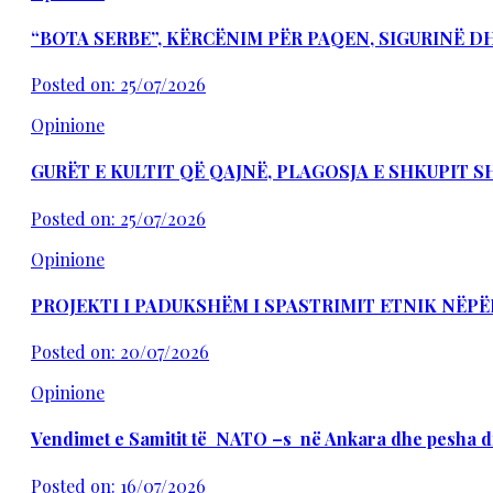
“BOTA SERBE”, KËRCËNIM PËR PAQEN, SIGURINË 
Posted on: 25/07/2026
Opinione
GURËT E KULTIT QË QAJNË, PLAGOSJA E SHKUPIT 
Posted on: 25/07/2026
Opinione
PROJEKTI I PADUKSHËM I SPASTRIMIT ETNIK NËPË
Posted on: 20/07/2026
Opinione
Vendimet e Samitit të NATO –s në Ankara dhe pesha d
Posted on: 16/07/2026