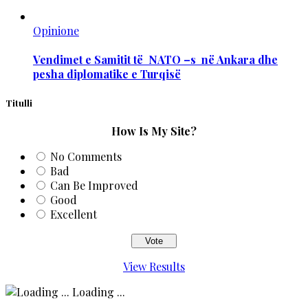
Opinione
Vendimet e Samitit të NATO –s në Ankara dhe
pesha diplomatike e Turqisë
Titulli
How Is My Site?
No Comments
Bad
Can Be Improved
Good
Excellent
View Results
Loading ...