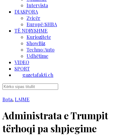
Intervista
DIASPORA
Zvicër
Europë/SHBA
TË NDRYSHME
Kuriozitete
ShowBiz
Techno/Auto
Udhëtime
VIDEO
SPORT
gazetafakti.ch
Bota
,
LAJME
Administrata e Trumpit
tërhoqi pa shpjegime