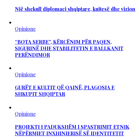
Një shekull diplomaci shqiptare, kujtesë dhe vizion
Opinione
“BOTA SERBE”, KËRCËNIM PËR PAQEN,
SIGURINË DHE STABILITETIN E BALLKANIT
PERËNDIMOR
Opinione
GURËT E KULTIT QË QAJNË, PLAGOSJA E
SHKUPIT SHQIPTAR
Opinione
PROJEKTI I PADUKSHËM I SPASTRIMIT ETNIK
NËPËRMJET INXHINIERISË SË IDENTITETIT