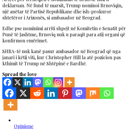
deklaruan. Në fund të marsit, Trump nominoi Brnoviqin,
një anëtar të Partisë Republikane dhe ish-prokuror
shtetëror i Arizonës, si ambasador në Beograd.
Edhe pse nominimi arriti shpejt në Komitetin e Senatit për
Punë të Jashtme, Brnoviq nuk u paraqit para atij organi që
konfirmon emërimet.
SHBA-të nuk kanë pasur ambasador në Beograd që nga
janari i këtij viti, kur Christopher Hill la atë pozicion pas
kthimit të Trump në Shtëpinë e Bardhë.
Spread the love
Opinione