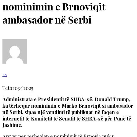
nominimin e Brnoviqit
ambasador në Serbi
EA
Tetor
03
/
2025
Administrata e Presidentit të SHBA-së, Donald Trump,
ka tërhequr nominimin e Marko Brnoviqit si ambasador
në Serbi, sipas një vendimi të publikuar në faqen e
internetit të Komitetit të Senatit të SHBA-së për Punë të
Jashtme.
Arsyet për tërheqjen e nominimit të Brnović nuk u