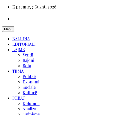
E premte, 7 Gusht, 2026
Menu
BALLINA
EDITORIALI
LAJME
Vendi
Rajoni
Bota
TEMA
Politkë
Ekonomi
Sociale
Kulturë
DEBAT
Kolumna
Analiza
Opinione