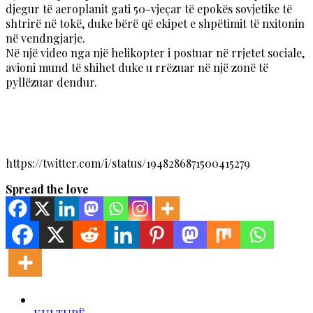
djegur të aeroplanit gati 50-vjeçar të epokës sovjetike të
shtrirë në tokë, duke bërë që ekipet e shpëtimit të nxitonin
në vendngjarje.
Në një video nga një helikopter i postuar në rrjetet sociale,
avioni mund të shihet duke u rrëzuar në një zonë të
pyllëzuar dendur.
https://twitter.com/i/status/1948286871500415279
Spread the love