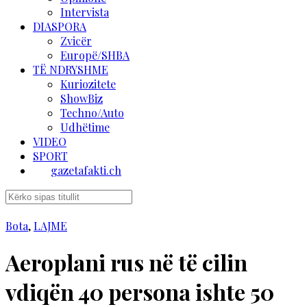
Intervista
DIASPORA
Zvicër
Europë/SHBA
TË NDRYSHME
Kuriozitete
ShowBiz
Techno/Auto
Udhëtime
VIDEO
SPORT
gazetafakti.ch
Bota
,
LAJME
Aeroplani rus në të cilin
vdiqën 40 persona ishte 50