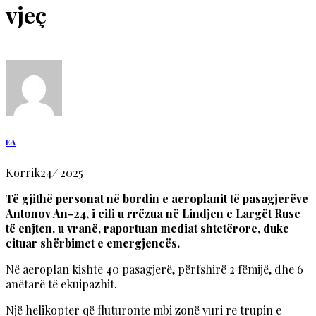
vjeç
EA
Korrik
24
/
2025
Të gjithë personat në bordin e aeroplanit të pasagjerëve
Antonov An-24, i cili u rrëzua në Lindjen e Largët Ruse
të enjten, u vranë, raportuan mediat shtetërore, duke
cituar shërbimet e emergjencës.
Në aeroplan kishte 40 pasagjerë, përfshirë 2 fëmijë, dhe 6
anëtarë të ekuipazhit.
Një helikopter që fluturonte mbi zonë vuri re trupin e