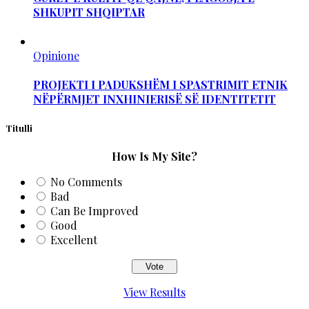
SHKUPIT SHQIPTAR
Opinione
PROJEKTI I PADUKSHËM I SPASTRIMIT ETNIK
NËPËRMJET INXHINIERISË SË IDENTITETIT
Titulli
How Is My Site?
No Comments
Bad
Can Be Improved
Good
Excellent
View Results