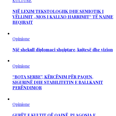
KULTURË
NJË LEXIM TEKSTOLOGJIK DHE SEMIOTIK I
VËLLIMIT „MOS I KALLXO HARRIMIT“ TË NAIME
BEQIRAJT
Opinione
Një shekull diplomaci shqiptare, kujtesë dhe vizion
Opinione
“BOTA SERBE”, KËRCËNIM PËR PAQEN,
SIGURINË DHE STABILITETIN E BALLKANIT
PERËNDIMOR
Opinione
GURËT E KULTIT QË QAJNË, PLAGOSJA E