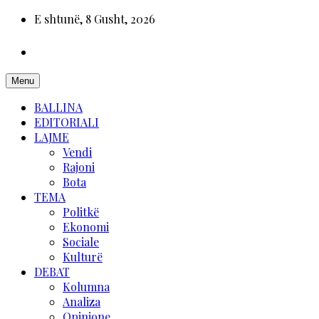
E shtunë, 8 Gusht, 2026
Menu
BALLINA
EDITORIALI
LAJME
Vendi
Rajoni
Bota
TEMA
Politkë
Ekonomi
Sociale
Kulturë
DEBAT
Kolumna
Analiza
Opinione