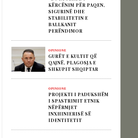
KËRCËNIM PËR PAQEN,
SIGURINË DHE
STABILITETIN E
 pesha diplomatike e Turqisë
BALLKANIT
PERËNDIMOR
zion
OPINIONE
GURËT E KULTIT QË
QAJNË, PLAGOSJA E
SHKUPIT SHQIPTAR
OPINIONE
PROJEKTI I PADUKSHËM
I SPASTRIMIT ETNIK
NËPËRMJET
INXHINIERISË SË
IDENTITETIT