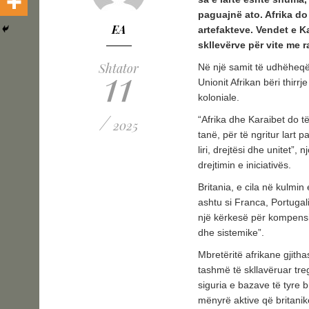
paguajnë ato. Afrika do
EA
artefakteve. Vendet e K
skllevërve për vite me 
11
Shtator
Në një samit të udhëheqës
Unionit Afrikan bëri thirrj
koloniale.
/
“Afrika dhe Karaibet do t
2025
tanë, për të ngritur lart 
liri, drejtësi dhe unitet”,
drejtimin e iniciativës.
Britania, e cila në kulmin
ashtu si Franca, Portugal
një kërkesë për kompensim
dhe sistemike”.
Mbretëritë afrikane gjitha
tashmë të skllavëruar tre
siguria e bazave të tyre
mënyrë aktive që britanik