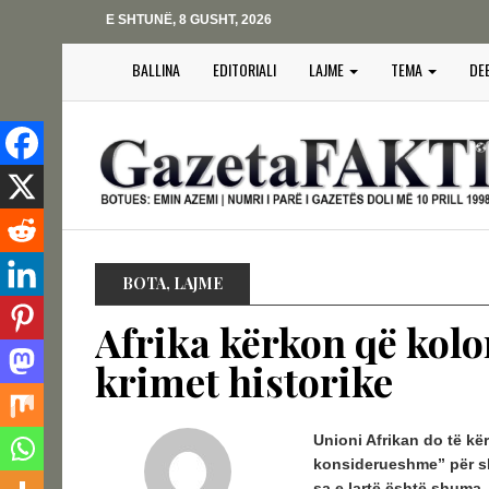
E SHTUNË, 8 GUSHT, 2026
BALLINA
EDITORIALI
LAJME
TEMA
DE
BOTA
,
LAJME
Afrika kërkon që kolo
krimet historike
Unioni Afrikan do të kë
konsiderueshme” për sh
sa e lartë është shuma,