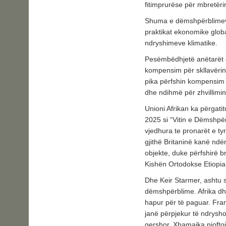
fitimprurëse për mbretërin
Shuma e dëmshpërblimeve 
praktikat ekonomike glob
ndryshimeve klimatike.
Pesëmbëdhjetë anëtarët 
kompensim për skllavërin
pika përfshin kompensim f
dhe ndihmë për zhvillimi
Unioni Afrikan ka përgatit
2025 si “Vitin e Dëmshpër
vjedhura te pronarët e tyr
gjithë Britaninë kanë nd
objekte, duke përfshirë br
Kishën Ortodokse Etiopia
Dhe Keir Starmer, ashtu s
dëmshpërblime. Afrika dhe
hapur për të paguar. Fra
janë përpjekur të ndrysh
qershor, Xhamajka njoftoi