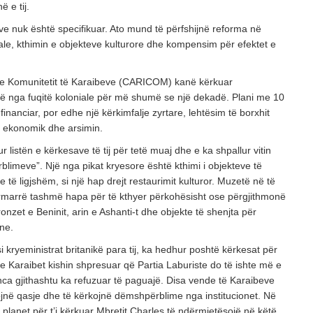
ë e tij.
nuk është specifikuar. Ato mund të përfshijnë reforma në
ale, kthimin e objekteve kulturore dhe kompensim për efektet e
e Komunitetit të Karaibeve (CARICOM) kanë kërkuar
ë nga fuqitë koloniale për më shumë se një dekadë. Plani me 10
inanciar, por edhe një kërkimfalje zyrtare, lehtësim të borxhit
n ekonomik dhe arsimin.
ur listën e kërkesave të tij për tetë muaj dhe e ka shpallur vitin
blimeve”. Një nga pikat kryesore është kthimi i objekteve të
e të ligjshëm, si një hap drejt restaurimit kulturor. Muzetë në të
ërmarrë tashmë hapa për të kthyer përkohësisht ose përgjithmonë
onzet e Beninit, arin e Ashanti-t dhe objekte të shenjta për
ne.
i kryeministrat britanikë para tij, ka hedhur poshtë kërkesat për
 Karaibet kishin shpresuar që Partia Laburiste do të ishte më e
nca gjithashtu ka refuzuar të paguajë. Disa vende të Karaibeve
ojnë qasje dhe të kërkojnë dëmshpërblime nga institucionet. Në
 planet për t’i kërkuar Mbretit Charles të ndërmjetësojë në këtë