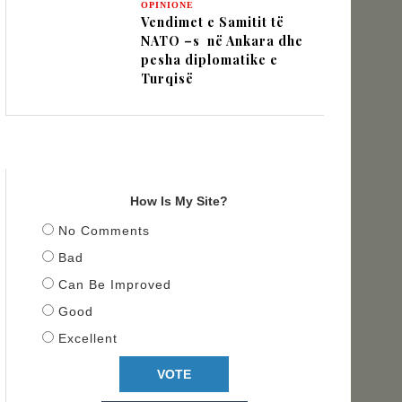
OPINIONE
Vendimet e Samitit të
NATO –s në Ankara dhe
pesha diplomatike e
Turqisë
TITULLI
How Is My Site?
No Comments
Bad
Can Be Improved
Good
Excellent