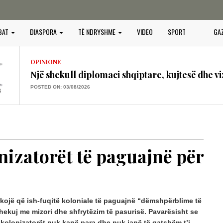
OPINIONE
BAT
DIASPORA
TË NDRYSHME
VIDEO
SPORT
GA
Vendimet e Samitit të NATO –s në Ankara dhe
POSTED ON: 16/07/2026
OPINIONE
Një shekull diplomaci shqiptare, kujtesë dhe vi
POSTED ON: 03/08/2026
OPINIONE
“BOTA SERBE”, KËRCËNIM PËR PAQEN, SIG
PERËNDIMOR
POSTED ON: 25/07/2026
nizatorët të paguajnë për
OPINIONE
GURËT E KULTIT QË QAJNË, PLAGOSJA E 
POSTED ON: 25/07/2026
OPINIONE
rkojë që ish-fuqitë koloniale të paguajnë “dëmshpërblime të
PROJEKTI I PADUKSHËM I SPASTRIMIT ETN
ekuj me mizori dhe shfrytëzim të pasurisë. Pavarësisht se
IDENTITETIT
 kolonizatorët nuk kanë para dhe nuk janë të gatshëm t’i