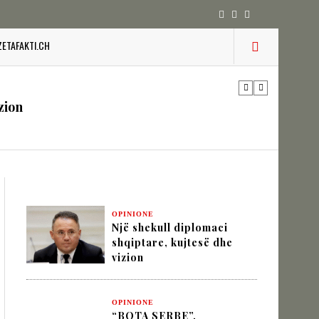
ZETAFAKTI.CH
 pesha diplomatike e Turqisë
zion
URINË DHE STABILITETIN E BALLKANIT
OPINIONE
Një shekull diplomaci
SHKUPIT SHQIPTAR
shqiptare, kujtesë dhe
vizion
IK NËPËRMJET INXHINIERISË SË
OPINIONE
“BOTA SERBE”,