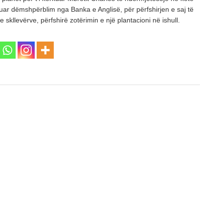
uar dëmshpërblim nga Banka e Anglisë, për përfshirjen e saj të
e skllevërve, përfshirë zotërimin e një plantacioni në ishull.