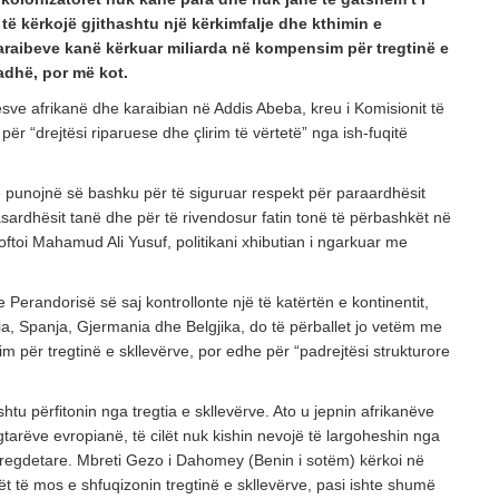
POSTED ON: 20/07/2026
 të kërkojë gjithashtu një kërkimfalje dhe kthimin e
araibeve kanë kërkuar miliarda në kompensim për tregtinë e
OPINIONE
radhë, por më kot.
Vendimet e Samitit të NATO –s në Ankara dhe
ve afrikanë dhe karaibian në Addis Abeba, kreu i Komisionit të
POSTED ON: 16/07/2026
e për “drejtësi riparuese dhe çlirim të vërtetë” nga ish-fuqitë
OPINIONE
Një shekull diplomaci shqiptare, kujtesë dhe vi
ë punojnë së bashku për të siguruar respekt për paraardhësit
POSTED ON: 03/08/2026
pasardhësit tanë dhe për të rivendosur fatin tonë të përbashkët në
 njoftoi Mahamud Ali Yusuf, politikani xhibutian i ngarkuar me
 e Perandorisë së saj kontrollonte një të katërtën e kontinentit,
ia, Spanja, Gjermania dhe Belgjika, do të përballet jo vetëm me
 për tregtinë e skllevërve, por edhe për “padrejtësi strukturore
shtu përfitonin nga tregtia e skllevërve. Ato u jepnin afrikanëve
gtarëve evropianë, të cilët nuk kishin nevojë të largoheshin nga
 bregdetare. Mbreti Gezo i Dahomey (Benin i sotëm) kërkoi në
ët të mos e shfuqizonin tregtinë e skllevërve, pasi ishte shumë