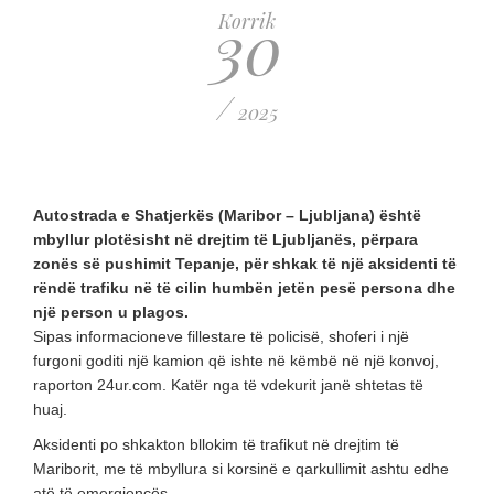
30
Korrik
/
2025
Autostrada e Shatjerkës (Maribor – Ljubljana) është
mbyllur plotësisht në drejtim të Ljubljanës, përpara
zonës së pushimit Tepanje, për shkak të një aksidenti të
rëndë trafiku në të cilin humbën jetën pesë persona dhe
një person u plagos.
Sipas informacioneve fillestare të policisë, shoferi i një
furgoni goditi një kamion që ishte në këmbë në një konvoj,
raporton 24ur.com. Katër nga të vdekurit janë shtetas të
huaj.
Aksidenti po shkakton bllokim të trafikut në drejtim të
Mariborit, me të mbyllura si korsinë e qarkullimit ashtu edhe
atë të emergjencës.