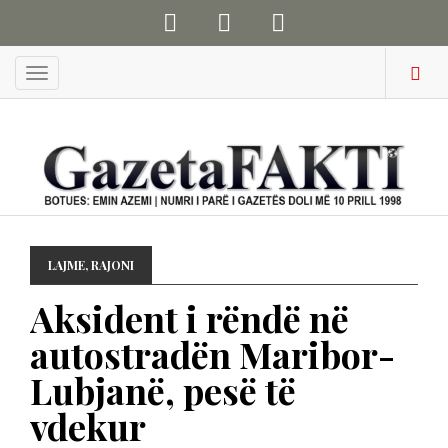
Menu
LAJME
,
RAJONI
Aksident i rëndë në
autostradën Maribor-
Lubjanë, pesë të
vdekur