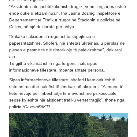
“Aksidenti ishte jashtëzakonisht tragjik, vendi i ngjarjes është
ende duke u ekzaminuar”, tha Jasna Bozhiç, inspektore e
Departamentit të Trafikut rrugor në Stacionin e policisë së
Celjes, në një deklaratë për shtyp.
“Shkaku i aksidentit rrugor ishte shpejtësia e
papërshtatshme. Shoferi, një shtetas ukrainas, u përplas në
pjesën e pasme të një rimorkioje të palëvizshme”, deklaroi
ajo.
Të gjitha viktimat ishin nga furgoni, i cili, sipas
informacioneve fillestare, mbante shtatë persona.
Sipas informacioneve fillestare, shoferi i kamionit është
shtetas rus dhe nuk është lënduar në aksident. “Ai mund të
ketë nevojë për mbështetje të mëvonshme psikosociale
sepse ky është një aksident trafiku vërtet tragjik”, thonë nga
policia
./GazetaFAKTI