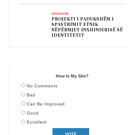
OPINIONE
PROJEKTI I PADUKSHËM I
SPASTRIMIT ETNIK
NËPËRMJET INXHINIERISË SË
IDENTITETIT
TITULLI
How Is My Site?
No Comments
Bad
Can Be Improved
Good
Excellent