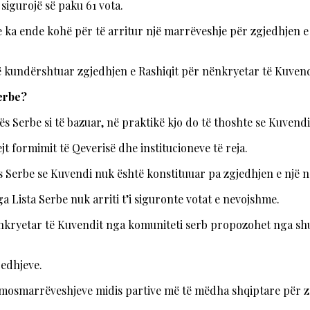
 sigurojë së paku 61 vota.
e ka ende kohë për të arritur një marrëveshje për zgjedhjen e 
ë kundërshtuar zgjedhjen e Rashiqit për nënkryetar të Kuvendi
erbe?
 Serbe si të bazuar, në praktikë kjo do të thoshte se Kuvendi
 formimit të Qeverisë dhe institucioneve të reja.
s Serbe se Kuvendi nuk është konstituuar pa zgjedhjen e një 
 Lista Serbe nuk arriti t’i siguronte votat e nevojshme.
nkryetar të Kuvendit nga komuniteti serb propozohet nga shum
jedhjeve.
 të mosmarrëveshjeve midis partive më të mëdha shqiptare për z