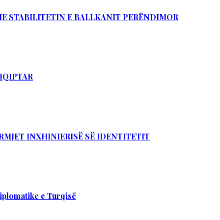
DHE STABILITETIN E BALLKANIT PERËNDIMOR
SHQIPTAR
RMJET INXHINIERISË SË IDENTITETIT
iplomatike e Turqisë