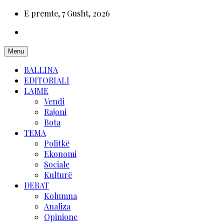
E premte, 7 Gusht, 2026
Menu
BALLINA
EDITORIALI
LAJME
Vendi
Rajoni
Bota
TEMA
Politkë
Ekonomi
Sociale
Kulturë
DEBAT
Kolumna
Analiza
Opinione