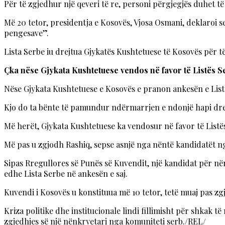
Për të zgjedhur një qeveri të re, personi përgjegjës duhet të
Më 20 tetor, presidentja e Kosovës, Vjosa Osmani, deklaroi s
pengesave”.
Lista Serbe iu drejtua Gjykatës Kushtetuese të Kosovës për t
Çka nëse Gjykata Kushtetuese vendos në favor të Listës S
Nëse Gjykata Kushtetuese e Kosovës e pranon ankesën e Listës
Kjo do ta bënte të pamundur ndërmarrjen e ndonjë hapi drejt
Më herët, Gjykata Kushtetuese ka vendosur në favor të Listë
Më pas u zgjodh Rashiq, sepse asnjë nga nëntë kandidatët nga
Sipas Rregullores së Punës së Kuvendit, një kandidat për në
edhe Lista Serbe në ankesën e saj.
Kuvendi i Kosovës u konstituua më 10 tetor, tetë muaj pas zg
Kriza politike dhe institucionale lindi fillimisht për shkak
zgjedhjes së një nënkryetari nga komuniteti serb./REL/