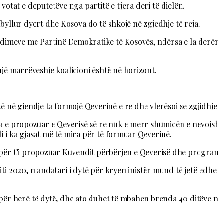
ë votat e deputetëve nga partitë e tjera deri të dielën.
mbyllur dyert dhe Kosova do të shkojë në zgjedhje të reja.
isedimeve me Partinë Demokratike të Kosovës, ndërsa e la de
një marrëveshje koalicioni është në horizont.
etë në gjendje ta formojë Qeverinë e re dhe vlerësoi se zgjidhje
a e propozuar e Qeverisë së re nuk e merr shumicën e nevojsh
i i ka gjasat më të mira për të formuar Qeverinë.
itë për t’i propozuar Kuvendit përbërjen e Qeverisë dhe progra
ti 2020, mandatari i dytë për kryeministër mund të jetë edhe 
 për herë të dytë, dhe ato duhet të mbahen brenda 40 ditëve ng