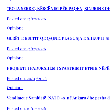
“BOTA SERBE”, KËRCËNIM PËR PAQEN, SIGURINË 
Posted on: 25/07/2026
Opinione
GURËT E KULTIT QË QAJNË, PLAGOSJA E SHKUPIT 
Posted on: 25/07/2026
Opinione
PROJEKTI I PADUKSHËM I SPASTRIMIT ETNIK NËPË
Posted on: 20/07/2026
Opinione
Vendimet e Samitit të NATO –s në Ankara dhe pesha d
Posted on: 16/07/2026