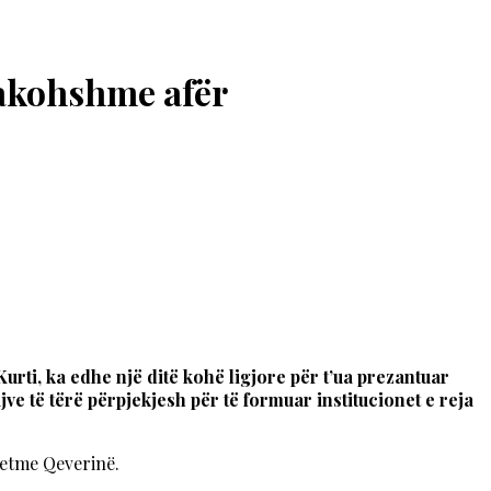
arakohshme afër
urti, ka edhe një ditë kohë ligjore për t’ua prezantuar
e të tërë përpjekjesh për të formuar institucionet e reja
vetme Qeverinë.