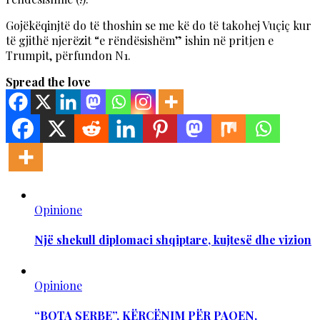
Gojëkëqinjtë do të thoshin se me kë do të takohej Vuçiç kur
të gjithë njerëzit “e rëndësishëm” ishin në pritjen e
Trumpit, përfundon N1.
Spread the love
Opinione
Një shekull diplomaci shqiptare, kujtesë dhe vizion
Opinione
“BOTA SERBE”, KËRCËNIM PËR PAQEN,