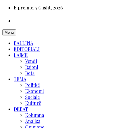
E premte, 7 Gusht, 2026
Menu
BALLINA
EDITORIALI
LAJME
Vendi
Rajoni
Bota
TEMA
Politkë
Ekonomi
Sociale
Kulturë
DEBAT
Kolumna
Analiza
Opinione