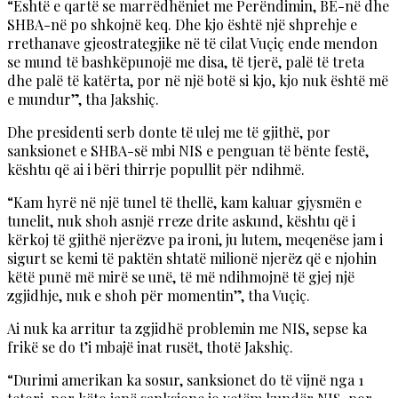
“Është e qartë se marrëdhëniet me Perëndimin, BE-në dhe
SHBA-në po shkojnë keq. Dhe kjo është një shprehje e
rrethanave gjeostrategjike në të cilat Vuçiç ende mendon
se mund të bashkëpunojë me disa, të tjerë, palë të treta
dhe palë të katërta, por në një botë si kjo, kjo nuk është më
e mundur”, tha Jakshiç.
Dhe presidenti serb donte të ulej me të gjithë, por
sanksionet e SHBA-së mbi NIS e penguan të bënte festë,
kështu që ai i bëri thirrje popullit për ndihmë.
“Kam hyrë në një tunel të thellë, kam kaluar gjysmën e
tunelit, nuk shoh asnjë rreze drite askund, kështu që i
kërkoj të gjithë njerëzve pa ironi, ju lutem, meqenëse jam i
sigurt se kemi të paktën shtatë milionë njerëz që e njohin
këtë punë më mirë se unë, të më ndihmojnë të gjej një
zgjidhje, nuk e shoh për momentin”, tha Vuçiç.
Ai nuk ka arritur ta zgjidhë problemin me NIS, sepse ka
frikë se do t’i mbajë inat rusët, thotë Jakshiç.
“Durimi amerikan ka sosur, sanksionet do të vijnë nga 1