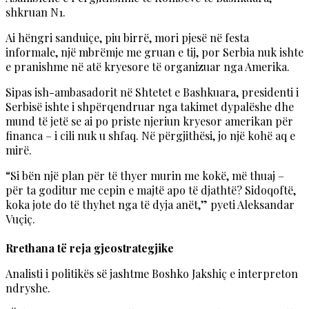
shkruan N1.
Ai hëngri sanduiçe, piu birrë, mori pjesë në festa
informale, një mbrëmje me gruan e tij, por Serbia nuk ishte
e pranishme në atë kryesore të organizuar nga Amerika.
Sipas ish-ambasadorit në Shtetet e Bashkuara, presidenti i
Serbisë ishte i shpërqendruar nga takimet dypalëshe dhe
mund të jetë se ai po priste njeriun kryesor amerikan për
financa – i cili nuk u shfaq. Në përgjithësi, jo një kohë aq e
mirë.
“Si bën një plan për të thyer murin me kokë, më thuaj –
për ta goditur me cepin e majtë apo të djathtë? Sidoqoftë,
koka jote do të thyhet nga të dyja anët,” pyeti Aleksandar
Vuçiç.
Rrethana të reja gjeostrategjike
Analisti i politikës së jashtme Boshko Jakshiç e interpreton
ndryshe.