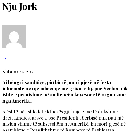
Nju Jork
EA
Shtator
27
/
2025
Ai hëngri sanduiçe, piu birrë, mori pjesë në festa
informale në një mbrëmje me gruan e tij, por Serbia nuk
ishte e pranishme në audiencën kryesore të organizuar
nga Amerika
.
A është për shkak të kthesës gjithnjë e më të dukshme
drejt Lindjes, arsyeja pse Presidenti i Serbisë nuk pati një
mision shumë të suksesshëm në Amerikë, ku mori pjesë në
Asamblenë e Përgjithshme të Kombeve të Bashkuara,