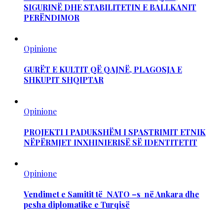
SIGURINË DHE STABILITETIN E BALLKANIT
PERËNDIMOR
Opinione
GURËT E KULTIT QË QAJNË, PLAGOSJA E
SHKUPIT SHQIPTAR
Opinione
PROJEKTI I PADUKSHËM I SPASTRIMIT ETNIK
NËPËRMJET INXHINIERISË SË IDENTITETIT
Opinione
Vendimet e Samitit të NATO –s në Ankara dhe
pesha diplomatike e Turqisë