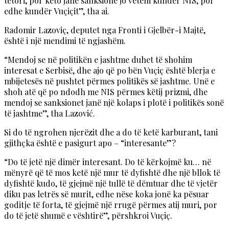
tetori, por këto janë sanksione jo vetëm kundër NIS, por
edhe kundër Vuçiçit”, tha ai.
Radomir Lazoviç, deputet nga Fronti i Gjelbër-i Majtë,
është i një mendimi të ngjashëm.
“Mendoj se në politikën e jashtme duhet të shohim
interesat e Serbisë, dhe ajo që po bën Vuçiç është blerja e
mbijetesës në pushtet përmes politikës së jashtme. Unë e
shoh atë që po ndodh me NIS përmes këtij prizmi, dhe
mendoj se sanksionet janë një kolaps i plotë i politikës sonë
të jashtme”, tha Lazović.
Si do të ngrohen njerëzit dhe a do të ketë karburant, tani
gjithçka është e pasigurt apo – “interesante”?
“Do të jetë një dimër interesant. Do të kërkojmë ku… në
mënyrë që të mos ketë një mur të dyfishtë dhe një bllok të
dyfishtë kudo, të gjejmë një tullë të dëmtuar dhe të vjetër
diku pas letrës së murit, edhe nëse koka jonë ka pësuar
goditje të forta, të gjejmë një rrugë përmes atij muri, por
do të jetë shumë e vështirë”, përshkroi Vuçiç.