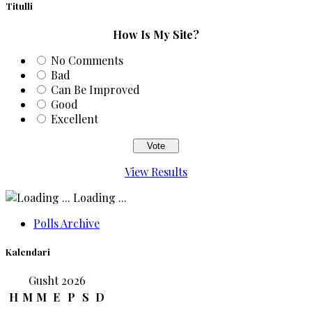
Titulli
How Is My Site?
No Comments
Bad
Can Be Improved
Good
Excellent
View Results
Loading ...
Polls Archive
Kalendari
Gusht 2026
H
M
M
E
P
S
D