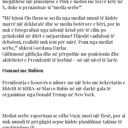
megjithëse një punonjëse e Pink e mohoi me forcë këtë në
X, duke u prezantuar si “media serbe”.
“Më lejoni t’ju them se secila nga mediat mund të kishte
marrë një deklaratë dhe se media botërore e bëri, por ju
nuk e fotografuat nga ndonjë kënd për të cilin po
grindeshit në ditët e mëparshme! Thjesht vazhdoni të
debatoni, realisht nuk jeni për mirë. Pozz nga mediat
serbe,” shkroi Gordana Uzelac.
Gjithmonë gjithçka dhe në përputhje me pozicionin dhe
aktivitetet e Presidentit të Serbisë – në një nivel të lartë.
Osmani me Rubion
Presidentja e Kosovës u mburr me një foto me Sekretarin e
Shtetit të SHBA-së Marco Rubio në një darkë gala të
organizuar nga Donald Trump në New York.
Mediat serbe raportuan se edhe Vuçiç mori një ftesë, por ai
nuk mundi të përgjigjej sepse kishte planifikuar takime të
rëndësishme (!).