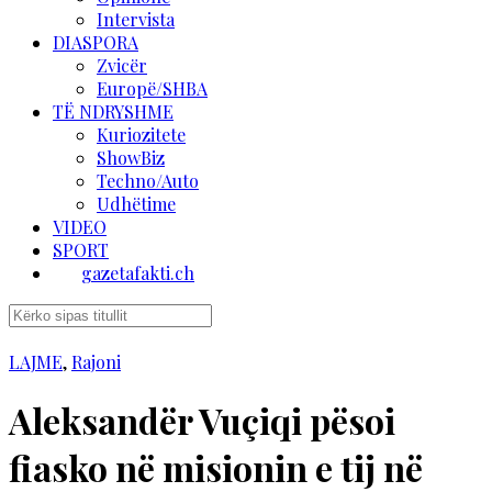
Intervista
DIASPORA
Zvicër
Europë/SHBA
TË NDRYSHME
Kuriozitete
ShowBiz
Techno/Auto
Udhëtime
VIDEO
SPORT
gazetafakti.ch
LAJME
,
Rajoni
Aleksandër Vuçiqi pësoi
fiasko në misionin e tij në