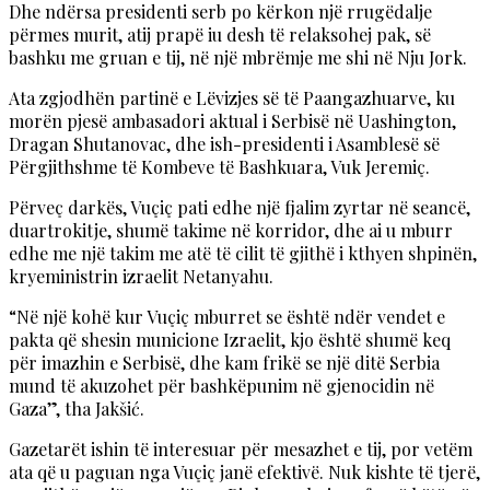
Dhe ndërsa presidenti serb po kërkon një rrugëdalje
përmes murit, atij prapë iu desh të relaksohej pak, së
bashku me gruan e tij, në një mbrëmje me shi në Nju Jork.
Ata zgjodhën partinë e Lëvizjes së të Paangazhuarve, ku
morën pjesë ambasadori aktual i Serbisë në Uashington,
Dragan Shutanovac, dhe ish-presidenti i Asamblesë së
Përgjithshme të Kombeve të Bashkuara, Vuk Jeremiç.
Përveç darkës, Vuçiç pati edhe një fjalim zyrtar në seancë,
duartrokitje, shumë takime në korridor, dhe ai u mburr
edhe me një takim me atë të cilit të gjithë i kthyen shpinën,
kryeministrin izraelit Netanyahu.
“Në një kohë kur Vuçiç mburret se është ndër vendet e
pakta që shesin municione Izraelit, kjo është shumë keq
për imazhin e Serbisë, dhe kam frikë se një ditë Serbia
mund të akuzohet për bashkëpunim në gjenocidin në
Gaza”, tha Jakšić.
Gazetarët ishin të interesuar për mesazhet e tij, por vetëm
ata që u paguan nga Vuçiç janë efektivë. Nuk kishte të tjerë,