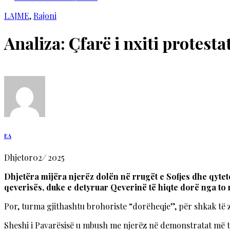
LAJME
,
Rajoni
Analiza: Çfarë i nxiti protes
EA
Dhjetor
02
/
2025
Dhjetëra mijëra njerëz dolën në rrugët e Sofjes dhe qytete
qeverisës, duke e detyruar Qeverinë të hiqte dorë nga to
Por, turma gjithashtu brohoriste “dorëheqje”, për shkak t
Sheshi i Pavarësisë u mbush me njerëz në demonstratat më të