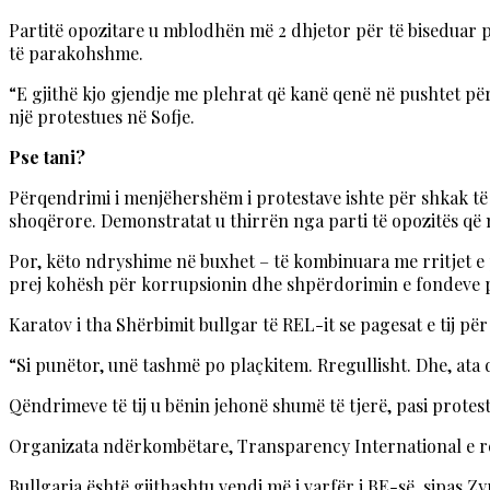
Partitë opozitare u mblodhën më 2 dhjetor për të biseduar 
të parakohshme.
“E gjithë kjo gjendje me plehrat që kanë qenë në pushtet për
një protestues në Sofje.
Pse tani?
Përqendrimi i menjëhershëm i protestave ishte për shkak të
shoqërore. Demonstratat u thirrën nga parti të opozitës që 
Por, këto ndryshime në buxhet – të kombinuara me rritjet e 
prej kohësh për korrupsionin dhe shpërdorimin e fondeve p
Karatov i tha Shërbimit bullgar të REL-it se pagesat e tij
“Si punëtor, unë tashmë po plaçkitem. Rregullisht. Dhe, ata d
Qëndrimeve të tij u bënin jehonë shumë të tjerë, pasi protes
Organizata ndërkombëtare, Transparency International e re
Bullgaria është gjithashtu vendi më i varfër i BE-së, sipas Zy