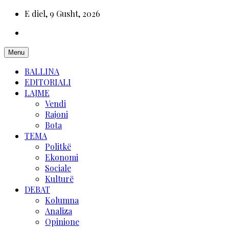
E diel, 9 Gusht, 2026
Menu
BALLINA
EDITORIALI
LAJME
Vendi
Rajoni
Bota
TEMA
Politkë
Ekonomi
Sociale
Kulturë
DEBAT
Kolumna
Analiza
Opinione