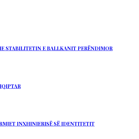
DHE STABILITETIN E BALLKANIT PERËNDIMOR
SHQIPTAR
RMJET INXHINIERISË SË IDENTITETIT