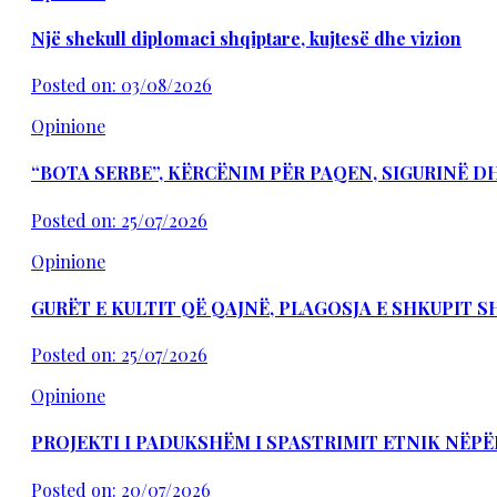
Një shekull diplomaci shqiptare, kujtesë dhe vizion
Posted on: 03/08/2026
Opinione
“BOTA SERBE”, KËRCËNIM PËR PAQEN, SIGURINË 
Posted on: 25/07/2026
Opinione
GURËT E KULTIT QË QAJNË, PLAGOSJA E SHKUPIT 
Posted on: 25/07/2026
Opinione
PROJEKTI I PADUKSHËM I SPASTRIMIT ETNIK NËPË
Posted on: 20/07/2026