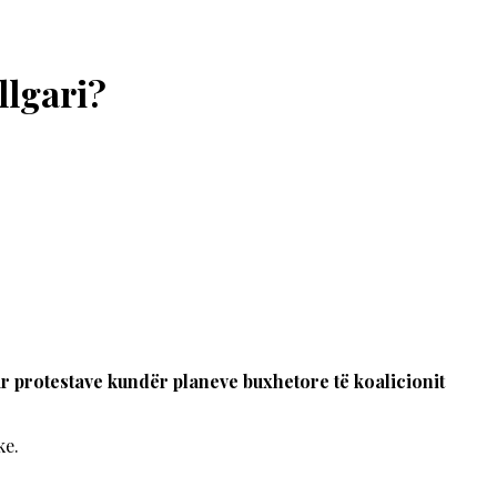
llgari?
ar protestave kundër planeve buxhetore të koalicionit
ke.