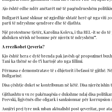
Ajo është edhe ndër anëtarët më të paqëndrueshëm politikish
Bullgarët kanë shkuar në zgjedhje shtatë herë që nga viti 
parti të ndryshme qendrore dhe të djathta.
Një protestuese tjetër, Karolina Koleva, i tha REL-it se do t
zhduken sërish në bonuse për njerëz të ndryshëm”.
A rrezikohet Qeveria?
Kjo është hera e dytë brenda pak javësh që propozimet buxhet
Tani ka thënë se do t’i hartojë ato nga fillimi.
Përmasa e demonstratave të 1 dhjetorit i befasoi të gjithë
Bullgarinë.
Disa çështje duket se kontribuuan në këtë. Disa njerëz ishi
Gjithashtu u vu re pakënaqësia e dukshme ndaj disa politikanë
Peevski, ligjvënës dhe oligark i sanksionuar për korrupsion
Asnjëri prej tyre nuk mban aktualisht post qeveritar, por ata