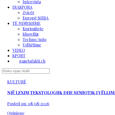
Intervista
DIASPORA
Zvicër
Europë/SHBA
TË NDRYSHME
Kuriozitete
ShowBiz
Techno/Auto
Udhëtime
VIDEO
SPORT
gazetafakti.ch
KULTURË
NJË LEXIM TEKSTOLOGJIK DHE SEMIOTIK I VËLLIM
Posted on: 08/08/2026
Opinione