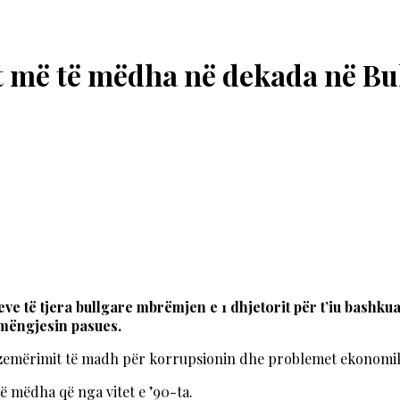
tat më të mëdha në dekada në Bu
ve të tjera bullgare mbrëmjen e 1 dhjetorit për t’iu bashku
 mëngjesin pasues.
ë zemërimit të madh për korrupsionin dhe problemet ekonomi
 mëdha që nga vitet e ’90-ta.