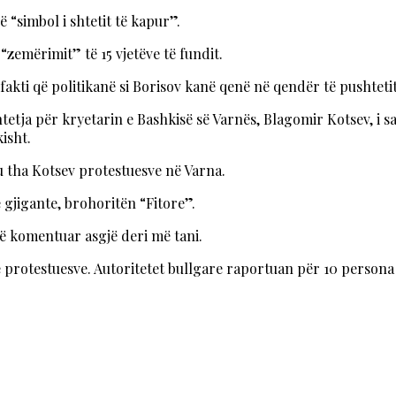
 “simbol i shtetit të kapur”.
“zemërimit” të 15 vjetëve të fundit.
ë: fakti që politikanë si Borisov kanë qenë në qendër të pushtet
shtetja për kryetarin e Bashkisë së Varnës, Blagomir Kotsev, i
kisht.
 tha Kotsev protestuesve në Varna.
 gjigante, brohoritën “Fitore”.
ë komentuar asgjë deri më tani.
e protestuesve. Autoritetet bullgare raportuan për 10 persona t