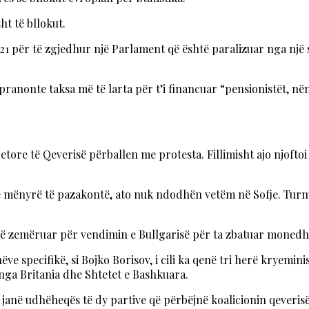
t të bllokut.
2021 për të zgjedhur një Parlament që është paralizuar nga n
ë pranonte taksa më të larta për t’i financuar “pensionistët, 
ore të Qeverisë përballen me protesta. Fillimisht ajo njoftoi 
. Në mënyrë të pazakontë, ato nuk ndodhën vetëm në Sofje. Tu
n të zemëruar për vendimin e Bullgarisë për ta zbatuar monedh
ve specifikë, si Bojko Borisov, i cili ka qenë tri herë kryemin
 nga Britania dhe Shtetet e Bashkuara.
 janë udhëheqës të dy partive që përbëjnë koalicionin qeverisë