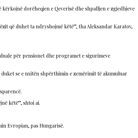
 kërkojnë dorëheqjen e Qeverisë dhe shpalljen e zgjedhjeve
rëzit që duhet ta ndryshojmë këtë”, tha Aleksandar Karatov,
viduale për pensionet dhe programet e sigurimeve
– duket se e nxitën shpërthimin e zemërimit të akumuluar
nsparencë.
në këtë”, shtoi ai.
min Evropian, pas Hungarisë.