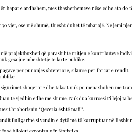
për hapat e ardhshëm, mes thashethemeve nëse edhe ato do të
 30 vjet, ose më shumë, thjesht duhet të mbarojë. Ne jemi nje
 një projektbuxheti që parashihte rritjen e kontributeve indi
nuk gëzojnë mbështetje të lartë publike.
pagave për punonjës shtetërorë, sikurse për forcat e rendit 
ublike.
 për sigurimet shoqërore dhe taksat nuk po menaxhohen me tra
uan të vjedhin edhe më shumë. Nuk dua kurrsesi t’i lejoj ta bëj
tuesit brohorisnin “Qeveria është mafi”.
ndit Bullgarinë si vendin e dytë më të korruptuar në Bashki
rës së bllokut evropian për Statistika.