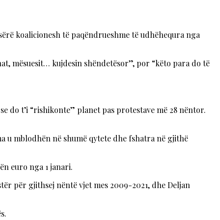
jë sërë koalicionesh të paqëndrueshme të udhëhequra nga
nënat, mësuesit… kujdesin shëndetësor”, por “këto para do të
se do t’i “rishikonte” planet pas protestave më 28 nëntor.
rma u mblodhën në shumë qytete dhe fshatra në gjithë
ën euro nga 1 janari.
istër për gjithsej nëntë vjet mes 2009-2021, dhe Deljan
s.