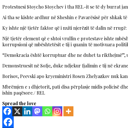
Protestuesi Stoycho Stoychev i tha REL-it se të dy burrat janë
Ai tha se kishte ardhur në Sheshin e Pavarësisë për shkak të 
Ky ishte një tjetër faktor që i nxiti njerëzit të dalin në rrug
Një tjetër element që e shtoi vrullin e protestave ishte mbë
korrupsioni që mbështetësit e tij i quanin të motivuara politi
“Demokracia është korruptuar dhe ne duhet ta rikthejmë”, u
Demonstruesit në Sofje, duke ndjekur fjalimin e tij në ekrane
Borisov, Peevski apo kryeministri Rosen Zhelyazkov nuk kan
Mbrëmjen e 1 dhjetorit, pati disa përplasje midis policisë dh
ishin paqësore./ REL
Spread the love