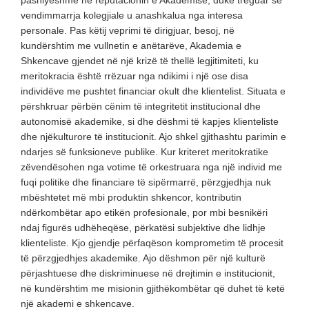
pashlyeshme në reputacionin e Akademisë, duke treguar se
vendimmarrja kolegjiale u anashkalua nga interesa
personale. Pas këtij veprimi të dirigjuar, besoj, në
kundërshtim me vullnetin e anëtarëve, Akademia e
Shkencave gjendet në një krizë të thellë legjitimiteti, ku
meritokracia është rrëzuar nga ndikimi i një ose disa
individëve me pushtet financiar okult dhe klientelist. Situata e
përshkruar përbën cënim të integritetit institucional dhe
autonomisë akademike, si dhe dëshmi të kapjes klienteliste
dhe njëkulturore të institucionit. Ajo shkel gjithashtu parimin e
ndarjes së funksioneve publike. Kur kriteret meritokratike
zëvendësohen nga votime të orkestruara nga një individ me
fuqi politike dhe financiare të sipërmarrë, përzgjedhja nuk
mbështetet më mbi produktin shkencor, kontributin
ndërkombëtar apo etikën profesionale, por mbi besnikëri
ndaj figurës udhëheqëse, përkatësi subjektive dhe lidhje
klienteliste. Kjo gjendje përfaqëson komprometim të procesit
të përzgjedhjes akademike. Ajo dëshmon për një kulturë
përjashtuese dhe diskriminuese në drejtimin e institucionit,
në kundërshtim me misionin gjithëkombëtar që duhet të ketë
një akademi e shkencave.