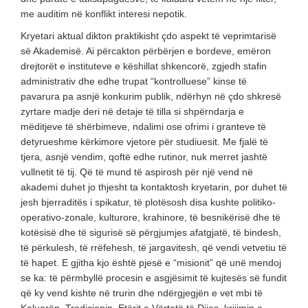
me auditim në konflikt interesi nepotik.
Kryetari aktual dikton praktikisht çdo aspekt të veprimtarisë
së Akademisë. Ai përcakton përbërjen e bordeve, emëron
drejtorët e instituteve e këshillat shkencorë, zgjedh stafin
administrativ dhe edhe trupat “kontrolluese” kinse të
pavarura pa asnjë konkurim publik, ndërhyn në çdo shkresë
zyrtare madje deri në detaje të tilla si shpërndarja e
mëditjeve të shërbimeve, ndalimi ose ofrimi i granteve të
detyrueshme kërkimore vjetore për studiuesit. Me fjalë të
tjera, asnjë vendim, qoftë edhe rutinor, nuk merret jashtë
vullnetit të tij. Që të mund të aspirosh për një vend në
akademi duhet jo thjesht ta kontaktosh kryetarin, por duhet të
jesh bjerraditës i spikatur, të plotësosh disa kushte politiko-
operativo-zonale, kulturore, krahinore, të besnikërisë dhe të
kotësisë dhe të sigurisë së përgjumjes afatgjatë, të bindesh,
të përkulesh, të rrëfehesh, të jargavitesh, që vendi vetvetiu të
të hapet. E gjitha kjo është pjesë e “misionit” që unë mendoj
se ka: të përmbyllë procesin e asgjësimit të kujtesës së fundit
që ky vend kishte në trurin dhe ndërgjegjën e vet mbi të