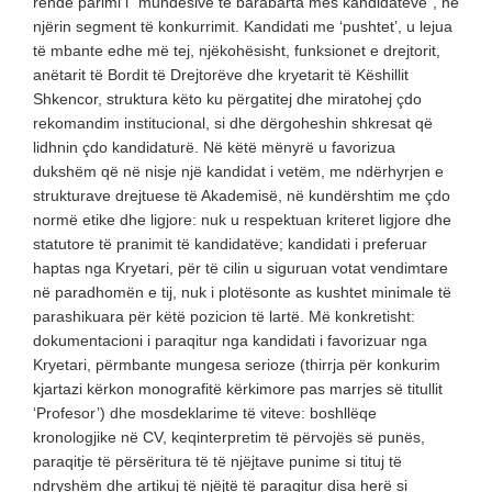
rëndë parimi i “mundësive të barabarta mes kandidatëve”, në
njërin segment të konkurrimit. Kandidati me ‘pushtet’, u lejua
të mbante edhe më tej, njëkohësisht, funksionet e drejtorit,
anëtarit të Bordit të Drejtorëve dhe kryetarit të Këshillit
Shkencor, struktura këto ku përgatitej dhe miratohej çdo
rekomandim institucional, si dhe dërgoheshin shkresat që
lidhnin çdo kandidaturë. Në këtë mënyrë u favorizua
dukshëm që në nisje një kandidat i vetëm, me ndërhyrjen e
strukturave drejtuese të Akademisë, në kundërshtim me çdo
normë etike dhe ligjore: nuk u respektuan kriteret ligjore dhe
statutore të pranimit të kandidatëve; kandidati i preferuar
haptas nga Kryetari, për të cilin u siguruan votat vendimtare
në paradhomën e tij, nuk i plotësonte as kushtet minimale të
parashikuara për këtë pozicion të lartë. Më konkretisht:
dokumentacioni i paraqitur nga kandidati i favorizuar nga
Kryetari, përmbante mungesa serioze (thirrja për konkurim
kjartazi kërkon monografitë kërkimore pas marrjes së titullit
‘Profesor’) dhe mosdeklarime të viteve: boshllëqe
kronologjike në CV, keqinterpretim të përvojës së punës,
paraqitje të përsëritura të të njëjtave punime si tituj të
ndryshëm dhe artikuj të njëjtë të paraqitur disa herë si