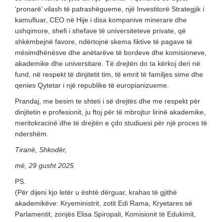
‘pronarë’ vilash të patrashëgueme, një Investitorë Strategjik i
kamufluar, CEO në Hije i disa kompanive minerare dhe
ushqimore, shefi i shefave të universiteteve private, që
shkëmbejnë favore, ndërtojnë skema fiktive të pagave të
mësimdhënësve dhe anëtarëve të bordeve dhe komisioneve,
akademike dhe universitare. Të drejtën do ta kërkoj deri në
fund, në respekt të dinjitetit tim, të emrit të familjes sime dhe
qenies Qytetar i një republike të europianizueme.
Prandaj, me besim te shteti i së drejtës dhe me respekt për
dinjitetin e profesionit, ju ftoj për të mbrojtur lirinë akademike,
meritokracinë dhe të drejtën e çdo studiuesi për një proces të
ndershëm.
Tiranë, Shkodër,
më, 29 gusht 2025
PS.
(Për dijeni kjo letër u është dërguar, krahas të gjithë
akademikëve: Kryeministrit, zotit Edi Rama, Kryetares së
Parlamentit, zonjës Elisa Spiropali, Komisionit të Edukimit,