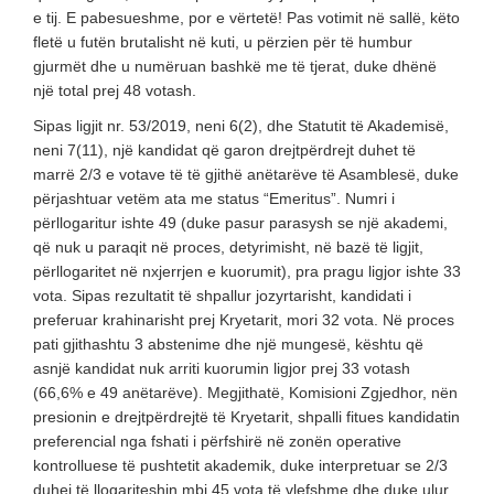
e tij. E pabesueshme, por e vërtetë! Pas votimit në sallë, këto
fletë u futën brutalisht në kuti, u përzien për të humbur
gjurmët dhe u numëruan bashkë me të tjerat, duke dhënë
një total prej 48 votash.
Sipas ligjit nr. 53/2019, neni 6(2), dhe Statutit të Akademisë,
neni 7(11), një kandidat që garon drejtpërdrejt duhet të
marrë 2/3 e votave të të gjithë anëtarëve të Asamblesë, duke
përjashtuar vetëm ata me status “Emeritus”. Numri i
përllogaritur ishte 49 (duke pasur parasysh se një akademi,
që nuk u paraqit në proces, detyrimisht, në bazë të ligjit,
përllogaritet në nxjerrjen e kuorumit), pra pragu ligjor ishte 33
vota. Sipas rezultatit të shpallur jozyrtarisht, kandidati i
preferuar krahinarisht prej Kryetarit, mori 32 vota. Në proces
pati gjithashtu 3 abstenime dhe një mungesë, kështu që
asnjë kandidat nuk arriti kuorumin ligjor prej 33 votash
(66,6% e 49 anëtarëve). Megjithatë, Komisioni Zgjedhor, nën
presionin e drejtpërdrejtë të Kryetarit, shpalli fitues kandidatin
preferencial nga fshati i përfshirë në zonën operative
kontrolluese të pushtetit akademik, duke interpretuar se 2/3
duhej të llogariteshin mbi 45 vota të vlefshme dhe duke ulur