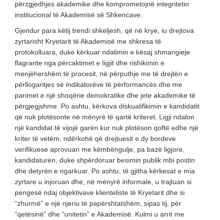
përzgjedhjes akademike dhe komprometojnë integritetin
institucional të Akademisë së Shkencave.
Gjendur para këtij trendi shkeljesh, që në krye, iu drejtova
zyrtarisht Kryetarit të Akademisë me shkresa të
protokolluara, duke kërkuar ndalimin e kësaj shmangieje
flagrante nga përcaktimet e ligjit dhe rishikimin e
menjëhershëm të procesit, në përputhje me të drejtën e
përllogaritjes së indikatorëve të përformancës dhe me
parimet e një shoqërie demokratike dhe jete akademike të
përgjegjshme. Po ashtu, kërkova diskualifikimin e kandidatit
që nuk plotësonte në mënyrë të qartë kriteret. Ligji ndalon
një kandidat të vijojë garën kur nuk plotëson qoftë edhe një
kriter të vetëm, ndërkohë që drejtuesit e dy bordeve
verifikuese aprovuan me këmbëngulje, pa bazë ligjore,
kandidaturën, duke shpërdoruar besimin publik mbi postin
dhe detyrën e ngarkuar. Po ashtu, të gjitha kërkesat e mia
zyrtare u injoruan dhe, në mënyrë informale, u trajtuan si
pengesë ndaj objektivave klienteliste të Kryetarit dhe si
“zhurmë” e një njeriu të papërshtatshëm, sipas tij, për
“qetësinë” dhe “unitetin” e Akademisë. Kulmi u arrit me