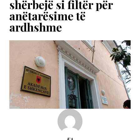
shërbejë si filtër për
anëtarësime të
ardhshme
EA