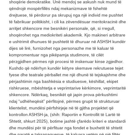
shoqërie demokratike. Unë mendoj se askush nuk mund të
qëndrojë mospërfillës ndaj mekanizmave të fshehtë
drejtuese, të përdorur pa skrupuj nga një individ me pushtet
të fabrikuar politikisht, i cili ka zëvendësuar meritokracinë dhe
arritjet shkencore me besnikëri personale, që, si rregull,
shoqërohet nga mediokriteti akademik. Kjo makineri arbitrare
e ushtrimit dhunues të pushtetit të dhuruar në ASHSH kundër
dijes së lirë, furnizohet nga personazhe me të kaluar të
kompromentuar nga pikëpamja studimore, të cilët
përzgjidhen përmes një procesi të inskenuar kinse zgjedhor.
Kushdo që ndërhyn kundër këtyre skemave rekrutuese tejet
fyese dhe teatrale përballet me një dhunë të tejskajshme dhe
përjashtimin nga bashkësia e studiuesve, këshillat, ekipet
rishkruese, mbështetja e veprimtarive kërkimore, veprimtaritë
shkencore. Ndërkaq, besnikët që japin prova përkushtimi
ndaj “udhëheqësit” përfitojnë, përmes grupit të strukturuar
klientelist, mundësi përfshirjeje në të gjitha projektet që
kontrollon ASHSH-ja, (shih: Raportin e Kontrollit të Lartë të
Shtetit, shkurt 2025), botime jashtë çfarëdo kriteri e standardi
dhe mundësi për të përfituar nga fondet e buxhetit të shtetit
dhe paratë e taksapaguesve, të kaluara vetëm në një filtër,