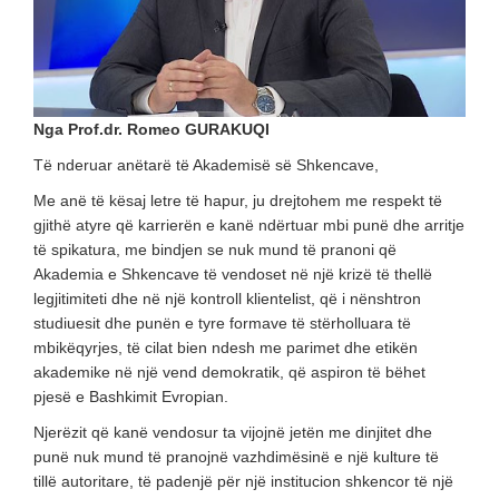
Nga Prof.dr. Romeo GURAKUQI
Të nderuar anëtarë të Akademisë së Shkencave,
Me anë të kësaj letre të hapur, ju drejtohem me respekt të
gjithë atyre që karrierën e kanë ndërtuar mbi punë dhe arritje
të spikatura, me bindjen se nuk mund të pranoni që
Akademia e Shkencave të vendoset në një krizë të thellë
legjitimiteti dhe në një kontroll klientelist, që i nënshtron
studiuesit dhe punën e tyre formave të stërholluara të
mbikëqyrjes, të cilat bien ndesh me parimet dhe etikën
akademike në një vend demokratik, që aspiron të bëhet
pjesë e Bashkimit Evropian.
Njerëzit që kanë vendosur ta vijojnë jetën me dinjitet dhe
punë nuk mund të pranojnë vazhdimësinë e një kulture të
tillë autoritare, të padenjë për një institucion shkencor të një