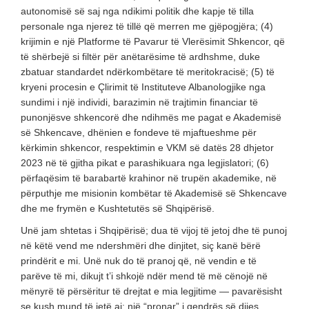
autonomisë së saj nga ndikimi politik dhe kapje të tilla
personale nga njerez të tillë që merren me gjëpogjëra; (4)
krijimin e një Platforme të Pavarur të Vlerësimit Shkencor, që
të shërbejë si filtër për anëtarësime të ardhshme, duke
zbatuar standardet ndërkombëtare të meritokracisë; (5) të
kryeni procesin e Çlirimit të Instituteve Albanologjike nga
sundimi i një individi, barazimin në trajtimin financiar të
punonjësve shkencorë dhe ndihmës me pagat e Akademisë
së Shkencave, dhënien e fondeve të mjaftueshme për
kërkimin shkencor, respektimin e VKM së datës 28 dhjetor
2023 në të gjitha pikat e parashikuara nga legjislatori; (6)
përfaqësim të barabartë krahinor në trupën akademike, në
përputhje me misionin kombëtar të Akademisë së Shkencave
dhe me frymën e Kushtetutës së Shqipërisë.
Unë jam shtetas i Shqipërisë; dua të vijoj të jetoj dhe të punoj
në këtë vend me ndershmëri dhe dinjitet, siç kanë bërë
prindërit e mi. Unë nuk do të pranoj që, në vendin e të
parëve të mi, dikujt t’i shkojë ndër mend të më cënojë në
mënyrë të përsëritur të drejtat e mia legjitime — pavarësisht
se kush mund të jetë ai: një “pronar” i qendrës së dijes,