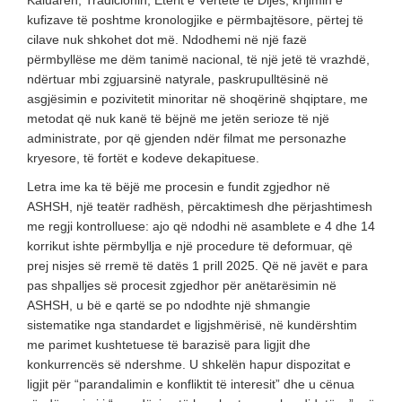
Kaluarën, Tradicionin, Etërit e Vërtetë të Dijes, krijimin e
kufizave të poshtme kronologjike e përmbajtësore, përtej të
cilave nuk shkohet dot më. Ndodhemi në një fazë
përmbyllëse me dëm tanimë nacional, të një jetë të vrazhdë,
ndërtuar mbi zgjuarsinë natyrale, paskrupulltësinë në
asgjësimin e pozivitetit minoritar në shoqërinë shqiptare, me
metodat që nuk kanë të bëjnë me jetën serioze të një
administrate, por që gjenden ndër filmat me personazhe
kryesore, të fortët e kodeve dekapituese.
Letra ime ka të bëjë me procesin e fundit zgjedhor në
ASHSH, një teatër radhësh, përcaktimesh dhe përjashtimesh
me regji kontrolluese: ajo që ndodhi në asamblete e 4 dhe 14
korrikut ishte përmbyllja e një procedure të deformuar, që
prej nisjes së rremë të datës 1 prill 2025. Që në javët e para
pas shpalljes së procesit zgjedhor për anëtarësimin në
ASHSH, u bë e qartë se po ndodhte një shmangie
sistematike nga standardet e ligjshmërisë, në kundërshtim
me parimet kushtetuese të barazisë para ligjit dhe
konkurrencës së ndershme. U shkelën hapur dispozitat e
ligjit për “parandalimin e konfliktit të interesit” dhe u cënua