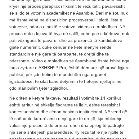
kryer një proces paraprak i fiksimit te rezultatit, pavarësisht
se si do të votonin akademikët në Asamble. Deri më sot, nuk
më është vënë në dispozicion procesverbali i plotë, lista e
votuesve, ndarja e saktë e votave, videoja e mbledhjes. Në
proces nuk u lejova të hyja në sallë, edhe pse e kërkova; nuk
pati vëzhgues të pavarur dhe as prezencë të kandidatëve
gjatë numërimit, duke cenuar në këtë mënyrë rëndë
standardin e një gare të barabartë, të drejtë dhe të
ndershme. Video e mbledhjes së Asamblesë është fshirë nga
faqja zyrtare e ASHSH!!!! Pra, është dëmtuar një provë ligjore
publike, për çdo hetim të mundshëm nga organet
ligjzbatuese, të cilat kanë detyrimin të hetojnë njëlloj si në
çdo manipulim tjetër zgjedhor.
Në dritën e këtyre fakteve, rezultati i votimit të 14 korrikut
është arritur në shkelje flagrante të ligjit, është tërësisht i
kontestueshëm dhe cënon besimin institucional. Në vend që
të shënonte kurorëzimin e një gare të drejtë, kjo mbledhje
vulosi një proces të deformuar dhe i dha epilog të padrejtë
një serie shkeljesh pararëndese. Ky rezultat lë një njollë të