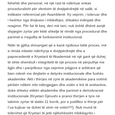
fshehtë dhe personal, në një rast të ndërtuar enkas
proceduralisht për vlerësim të drejtpërdrejtë në sallë, si
indikator referencial për Asamblenë. Ky veprim, i toleruar dhe
i heshtur nga drejtuesi i mbledhjes, shkaktoi indinjatë dhe
reagime. Për fat të keq, deri më tani, nuk është dhënë asnjë
shpjegim zyrtar për këtë shkelje të rëndë nga procedurat dhe
parimet e rregullta të funksionimit institucional.
Ndër të gjitha shmangiet që e kanë njollosur këtë proces, më
e rënda mbetet ndërhyrja e drejtpërdrejtë dhe e
paprecedentë e Kryetarit të Akademisë në një garë që duhej
të ishte shembull i integritetit të një procesi në përputhje me
ligjin dhe i panjollosur nga veprime joligjore e arbitrare që
bien ndesh me dinjitetin e detyrës institucionale dhe fushës
akademike. Akti i thirrjes në zyrë të akademikëve para votimit
përbën ndikim mbi ndërgjegjen dhe votën e lirë të anëtarëve,
duke shkelur etikën akademike dhe parimet e demokracisë
institucionale (Kryetari Gjinushi e pranoi thirrjen e tyre në
takimin zyrtar të datës 11 korrik, por e justifikoi si thirrje për
t’ua kujtuar se duhet të vinin në votim!!!!). Nuk mund të
tolerohet që Kryetari të jetë njëkohësisht mbikëqyrës i