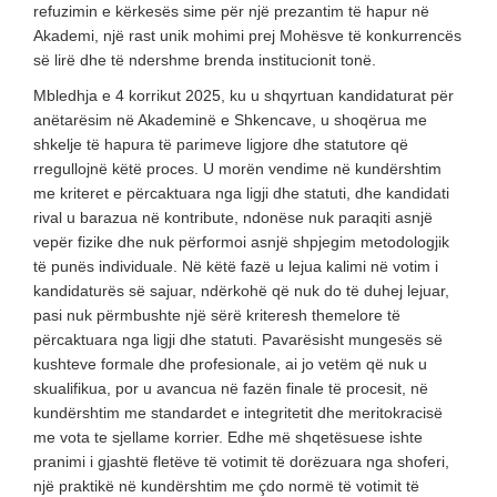
refuzimin e kërkesës sime për një prezantim të hapur në
Akademi, një rast unik mohimi prej Mohësve të konkurrencës
së lirë dhe të ndershme brenda institucionit tonë.
Mbledhja e 4 korrikut 2025, ku u shqyrtuan kandidaturat për
anëtarësim në Akademinë e Shkencave, u shoqërua me
shkelje të hapura të parimeve ligjore dhe statutore që
rregullojnë këtë proces. U morën vendime në kundërshtim
me kriteret e përcaktuara nga ligji dhe statuti, dhe kandidati
rival u barazua në kontribute, ndonëse nuk paraqiti asnjë
vepër fizike dhe nuk përformoi asnjë shpjegim metodologjik
të punës individuale. Në këtë fazë u lejua kalimi në votim i
kandidaturës së sajuar, ndërkohë që nuk do të duhej lejuar,
pasi nuk përmbushte një sërë kriteresh themelore të
përcaktuara nga ligji dhe statuti. Pavarësisht mungesës së
kushteve formale dhe profesionale, ai jo vetëm që nuk u
skualifikua, por u avancua në fazën finale të procesit, në
kundërshtim me standardet e integritetit dhe meritokracisë
me vota te sjellame korrier. Edhe më shqetësuese ishte
pranimi i gjashtë fletëve të votimit të dorëzuara nga shoferi,
një praktikë në kundërshtim me çdo normë të votimit të