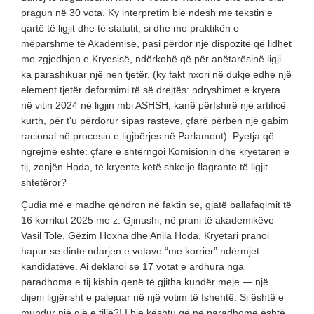
pragun në 30 vota. Ky interpretim bie ndesh me tekstin e
qartë të ligjit dhe të statutit, si dhe me praktikën e
mëparshme të Akademisë, pasi përdor një dispozitë që lidhet
me zgjedhjen e Kryesisë, ndërkohë që për anëtarësinë ligji
ka parashikuar një nen tjetër. (ky fakt nxori në dukje edhe një
element tjetër deformimi të së drejtës: ndryshimet e kryera
në vitin 2024 në ligjin mbi ASHSH, kanë përfshirë një artificë
kurth, për t’u përdorur sipas rasteve, çfarë përbën një gabim
racional në procesin e ligjbërjes në Parlament). Pyetja që
ngrejmë është: çfarë e shtërngoi Komisionin dhe kryetaren e
tij, zonjën Hoda, të kryente këtë shkelje flagrante të ligjit
shtetëror?
Çudia më e madhe qëndron në faktin se, gjatë ballafaqimit të
16 korrikut 2025 me z. Gjinushi, në prani të akademikëve
Vasil Tole, Gëzim Hoxha dhe Anila Hoda, Kryetari pranoi
hapur se dinte ndarjen e votave “me korrier” ndërmjet
kandidatëve. Ai deklaroi se 17 votat e ardhura nga
paradhoma e tij kishin qenë të gjitha kundër meje — një
dijeni ligjërisht e palejuar në një votim të fshehtë. Si është e
mundur një gjë e tillë?! I bie kështu që në paradhomë është