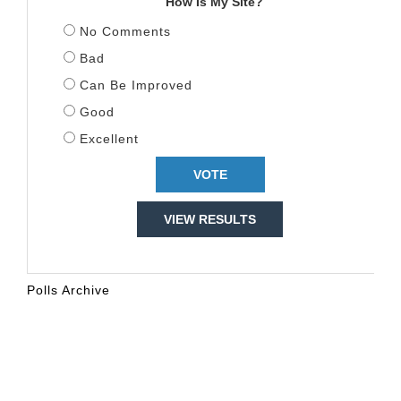
How Is My Site?
No Comments
Bad
Can Be Improved
Good
Excellent
VIEW RESULTS
Polls Archive
KALENDARI