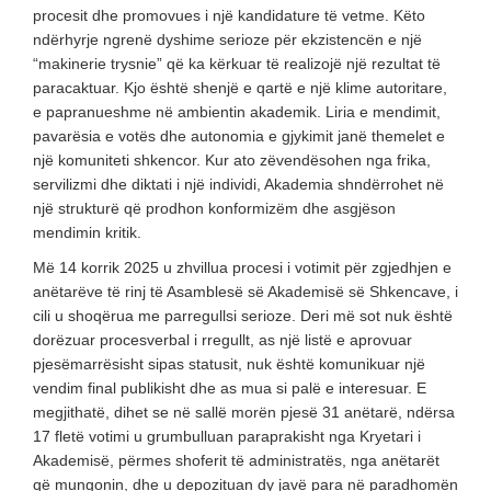
procesit dhe promovues i një kandidature të vetme. Këto
ndërhyrje ngrenë dyshime serioze për ekzistencën e një
“makinerie trysnie” që ka kërkuar të realizojë një rezultat të
paracaktuar. Kjo është shenjë e qartë e një klime autoritare,
e papranueshme në ambientin akademik. Liria e mendimit,
pavarësia e votës dhe autonomia e gjykimit janë themelet e
një komuniteti shkencor. Kur ato zëvendësohen nga frika,
servilizmi dhe diktati i një individi, Akademia shndërrohet në
një strukturë që prodhon konformizëm dhe asgjëson
mendimin kritik.
Më 14 korrik 2025 u zhvillua procesi i votimit për zgjedhjen e
anëtarëve të rinj të Asamblesë së Akademisë së Shkencave, i
cili u shoqërua me parregullsi serioze. Deri më sot nuk është
dorëzuar procesverbal i rregullt, as një listë e aprovuar
pjesëmarrësisht sipas statusit, nuk është komunikuar një
vendim final publikisht dhe as mua si palë e interesuar. E
megjithatë, dihet se në sallë morën pjesë 31 anëtarë, ndërsa
17 fletë votimi u grumbulluan paraprakisht nga Kryetari i
Akademisë, përmes shoferit të administratës, nga anëtarët
që mungonin, dhe u depozituan dy javë para në paradhomën