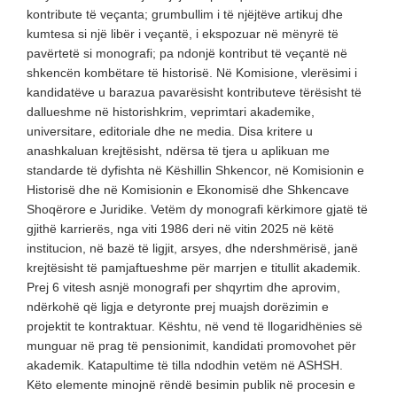
kontribute të veçanta; grumbullim i të njëjtëve artikuj dhe
kumtesa si një libër i veçantë, i ekspozuar në mënyrë të
pavërtetë si monografi; pa ndonjë kontribut të veçantë në
shkencën kombëtare të historisë. Në Komisione, vlerësimi i
kandidatëve u barazua pavarësisht kontributeve tërësisht të
dallueshme në historishkrim, veprimtari akademike,
universitare, editoriale dhe ne media. Disa kritere u
anashkaluan krejtësisht, ndërsa të tjera u aplikuan me
standarde të dyfishta në Këshillin Shkencor, në Komisionin e
Historisë dhe në Komisionin e Ekonomisë dhe Shkencave
Shoqërore e Juridike. Vetëm dy monografi kërkimore gjatë të
gjithë karrierës, nga viti 1986 deri në vitin 2025 në këtë
institucion, në bazë të ligjit, arsyes, dhe ndershmërisë, janë
krejtësisht të pamjaftueshme për marrjen e titullit akademik.
Prej 6 vitesh asnjë monografi per shqyrtim dhe aprovim,
ndërkohë që ligja e detyronte prej muajsh dorëzimin e
projektit te kontraktuar. Kështu, në vend të llogaridhënies së
munguar në prag të pensionimit, kandidati promovohet për
akademik. Katapultime të tilla ndodhin vetëm në ASHSH.
Këto elemente minojnë rëndë besimin publik në procesin e