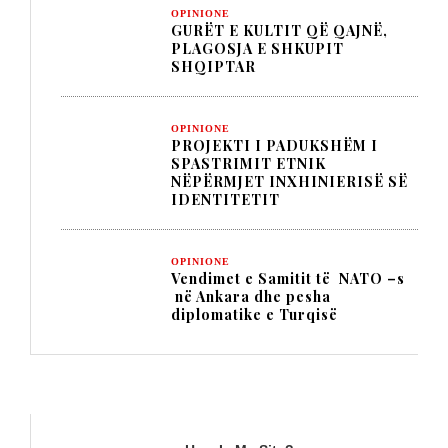
OPINIONE
GURËT E KULTIT QË QAJNË,
PLAGOSJA E SHKUPIT
SHQIPTAR
OPINIONE
PROJEKTI I PADUKSHËM I
SPASTRIMIT ETNIK
NËPËRMJET INXHINIERISË SË
IDENTITETIT
OPINIONE
Vendimet e Samitit të NATO –s
në Ankara dhe pesha
diplomatike e Turqisë
TITULLI