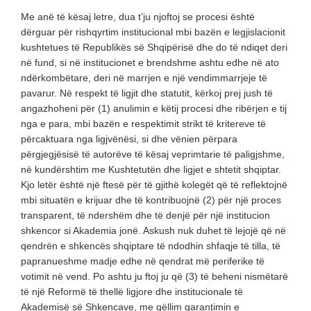
Me anë të kësaj letre, dua t’ju njoftoj se procesi është
dërguar për rishqyrtim institucional mbi bazën e legjislacionit
kushtetues të Republikës së Shqipërisë dhe do të ndiqet deri
në fund, si në institucionet e brendshme ashtu edhe në ato
ndërkombëtare, deri në marrjen e një vendimmarrjeje të
pavarur. Në respekt të ligjit dhe statutit, kërkoj prej jush të
angazhoheni për (1) anulimin e këtij procesi dhe ribërjen e tij
nga e para, mbi bazën e respektimit strikt të kritereve të
përcaktuara nga ligjvënësi, si dhe vënien përpara
përgjegjësisë të autorëve të kësaj veprimtarie të paligjshme,
në kundërshtim me Kushtetutën dhe ligjet e shtetit shqiptar.
Kjo letër është një ftesë për të gjithë kolegët që të reflektojnë
mbi situatën e krijuar dhe të kontribuojnë (2) për një proces
transparent, të ndershëm dhe të denjë për një institucion
shkencor si Akademia jonë. Askush nuk duhet të lejojë që në
qendrën e shkencës shqiptare të ndodhin shfaqje të tilla, të
papranueshme madje edhe në qendrat më periferike të
votimit në vend. Po ashtu ju ftoj ju që (3) të beheni nismëtarë
të një Reformë të thellë ligjore dhe institucionale të
Akademisë së Shkencave, me qëllim garantimin e