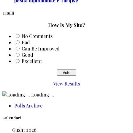
pesha diplomatike e Turqisë
Titulli
How Is My Site?
No Comments
Bad
Can Be Improved
Good
Excellent
View Results
Loading ...
Polls Archive
Kalendari
Gusht 2026