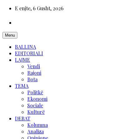
E enjte, 6 Gusht, 2026
Menu
BALLINA
EDITORIALI
LAJME
Vendi
Rajoni
Bota
TEMA
Politkë
Ekonomi
Sociale
Kulturë
DEBAT
Kolumna
Analiza
Opinione