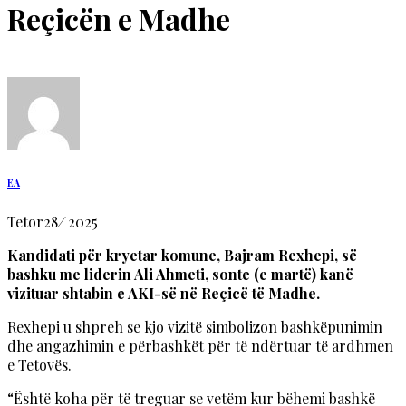
Reçicën e Madhe
EA
Tetor
28
/
2025
Kandidati për kryetar komune, Bajram Rexhepi, së
bashku me liderin Ali Ahmeti, sonte (e martë) kanë
vizituar shtabin e AKI-së në Reçicë të Madhe.
Rexhepi u shpreh se kjo vizitë simbolizon bashkëpunimin
dhe angazhimin e përbashkët për të ndërtuar të ardhmen
e Tetovës.
“Është koha për të treguar se vetëm kur bëhemi bashkë