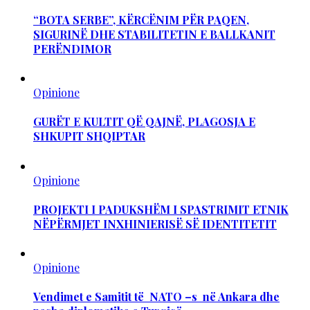
“BOTA SERBE”, KËRCËNIM PËR PAQEN,
SIGURINË DHE STABILITETIN E BALLKANIT
PERËNDIMOR
Opinione
GURËT E KULTIT QË QAJNË, PLAGOSJA E
SHKUPIT SHQIPTAR
Opinione
PROJEKTI I PADUKSHËM I SPASTRIMIT ETNIK
NËPËRMJET INXHINIERISË SË IDENTITETIT
Opinione
Vendimet e Samitit të NATO –s në Ankara dhe