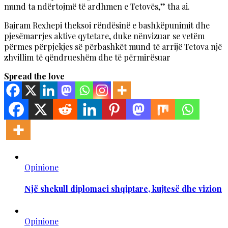
mund ta ndërtojmë të ardhmen e Tetovës,” tha ai.
Bajram Rexhepi theksoi rëndësinë e bashkëpunimit dhe
pjesëmarrjes aktive qytetare, duke nënvizuar se vetëm
përmes përpjekjes së përbashkët mund të arrijë Tetova një
zhvillim të qëndrueshëm dhe të përmirësuar
Spread the love
Opinione
Një shekull diplomaci shqiptare, kujtesë dhe vizion
Opinione