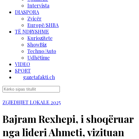
Intervista
DIASPORA
Zvicër
Europë/SHBA
TË NDRYSHME
Kuriozitete
ShowBiz
Techno/Auto
Udhëtime
VIDEO
SPORT
gazetafakti.ch
ZGJEDHJET LOKALE 2025
Bajram Rexhepi, i shoqëruar
nga lideri Ahmeti, vizituan