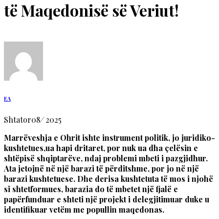
të Maqedonisë së Veriut!
EA
Shtator
08
/
2025
Marrëveshja e Ohrit ishte instrument politik, jo juridiko-
kushtetues,ua hapi dritaret, por nuk ua dha çelësin e
shtëpisë shqiptarëve, ndaj problemi mbeti i pazgjidhur.
Ata jetojnë në një barazi të përditshme, por jo në një
barazi kushtetuese. Dhe derisa kushtetuta të mos i njohë
si shtetformues, barazia do të mbetet një fjalë e
papërfunduar e shteti një projekt i delegjitimuar duke u
identifikuar vetëm me popullin maqedonas.