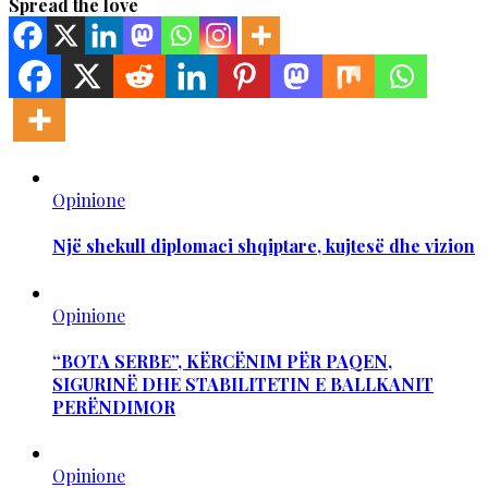
Spread the love
Opinione
Një shekull diplomaci shqiptare, kujtesë dhe vizion
Opinione
“BOTA SERBE”, KËRCËNIM PËR PAQEN,
SIGURINË DHE STABILITETIN E BALLKANIT
PERËNDIMOR
Opinione