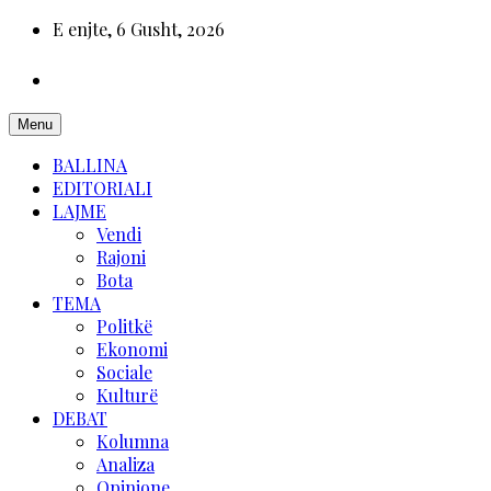
E enjte, 6 Gusht, 2026
Menu
BALLINA
EDITORIALI
LAJME
Vendi
Rajoni
Bota
TEMA
Politkë
Ekonomi
Sociale
Kulturë
DEBAT
Kolumna
Analiza
Opinione