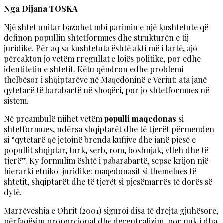
Nga Dijana TOSKA
Një shtet unitar bazohet mbi parimin e një kushtetute që
definon popullin shtetformues dhe strukturën e tij
juridike. Për aq sa kushtetuta është akti më i lartë, ajo
përcakton jo vetëm rregullat e lojës politike, por edhe
identitetin e shtetit. Këtu qëndron edhe problemi
thelbësor i shqiptarëve në Maqedoninë e Veriut: ata janë
qytetarë të barabartë në shoqëri, por jo shtetformues në
sistem.
Në preambulë njihet vetëm
populli maqedonas
si
shtetformues, ndërsa shqiptarët dhe të tjerët përmenden
si “qytetarë që jetojnë brenda kufijve dhe janë pjesë e
popullit shqiptar, turk, serb, rom, boshnjak, vlleh dhe të
tjerë”. Ky formulim është i pabarabartë, sepse krijon një
hierarki etniko-juridike: maqedonasit si themelues të
shtetit, shqiptarët dhe të tjerët si pjesëmarrës të dorës së
dytë.
Marrëveshja e Ohrit (2001) siguroi disa të drejta gjuhësore,
përfaqësim proporcional dhe decentralizim, por nuk i dha