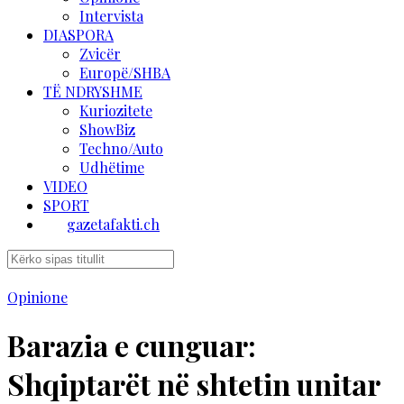
Intervista
DIASPORA
Zvicër
Europë/SHBA
TË NDRYSHME
Kuriozitete
ShowBiz
Techno/Auto
Udhëtime
VIDEO
SPORT
gazetafakti.ch
Opinione
Barazia e cunguar:
Shqiptarët në shtetin unitar