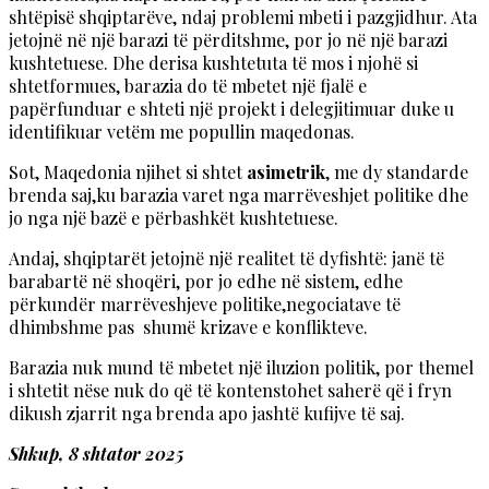
shtëpisë shqiptarëve, ndaj problemi mbeti i pazgjidhur. Ata
jetojnë në një barazi të përditshme, por jo në një barazi
kushtetuese. Dhe derisa kushtetuta të mos i njohë si
shtetformues, barazia do të mbetet një fjalë e
papërfunduar e shteti një projekt i delegjitimuar duke u
identifikuar vetëm me popullin maqedonas.
Sot, Maqedonia njihet si shtet
asimetrik
, me dy standarde
brenda saj,ku barazia varet nga marrëveshjet politike dhe
jo nga një bazë e përbashkët kushtetuese.
Andaj, shqiptarët jetojnë një realitet të dyfishtë: janë të
barabartë në shoqëri, por jo edhe në sistem, edhe
përkundër marrëveshjeve politike,negociatave të
dhimbshme pas shumë krizave e konflikteve.
Barazia nuk mund të mbetet një iluzion politik, por themel
i shtetit nëse nuk do që të kontenstohet saherë që i fryn
dikush zjarrit nga brenda apo jashtë kufijve të saj.
Shkup, 8 shtator 2025