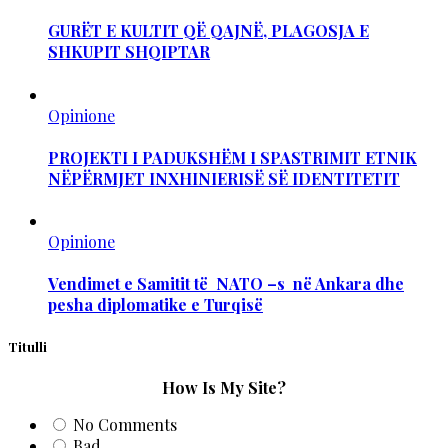
GURËT E KULTIT QË QAJNË, PLAGOSJA E
SHKUPIT SHQIPTAR
Opinione
PROJEKTI I PADUKSHËM I SPASTRIMIT ETNIK
NËPËRMJET INXHINIERISË SË IDENTITETIT
Opinione
Vendimet e Samitit të NATO –s në Ankara dhe
pesha diplomatike e Turqisë
Titulli
How Is My Site?
No Comments
Bad