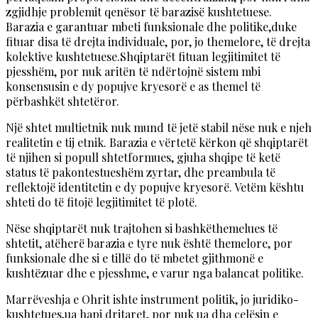
zgjidhje problemit qenësor të barazisë kushtetuese.
Barazia e garantuar mbeti funksionale dhe politike,duke
fituar disa të drejta individuale, por, jo themelore, të drejta
kolektive kushtetuese.Shqiptarët fituan legjitimitet të
pjesshëm, por nuk aritën të ndërtojnë sistem mbi
konsensusin e dy popujve kryesorë e as themel të
përbashkët shtetëror.
Një shtet multietnik nuk mund të jetë stabil nëse nuk e njeh
realitetin e tij etnik. Barazia e vërtetë kërkon që shqiptarët
të njihen si popull shtetformues, gjuha shqipe të ketë
status të pakontestueshëm zyrtar, dhe preambula të
reflektojë identitetin e dy popujve kryesorë. Vetëm kështu
shteti do të fitojë legjitimitet të plotë.
Nëse shqiptarët nuk trajtohen si bashkëthemelues të
shtetit, atëherë barazia e tyre nuk është themelore, por
funksionale dhe si e tillë do të mbetet gjithmonë e
kushtëzuar dhe e pjesshme, e varur nga balancat politike.
Marrëveshja e Ohrit ishte instrument politik, jo juridiko-
kushtetues,ua hapi dritaret, por nuk ua dha çelësin e