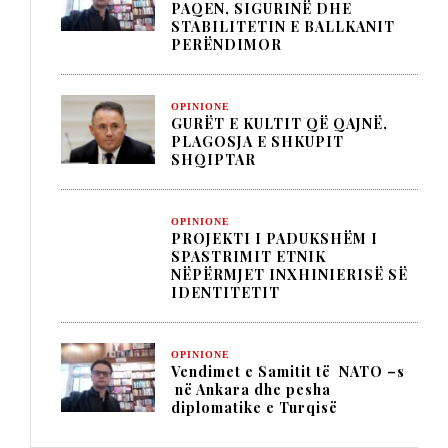
PAQEN, SIGURINË DHE
STABILITETIN E BALLKANIT
PERËNDIMOR
OPINIONE
GURËT E KULTIT QË QAJNË,
PLAGOSJA E SHKUPIT
SHQIPTAR
OPINIONE
PROJEKTI I PADUKSHËM I
SPASTRIMIT ETNIK
NËPËRMJET INXHINIERISË SË
IDENTITETIT
OPINIONE
Vendimet e Samitit të NATO –s
në Ankara dhe pesha
diplomatike e Turqisë