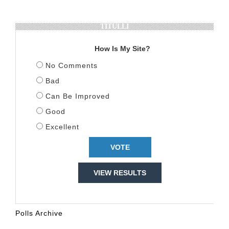
TITULLI
How Is My Site?
No Comments
Bad
Can Be Improved
Good
Excellent
VIEW RESULTS
Polls Archive