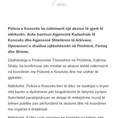
/
2025
Policia e Kosovës ka ndërmarrë një aksion të gjerë të
mërkurën, duke bastisur Agjencinë Kadastrale të
Kosovës dhe Agjencinë Shtetërore të Arkivave.
Operacioni u zhvillua njëkohësisht në Prishtinë, Ferizaj
dhe Shtime.
Zëdhënësja e Prokurorisë Themelore në Prishtinë, Kaltrina
Shala, ka konfirmuar për mediat se aksioni është ndërmarrë
në koordinim me Policinë e Kosovës dhe me urdhër të
gjykatës.
Ndërkohë, Policia e Kosovës bëri të ditur se bastisjet u kryen
mbi bazën e dyshimeve për keqpërdorim të detyrës zyrtare.
Autoritetet paralajmëruan se detaje të mëtejshme mund të
bëhen publike pas përfundimit të aksionit dhe në koordinim
me organet e drejtësisë.
Ndërkohë, Kallxo.com raporton se bastisjet po bëhen nën