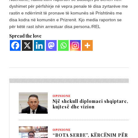
dyshimet për përfshirje në vepra penale të disa zyrtarëve me
rastin e ndërrimit të pronave të komunës së Prishtinës me
disa kodra në komunën e Prizrenit. Kjo media raporton se
për këtë rast ishin arrestuar disa persona./REL
Spread the love
OPINIONE
Një shekull diplomaci shqiptare,
kujtesë dhe vizion
OPINIONE
“BOTA SERBE”, KËRCËNIM PËR