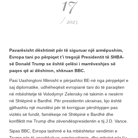
17
/
2025
Pavarësisht dështimit për të siguruar një armëpushim,
Evropa tani po përpiqet t’i tregojë Presidentit të SHBA-
së Donald Trump se është çelësi i marrëveshjes së
paqes që ai dëshiron, shkruan BBC.
Pasi Uashingtoni fillimisht e përjashtoi BE-në nga përpjekjet e
saj diplomatike, udhëheqësit evropianë tani do të paraqiten
në mbështetje të Volodymyr Zelensky në takimin e nesërm
në Shtëpinë e Bardhë. Për presidentin ukrainas, kjo është
gjithashtu një mundësi për të korrigjuar përshtypjen pas
vizitës së fundit, famëkeqe në Shtëpinë e Bardhë dhe
konfliktit me Trump dhe zëvendëspresidentin e tij J.D. Vance.
Sipas BBC, Evropa tashmë e ka mbështetur vendimin e
Trump për të anashkaluar armëpushimin, dhe mbetet për t’u