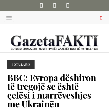
Menu
BOTA
,
LAJME
BBC: Evropa dëshiron
të tregojë se është
çelësi i marrëveshjes
me Ukrainën