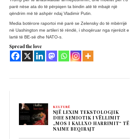
parë nëse ata do të përpiqen ta bindin atë të mbajë një
qëndrim më të ashpër ndaj Vladimir Putin.
Media botërore raportoi më parë se Zelensky do të mbërrijë
në Uashington me artileri të rëndë, i shoqëruar nga njerëzit e
lartë të BE-së dhe NATO-s.
Spread the love
KULTURË
NJË LEXIM TEKSTOLOGJIK
DHE SEMIOTIK I VËLLIMIT
„MOS I KALLXO HARRIMIT“ TË
NAIME BEQIRAJT