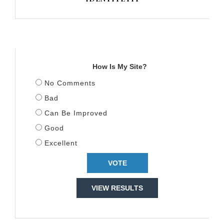
TITULLI
How Is My Site?
No Comments
Bad
Can Be Improved
Good
Excellent
VIEW RESULTS