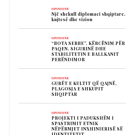
OPINIONE
Një shekull diplomaci shqiptare,
kujtesë dhe vizion
OPINIONE
“BOTA SERBE”, KËRCËNIM PËR
PAQEN, SIGURINË DHE
STABILITETIN E BALLKANIT
PERËNDIMOR
OPINIONE
GURËT E KULTIT QË QAJNË,
PLAGOSJA E SHKUPIT
SHQIPTAR
OPINIONE
PROJEKTI I PADUKSHËM I
SPASTRIMIT ETNIK
NËPËRMJET INXHINIERISË SË
IDENTITETIT