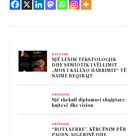
KULTURË
NJË LEXIM TEKSTOLOGJIK
DHE SEMIOTIK I VËLLIMIT
„MOS I KALLXO HARRIMIT“ TË
NAIME BEQIRAJT
OPINIONE
Një shekull diplomaci shqiptare,
kujtesë dhe vizion
OPINIONE
“BOTA SERBE”, KËRCËNIM PËR
PAQEN, SIGURINË DHE