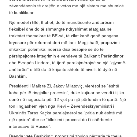
zëvendësonin të drejtën e vetos me një sistem me shumicë
të kualifikuar.
Një model i tillë, thuhet, do të mundësonte anëtarësim
fleksibël dhe do të shmangte ndryshimet afatgjata në
traktatet themelore të BE-së, të cilat kanë qenë pengesa
kryesore për reformat deri më tani. Megjithatë, propozimi
shkakton polemika: ndërsa disa besojnë se do të
përshpejtonte integrimin e vendeve të Ballkanit Perëndimor
dhe Evropës Lindore, të tjerë paralajmërojnë se një “gjysmë-
anëtarësi” e tillë do të krijonte shtete të nivelit të dytë në
Bashkim.
Presidenti i Malit të Zi, Jakov Milatoviç, vlerësoi se “është
koha për të ringjallur procesin”, duke kujtuar se vendi i tij ka
qenë në negociata për 12 vjet pa një përfundim të qartë. Një
ton i ngjashëm vjen nga Kievi – Zëvendëskryeministri i
Ukrainës Taras Kaçka paralajmëroi se “pritja nuk është më
një opsion” dhe se “bllokimi i procesit do t’i shërbente
interesave të Rusisë”.
Brenda vetë Bashkimit, propozimi zbulon përçarje të thella.