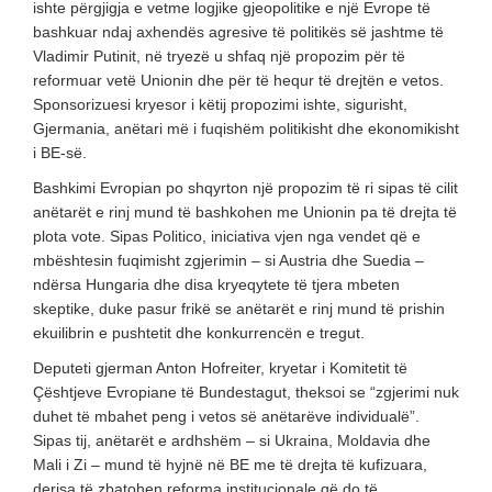
ishte përgjigja e vetme logjike gjeopolitike e një Evrope të
bashkuar ndaj axhendës agresive të politikës së jashtme të
Vladimir Putinit, në tryezë u shfaq një propozim për të
reformuar vetë Unionin dhe për të hequr të drejtën e vetos.
Sponsorizuesi kryesor i këtij propozimi ishte, sigurisht,
Gjermania, anëtari më i fuqishëm politikisht dhe ekonomikisht
i BE-së.
Bashkimi Evropian po shqyrton një propozim të ri sipas të cilit
anëtarët e rinj mund të bashkohen me Unionin pa të drejta të
plota vote. Sipas Politico, iniciativa vjen nga vendet që e
mbështesin fuqimisht zgjerimin – si Austria dhe Suedia –
ndërsa Hungaria dhe disa kryeqytete të tjera mbeten
skeptike, duke pasur frikë se anëtarët e rinj mund të prishin
ekuilibrin e pushtetit dhe konkurrencën e tregut.
Deputeti gjerman Anton Hofreiter, kryetar i Komitetit të
Çështjeve Evropiane të Bundestagut, theksoi se “zgjerimi nuk
duhet të mbahet peng i vetos së anëtarëve individualë”.
Sipas tij, anëtarët e ardhshëm – si Ukraina, Moldavia dhe
Mali i Zi – mund të hyjnë në BE me të drejta të kufizuara,
derisa të zbatohen reforma institucionale që do të