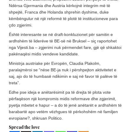
Ndërsa Gjermania dhe Austria kërkojnë integrim më të
shpejtë, Franca dhe Holanda shprehin dyshime, duke
këmbëngulur në një reformë të plotë të institucioneve para
çdo zgjerimi.
Është interesante se në draft-konkluzionet për samitin e
ardhshëm të liderëve të BE-së në Bruksel – siç raportohet
nga Vijesti.ba – zgjerimi nuk përmendet fare, gjë që shkaktoi
pakënaqësi midis vendeve kandidate.
Ministrja austriake për Evropën, Claudia Plakolm,
paralajmëroi se “nëse BE-ja nuk i përshpejton aktivitetet e
saj, ajo do të humbasë ndikimin e saj në favor të palëve të
treta”.
Edhe pse ideja e anëtarësimit pa të drejta të plota vote
përfaqëson një kompromis midis reformave dhe zgjerimit,
pyetja mbetet e hapur – a do të jenë anëtarët e ardhshëm të
barabartë apo vetëm vëzhgues të përkohshëm në familjen
evropiane?, shkruan Politico.
Spread the love