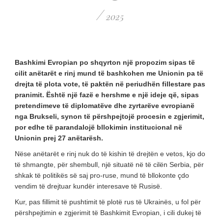
/
2025
Bashkimi Evropian po shqyrton një propozim sipas të
cilit anëtarët e rinj mund të bashkohen me Unionin pa të
drejta të plota vote, të paktën në periudhën fillestare pas
pranimit. Është një fazë e hershme e një ideje që, sipas
pretendimeve të diplomatëve dhe zyrtarëve evropianë
nga Brukseli, synon të përshpejtojë procesin e zgjerimit,
por edhe të parandalojë bllokimin institucional në
Unionin prej 27 anëtarësh.
Nëse anëtarët e rinj nuk do të kishin të drejtën e vetos, kjo do
të shmangte, për shembull, një situatë në të cilën Serbia, për
shkak të politikës së saj pro-ruse, mund të bllokonte çdo
vendim të drejtuar kundër interesave të Rusisë.
Kur, pas fillimit të pushtimit të plotë rus të Ukrainës, u fol për
përshpejtimin e zgjerimit të Bashkimit Evropian, i cili dukej të