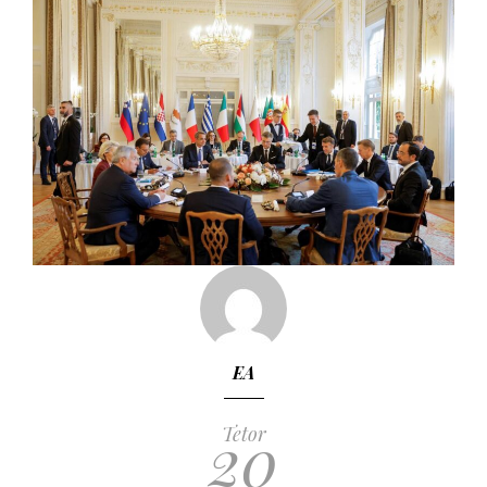
EA
20
Tetor