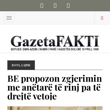
Menu
BOTA
,
LAJME
BE propozon zgjerimin
me anëtarë të rinj pa të
drejtë vetoje