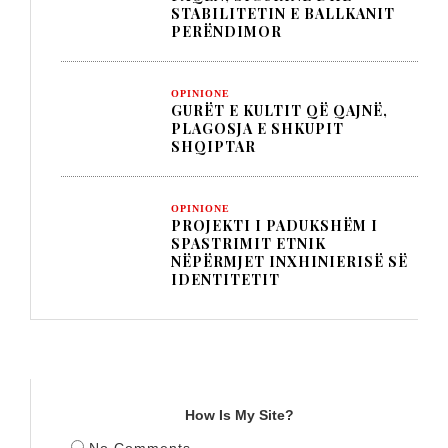
STABILITETIN E BALLKANIT
PERËNDIMOR
OPINIONE
GURËT E KULTIT QË QAJNË,
PLAGOSJA E SHKUPIT
SHQIPTAR
OPINIONE
PROJEKTI I PADUKSHËM I
SPASTRIMIT ETNIK
NËPËRMJET INXHINIERISË SË
IDENTITETIT
TITULLI
How Is My Site?
No Comments