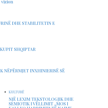
 vizion
URINË DHE STABILITETIN E
HKUPIT SHQIPTAR
IK NËPËRMJET INXHINIERISË SË
KULTURË
NJË LEXIM TEKSTOLOGJIK DHE
SEMIOTIK I VËLLIMIT „MOS I