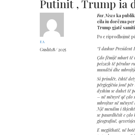
Putinit , Trump ia 
Fox News
ka publik
cila iu dorëzua per
Trump gjatë samiti
Po e riprodhojmë për
EA
“I dashur President 
Gusht
18
/
2025
Çdo fëmijë mbart të n
peizazh të përulur r
mundësi dhe mbrojtje
Si prindër, është de
përgjegjësia jonë për
dyshim se duhet të p
– në mënyrë që çdo s
mbrojtur në mënyrë t
Një mendim i thjeshtë,
se pasardhësit e çdo b
gjeografinë, qeverisje
E megjithatë, në botë