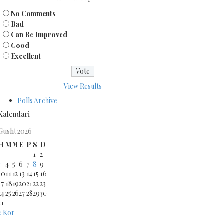
No Comments
Bad
Can Be Improved
Good
Excellent
View Results
Polls Archive
Kalendari
Gusht 2026
H
M
M
E
P
S
D
1
2
3
4
5
6
7
8
9
10
11
12
13
14
15
16
17
18
19
20
21
22
23
24
25
26
27
28
29
30
31
« Kor