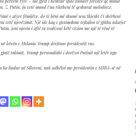
ra përreth tyre – një gjest i heshtur sfide kundër forcave që mund
n. Z. Putin, ju vetë mund t’ua riktheni të qeshurat melodioze.
inë e atyre fëmijëve, do të bëni më shumë sesa thjesht t’i shërbeni
eni vetë njerëzimit. Një ide kaq e guximshme tejkalon të gjitha ndarjet
Putin, jeni njeriu i aftë ta realizoni këtë vizion me një të rënë të
 në letrën e Melania Trump drejtuar presidentit rus.
 gjatë takimit, Trump personalisht i dorëzoi Putinit një letër nga
a ka lindur në Slloveni, nuk udhëtoi me presidentin e SHBA-së në