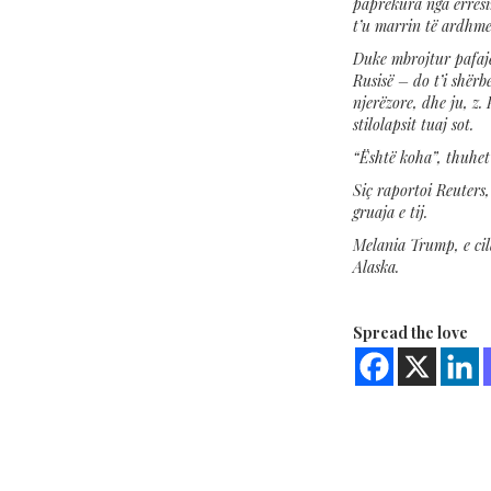
paprekura nga errësi
t’u marrin të ardhme
Duke mbrojtur pafajës
Rusisë – do t’i shërb
njerëzore, dhe ju, z. 
stilolapsit tuaj sot.
“Është koha”, thuhet
Siç raportoi Reuters,
gruaja e tij.
Melania Trump, e cil
Alaska.
Spread the love