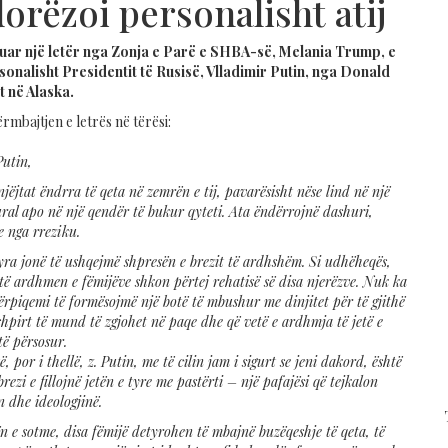
dorëzoi personalisht atij
uar një letër nga Zonja e Parë e SHBA-së, Melania Trump, e
sonalisht Presidentit të Rusisë, Vlladimir Putin, nga Donald
t në Alaska.
mbajtjen e letrës në tërësi:
Putin,
jëjtat ëndrra të qeta në zemrën e tij, pavarësisht nëse lind në një
ural apo në një qendër të bukur qyteti. Ata ëndërrojnë dashuri,
 nga rreziku.
tyra jonë të ushqejmë shpresën e brezit të ardhshëm. Si udhëheqës,
 të ardhmen e fëmijëve shkon përtej rehatisë së disa njerëzve. Nuk ka
ërpiqemi të formësojmë një botë të mbushur me dinjitet për të gjithë
hpirt të mund të zgjohet në paqe dhe që vetë e ardhmja të jetë e
ë përsosur.
 por i thellë, z. Putin, me të cilin jam i sigurt se jeni dakord, është
rezi e fillojnë jetën e tyre me pastërti – një pafajësi që tejkalon
n dhe ideologjinë.
n e sotme, disa fëmijë detyrohen të mbajnë buzëqeshje të qeta, të