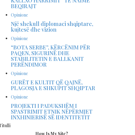
KALLXO HARRIMIT“ TË NAIME
BEQIRAJT
Opinione
Një shekull diplomaci shqiptare,
kujtesë dhe vizion
Opinione
“BOTA SERBE”, KËRCËNIM PËR
PAQEN, SIGURINË DHE
STABILITETIN E BALLKANIT
PERËNDIMOR
Opinione
GURËT E KULTIT QË QAJNË,
PLAGOSJA E SHKUPIT SHQIPTAR
Opinione
PROJEKTI I PADUKSHËM I
SPASTRIMIT ETNIK NËPËRMJET
INXHINIERISË SË IDENTITETIT
Titulli
How Is My Site?