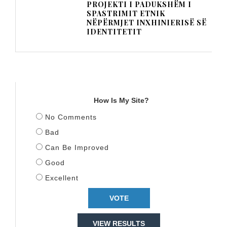
PROJEKTI I PADUKSHËM I
SPASTRIMIT ETNIK
NËPËRMJET INXHINIERISË SË
IDENTITETIT
TITULLI
How Is My Site?
No Comments
Bad
Can Be Improved
Good
Excellent
VIEW RESULTS