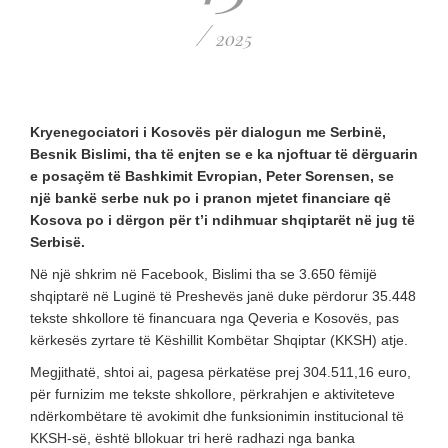
/
2025
Kryenegociatori i Kosovës për dialogun me Serbinë,
Besnik Bislimi, tha të enjten se e ka njoftuar të dërguarin
e posaçëm të Bashkimit Evropian, Peter Sorensen, se
një bankë serbe nuk po i pranon mjetet financiare që
Kosova po i dërgon për t’i ndihmuar shqiptarët në jug të
Serbisë.
Në një shkrim në Facebook, Bislimi tha se 3.650 fëmijë
shqiptarë në Luginë të Preshevës janë duke përdorur 35.448
tekste shkollore të financuara nga Qeveria e Kosovës, pas
kërkesës zyrtare të Këshillit Kombëtar Shqiptar (KKSH) atje.
Megjithatë, shtoi ai, pagesa përkatëse prej 304.511,16 euro,
për furnizim me tekste shkollore, përkrahjen e aktiviteteve
ndërkombëtare të avokimit dhe funksionimin institucional të
KKSH-së, është bllokuar tri herë radhazi nga banka