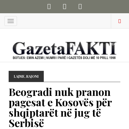
Menu
LAJME
,
RAJONI
Beogradi nuk pranon
pagesat e Kosovës për
shqiptarët në jug të
Serbisë