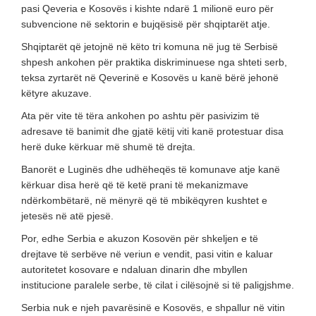
pasi Qeveria e Kosovës i kishte ndarë 1 milionë euro për
subvencione në sektorin e bujqësisë për shqiptarët atje.
Shqiptarët që jetojnë në këto tri komuna në jug të Serbisë
shpesh ankohen për praktika diskriminuese nga shteti serb,
teksa zyrtarët në Qeverinë e Kosovës u kanë bërë jehonë
këtyre akuzave.
Ata për vite të tëra ankohen po ashtu për pasivizim të
adresave të banimit dhe gjatë këtij viti kanë protestuar disa
herë duke kërkuar më shumë të drejta.
Banorët e Luginës dhe udhëheqës të komunave atje kanë
kërkuar disa herë që të ketë prani të mekanizmave
ndërkombëtarë, në mënyrë që të mbikëqyren kushtet e
jetesës në atë pjesë.
Por, edhe Serbia e akuzon Kosovën për shkeljen e të
drejtave të serbëve në veriun e vendit, pasi vitin e kaluar
autoritetet kosovare e ndaluan dinarin dhe mbyllen
institucione paralele serbe, të cilat i cilësojnë si të paligjshme.
Serbia nuk e njeh pavarësinë e Kosovës, e shpallur në vitin