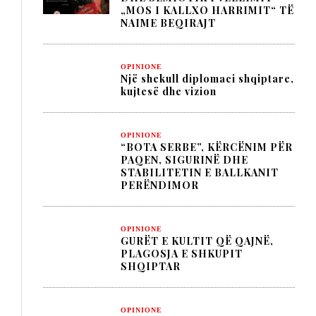
„MOS I KALLXO HARRIMIT“ TË
NAIME BEQIRAJT
OPINIONE
Një shekull diplomaci shqiptare,
kujtesë dhe vizion
OPINIONE
“BOTA SERBE”, KËRCËNIM PËR
PAQEN, SIGURINË DHE
STABILITETIN E BALLKANIT
PERËNDIMOR
OPINIONE
GURËT E KULTIT QË QAJNË,
PLAGOSJA E SHKUPIT
SHQIPTAR
OPINIONE