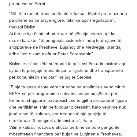
pranuese në Serbi.
“Në të tri rastet, transferi është refuzuar. Mjetet po refuzohen
pa dhënë asnjë arsye ligjore, teknike apo rregullatorë”,
theksoi Bislimi.
Ai tha se kjo është shndërruar në çështje serioze që ka
marrë karakter “të pengesës sistemike” ndaj të drejtave të
shqiptarëve në Preshevë, Bujanoc dhe Medvegjë, prandaj
edhe “sot e kam njoftuar Peter Sorensenin”.
Bislimi e cilësoi këtë si “model të qëllimshëm administrativ që
synon të pengojë mbështetjen e ligjshme dhe transparente
për komunitetin shqiptar” në jug të Serbisë.
“E njëjta qasje është vërejtur edhe në anulimin e vendimit të
KKSH-së për programin e subvencioneve bujqësore për
fermerët shqiptarë, pavarësisht se të gjitha procedurat ligjore
dhe verifikimet ishin përfunduar plotësisht. Këto veprime nuk
janë raste të izoluara, por tregues të një qasjeje të
strukturuar të pengimit administrativ”, tha ai.
Vitin e kaluar, Kosova e akuzoi Serbinë se po e pengonte
mbështetjen financiare për bujqit në Luginën e Preshevës,