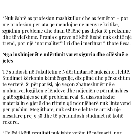
“Nuk është as profesion mashkullor dhe as femëror – por
një profesion për ata që mendojnë në mënyrë kritike,
zgjidhin probleme dhe duan të lënë pas diçka të prekshme
dhe të vlefshme. Prania e grave në këtë fushë nuk është një
trend, por një “normalitet” i ri dhe i merituar” thotë Besa.
Nga inxhinjerët e ndërtimit varet siguria dhe cilësinë e
jetës
Тë studiosh në Fakultetin e Ndërtimtarisë nuk ishte i lehtë.
Studimet kërkonin këmbëngulje, disiplinë dhe përkushtim
të vërtetë. Si përparësi, ajo veçon zbatueshmërinë e
njohurive, logjikën e lëndëve dhe ndjenjën e përmbushjes
gjatë zgjidhjes së një problemi real. Si disavantazhe:
materialin e gjerë dhe ritmin që ndonjëherë nuk linte vend
për pushim. Megjithatë, nuk është e lehtë të arrish një
mesatare prej 9.58 dhe të përfundosh studimet në kohë
rekord.
“Çelësi i këtij rezultati nuk ishte vetëm të mësuarit, por