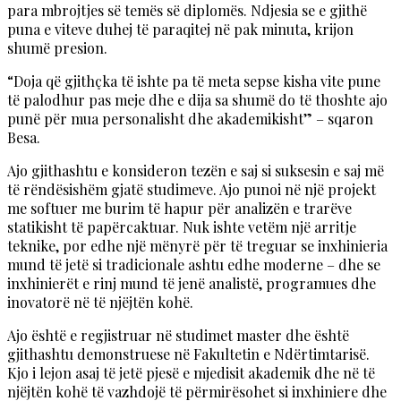
para mbrojtjes së temës së diplomës. Ndjesia se e gjithë
puna e viteve duhej të paraqitej në pak minuta, krijon
shumë presion.
“Doja që gjithçka të ishte pa të meta sepse kisha vite pune
të palodhur pas meje dhe e dija sa shumë do të thoshte ajo
punë për mua personalisht dhe akademikisht” – sqaron
Besa.
Ajo gjithashtu e konsideron tezën e saj si suksesin e saj më
të rëndësishëm gjatë studimeve. Ajo punoi në një projekt
me softuer me burim të hapur për analizën e trarëve
statikisht të papërcaktuar. Nuk ishte vetëm një arritje
teknike, por edhe një mënyrë për të treguar se inxhinieria
mund të jetë si tradicionale ashtu edhe moderne – dhe se
inxhinierët e rinj mund të jenë analistë, programues dhe
inovatorë në të njëjtën kohë.
Ajo është e regjistruar në studimet master dhe është
gjithashtu demonstruese në Fakultetin e Ndërtimtarisë.
Kjo i lejon asaj të jetë pjesë e mjedisit akademik dhe në të
njëjtën kohë të vazhdojë të përmirësohet si inxhiniere dhe