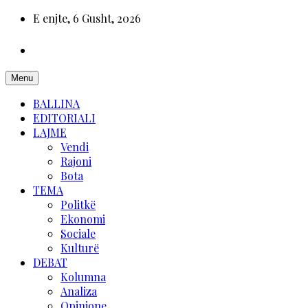
E enjte, 6 Gusht, 2026
Menu
BALLINA
EDITORIALI
LAJME
Vendi
Rajoni
Bota
TEMA
Politkë
Ekonomi
Sociale
Kulturë
DEBAT
Kolumna
Analiza
Opinione