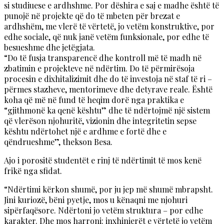
si studiuese e ardhshme. Por dëshira e saj e madhe është të
punojë në projekte që do të mbeten për brezat e
ardhshëm, me vlerë të vërtetë, jo vetëm konstruktive, por
edhe sociale, që nuk janë vetëm funksionale, por edhe të
besueshme dhe jetëgjata.
“Do të fusja transparencë dhe kontroll më të madh në
zbatimin e projekteve në ndërtim. Do të përmirësoja
procesin e dixhitalizimit dhe do të investoja në staf të ri –
përmes stazheve, mentorimeve dhe detyrave reale. Është
koha që më në fund të heqim dorë nga praktika e
“gjithmonë ka qenë kështu” dhe të ndërtojmë një sistem
që vlerëson njohuritë, vizionin dhe integritetin sepse
kështu ndërtohet një e ardhme e fortë dhe e
qëndrueshme”, thekson Besa.
Ajo i porositë studentët e rinj të ndërtimit të mos kenë
frikë nga sfidat.
“Ndërtimi kërkon shumë, por ju jep më shumë mbrapsht.
Jini kuriozë, bëni pyetje, mos u kënaqni me njohuri
sipërfaqësore. Ndërtoni jo vetëm struktura – por edhe
karakter. Dhe mos harroni: inxhinierët e vërtetë jo vetëm