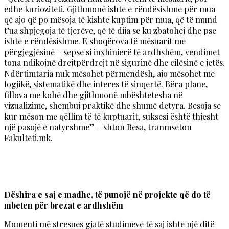
edhe kurioziteti. Gjithmonë ishte e rëndësishme për mua
që ajo që po mësoja të kishte kuptim për mua, që të mund
t’ua shpjegoja të tjerëve, që të dija se ku zbatohej dhe pse
ishte e rëndësishme. E shoqërova të mësuarit me
përgjegjësinë – sepse si inxhinierë të ardhshëm, vendimet
tona ndikojnë drejtpërdrejt në sigurinë dhe cilësinë e jetës.
Ndërtimtaria nuk mësohet përmendësh, ajo mësohet me
logjikë, sistematikë dhe interes të sinqertë. Bëra plane,
fillova me kohë dhe gjithmonë mbështetesha në
vizualizime, shembuj praktikë dhe shumë detyra. Besoja se
kur mëson me qëllim të të kuptuarit, suksesi është thjesht
një pasojë e natyrshme” – shton Besa, tranmseton
Fakulteti.mk.
Dëshira e saj e madhe, të punojë në projekte që do të
mbeten për brezat e ardhshëm
Momenti më stresues gjatë studimeve të saj ishte një ditë