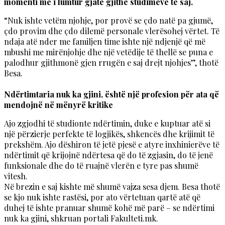
momenti më i lumtur gjatë gjithë studimeve të saj.
“Nuk ishte vetëm njohje, por provë se çdo natë pa gjumë,
çdo provim dhe çdo dilemë personale vlerësohej vërtet. Të
ndaja atë nder me familjen time ishte një ndjenjë që më
mbushi me mirënjohje dhe një vetëdije të thellë se puna e
palodhur gjithmonë gjen rrugën e saj drejt njohjes”, thotë
Besa.
Ndërtimtaria nuk ka gjini, është një profesion për ata që
mendojnë në mënyrë kritike
Ajo zgjodhi të studionte ndërtimin, duke e kuptuar atë si
një përzierje perfekte të logjikës, shkencës dhe krijimit të
prekshëm. Ajo dëshiron të jetë pjesë e atyre inxhinierëve të
ndërtimit që krijojnë ndërtesa që do të zgjasin, do të jenë
funksionale dhe do të ruajnë vlerën e tyre pas shumë
vitesh.
Në brezin e saj kishte më shumë vajza sesa djem. Besa thotë
se kjo nuk ishte rastësi, por ato vërtetuan qartë atë që
duhej të ishte pranuar shumë kohë më parë – se ndërtimi
nuk ka gjini, shkruan portali Fakulteti.mk.