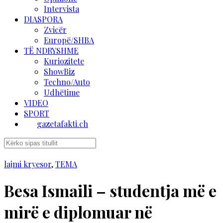
Intervista
DIASPORA
Zvicër
Europë/SHBA
TË NDRYSHME
Kuriozitete
ShowBiz
Techno/Auto
Udhëtime
VIDEO
SPORT
gazetafakti.ch
lajmi kryesor
,
TEMA
Besa Ismaili – studentja më e
mirë e diplomuar në