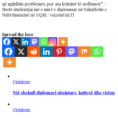
që zgjidhin problemet, por ata krijojnë të ardhmen” –
thotë studentjai më e mirë e diplomuar në Fakultetin e
Ndërtimtarisë në UQM.
/ GazetaFAKTI
Spread the love
Opinione
Një shekull diplomaci shqiptare, kujtesë dhe vizion
Opinione