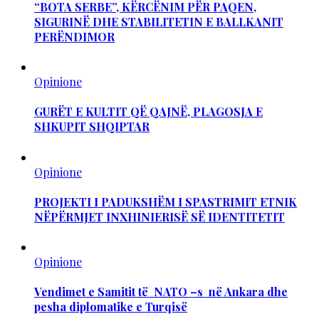
“BOTA SERBE”, KËRCËNIM PËR PAQEN,
SIGURINË DHE STABILITETIN E BALLKANIT
PERËNDIMOR
Opinione
GURËT E KULTIT QË QAJNË, PLAGOSJA E
SHKUPIT SHQIPTAR
Opinione
PROJEKTI I PADUKSHËM I SPASTRIMIT ETNIK
NËPËRMJET INXHINIERISË SË IDENTITETIT
Opinione
Vendimet e Samitit të NATO –s në Ankara dhe
pesha diplomatike e Turqisë