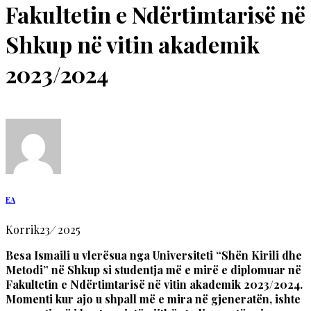
Fakultetin e Ndërtimtarisë në
Shkup në vitin akademik
2023/2024
EA
Korrik
23
/
2025
Besa Ismaili u vlerësua nga Universiteti “Shën Kirili dhe
Metodi” në Shkup si studentja më e mirë e diplomuar në
Fakultetin e Ndërtimtarisë në vitin akademik 2023/2024.
Momenti kur ajo u shpall më e mira në gjeneratën, ishte