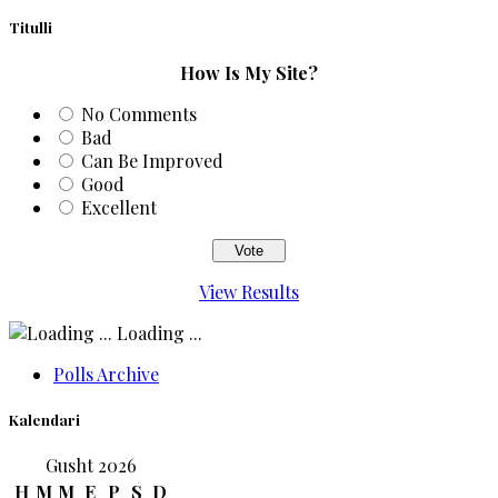
Titulli
How Is My Site?
No Comments
Bad
Can Be Improved
Good
Excellent
View Results
Loading ...
Polls Archive
Kalendari
Gusht 2026
H
M
M
E
P
S
D