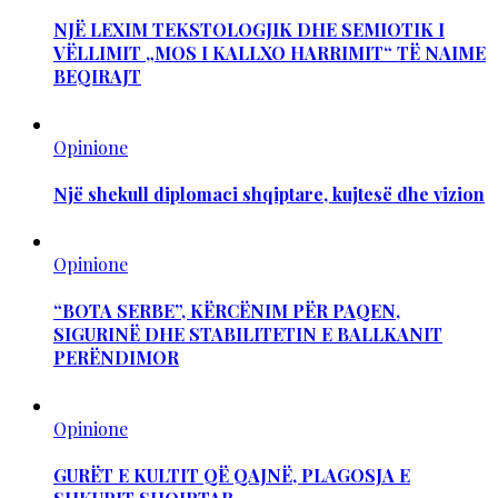
NJË LEXIM TEKSTOLOGJIK DHE SEMIOTIK I
VËLLIMIT „MOS I KALLXO HARRIMIT“ TË NAIME
BEQIRAJT
Opinione
Një shekull diplomaci shqiptare, kujtesë dhe vizion
Opinione
“BOTA SERBE”, KËRCËNIM PËR PAQEN,
SIGURINË DHE STABILITETIN E BALLKANIT
PERËNDIMOR
Opinione
GURËT E KULTIT QË QAJNË, PLAGOSJA E