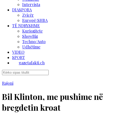
Intervista
DIASPORA
Zvicër
Europë/SHBA
TË NDRYSHME
Kuriozitete
ShowBiz
Techno/Auto
Udhëtime
VIDEO
SPORT
gazetafakti.ch
Rajoni
Bil Klinton, me pushime në
bregdetin kroat