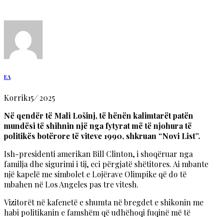
EA
Korrik
15
/
2025
Në qendër të Mali Lošinj, të hënën kalimtarët patën
mundësi të shihnin një nga fytyrat më të njohura të
politikës botërore të viteve 1990, shkruan “Novi List”.
Ish-presidenti amerikan Bill Clinton, i shoqëruar nga
familja dhe sigurimi i tij, eci përgjatë shëtitores. Ai mbante
një kapelë me simbolet e Lojërave Olimpike që do të
mbahen në Los Angeles pas tre vitesh.
Vizitorët në kafenetë e shumta në bregdet e shikonin me
habi politikanin e famshëm që udhëhoqi fuqinë më të