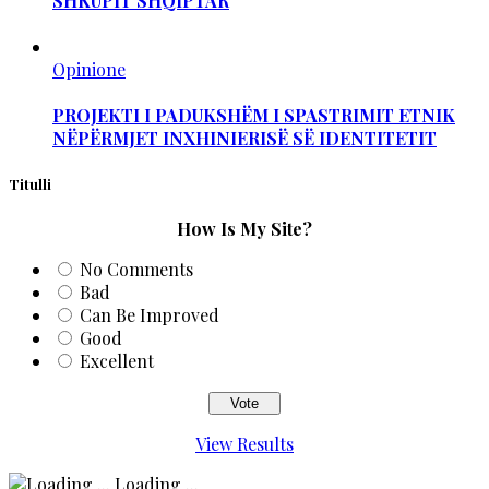
SHKUPIT SHQIPTAR
Opinione
PROJEKTI I PADUKSHËM I SPASTRIMIT ETNIK
NËPËRMJET INXHINIERISË SË IDENTITETIT
Titulli
How Is My Site?
No Comments
Bad
Can Be Improved
Good
Excellent
View Results
Loading ...