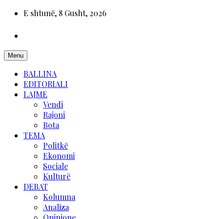
E shtunë, 8 Gusht, 2026
Menu
BALLINA
EDITORIALI
LAJME
Vendi
Rajoni
Bota
TEMA
Politkë
Ekonomi
Sociale
Kulturë
DEBAT
Kolumna
Analiza
Opinione