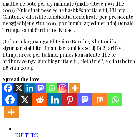
madhe në botë për dy mandate (midis viteve 1993 dhe
2001). Nuk dihet nëse edhe bashkëshortja e tij, Hillary
Clinton, e cila ishte kandidatja demokrate për presidente
në zgjedhjet e vitit 2016, por humbi zgjedhjet ndaj Donald
Trump, ka mbërritur në Kroaci.
Që kur u largua nga Shtëpia e Bardhë, Klinton i ka
siguruar stabilitet financiar familjes së tij falë tarifave
fitimprurëse për fjalime, punës konsulente dhe të
ardhurave nga autobiografia e tij, “Jeta ime”, e cila u botua
në vitin 2004.
Spread the love
KULTURË