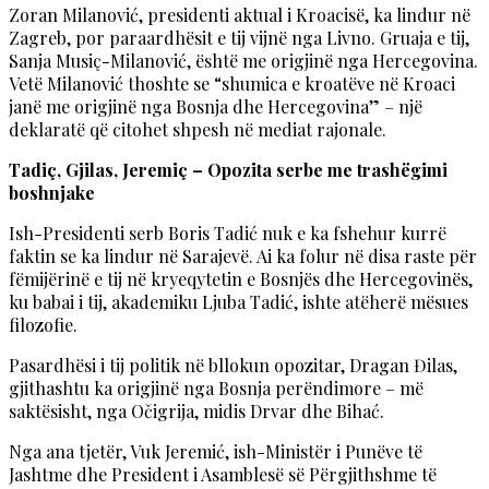
Zoran Milanović, presidenti aktual i Kroacisë, ka lindur në
Zagreb, por paraardhësit e tij vijnë nga Livno. Gruaja e tij,
Sanja Musiç-Milanović, është me origjinë nga Hercegovina.
Vetë Milanović thoshte se “shumica e kroatëve në Kroaci
janë me origjinë nga Bosnja dhe Hercegovina” – një
deklaratë që citohet shpesh në mediat rajonale.
Tadiç, Gjilas, Jeremiç – Opozita serbe me trashëgimi
boshnjake
Ish-Presidenti serb Boris Tadić nuk e ka fshehur kurrë
faktin se ka lindur në Sarajevë. Ai ka folur në disa raste për
fëmijërinë e tij në kryeqytetin e Bosnjës dhe Hercegovinës,
ku babai i tij, akademiku Ljuba Tadić, ishte atëherë mësues
filozofie.
Pasardhësi i tij politik në bllokun opozitar, Dragan Đilas,
gjithashtu ka origjinë nga Bosnja perëndimore – më
saktësisht, nga Očigrija, midis Drvar dhe Bihać.
Nga ana tjetër, Vuk Jeremić, ish-Ministër i Punëve të
Jashtme dhe President i Asamblesë së Përgjithshme të