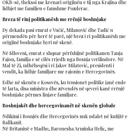
OKB-së, theksoi me krenari origjinën e tij nga Krajina dhe
lidhjet me familjen e famshme Pozderac.
Breza të rinj politikanësh me rrënjë boshnjake
Dy dekada pasi emrat e Vučić, Milanović dhe Tadić u
përmendën për herë të parë, një brez i ri politikanësh me
origjinë boshnjake hyri në skenë.
Në Slloveni, emrat e shquar përfshijnë politikanen Tanja
Fajon, familja e së cilës rrjedh nga Bosnja verilindore. Në
Mal të Zi, udhëheqësi i ri Jakov Milatović, presidenti i
vendit, ka lidhje familjare me rajonin e Hercegovinës.
Edhe në skenën e Kosovës, ku tensionet politike janë ende
të larta, disa ministra dhe zëvendës në qeveri kanë rrënjë
boshnjake përmes linjave familjare.
Boshnjakët dhe hercegovinanët në skenën globale
Ndikimi i Bosnjës dhe Hercegovinës nuk ndalet në kufijtë e
Ballkanit.
Në Britaninë e Madhe, Baronesha Arminka Heliç, me