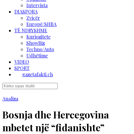
Intervista
DIASPORA
Zvicër
Europë/SHBA
TË NDRYSHME
Kuriozitete
ShowBiz
Techno/Auto
Udhëtime
VIDEO
SPORT
gazetafakti.ch
Analiza
Bosnja dhe Hercegovina
mbetet një “fidanishte”