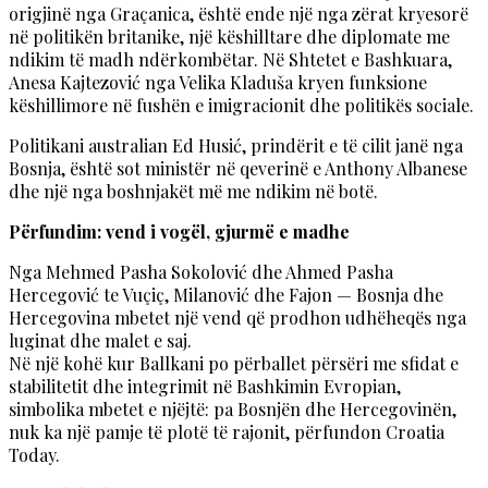
origjinë nga Graçanica, është ende një nga zërat kryesorë
në politikën britanike, një këshilltare dhe diplomate me
ndikim të madh ndërkombëtar. Në Shtetet e Bashkuara,
Anesa Kajtezović nga Velika Kladuša kryen funksione
këshillimore në fushën e imigracionit dhe politikës sociale.
Politikani australian Ed Husić, prindërit e të cilit janë nga
Bosnja, është sot ministër në qeverinë e Anthony Albanese
dhe një nga boshnjakët më me ndikim në botë.
Përfundim: vend i vogël, gjurmë e madhe
Nga Mehmed Pasha Sokolović dhe Ahmed Pasha
Hercegović te Vuçiç, Milanović dhe Fajon — Bosnja dhe
Hercegovina mbetet një vend që prodhon udhëheqës nga
luginat dhe malet e saj.
Në një kohë kur Ballkani po përballet përsëri me sfidat e
stabilitetit dhe integrimit në Bashkimin Evropian,
simbolika mbetet e njëjtë: pa Bosnjën dhe Hercegovinën,
nuk ka një pamje të plotë të rajonit, përfundon Croatia
Today.