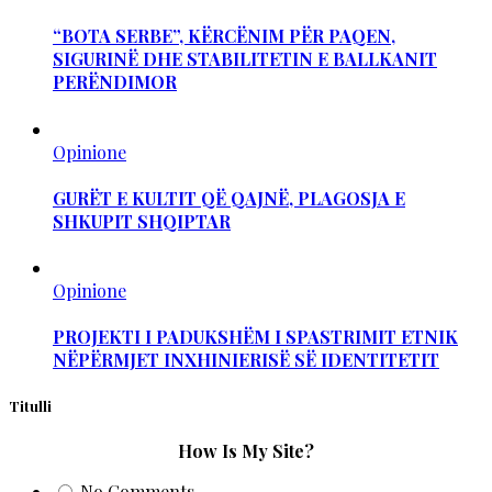
“BOTA SERBE”, KËRCËNIM PËR PAQEN,
SIGURINË DHE STABILITETIN E BALLKANIT
PERËNDIMOR
Opinione
GURËT E KULTIT QË QAJNË, PLAGOSJA E
SHKUPIT SHQIPTAR
Opinione
PROJEKTI I PADUKSHËM I SPASTRIMIT ETNIK
NËPËRMJET INXHINIERISË SË IDENTITETIT
Titulli
How Is My Site?
No Comments