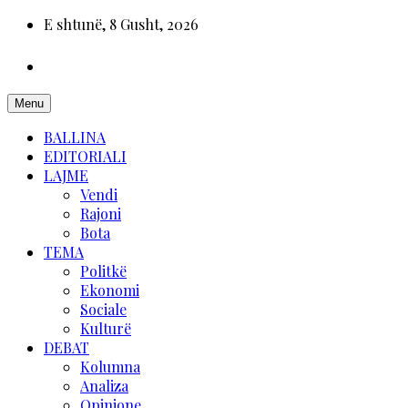
E shtunë, 8 Gusht, 2026
Menu
BALLINA
EDITORIALI
LAJME
Vendi
Rajoni
Bota
TEMA
Politkë
Ekonomi
Sociale
Kulturë
DEBAT
Kolumna
Analiza
Opinione