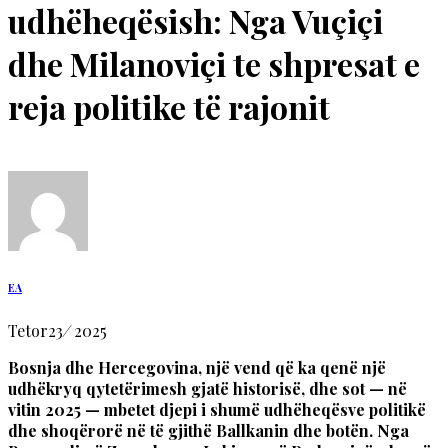
udhëheqësish: Nga Vuçiçi
dhe Milanoviçi te shpresat e
reja politike të rajonit
EA
Tetor
23
/
2025
Bosnja dhe Hercegovina, një vend që ka qenë një
udhëkryq qytetërimesh gjatë historisë, dhe sot — në
vitin 2025 — mbetet djepi i shumë udhëheqësve politikë
dhe shoqërorë në të gjithë Ballkanin dhe botën. Nga