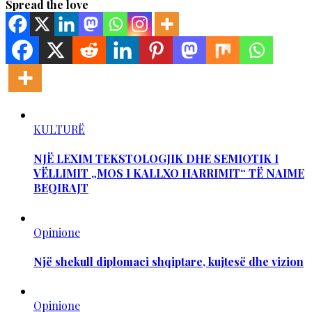
Spread the love
KULTURË
NJË LEXIM TEKSTOLOGJIK DHE SEMIOTIK I
VËLLIMIT „MOS I KALLXO HARRIMIT“ TË NAIME
BEQIRAJT
Opinione
Një shekull diplomaci shqiptare, kujtesë dhe vizion
Opinione