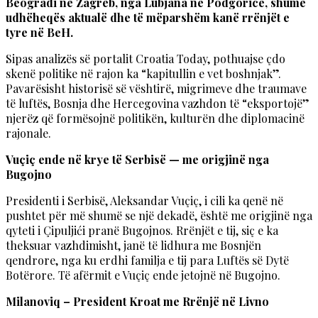
Beogradi në Zagreb, nga Lubjana në Podgoricë, shumë
udhëheqës aktualë dhe të mëparshëm kanë rrënjët e
tyre në BeH.
Sipas analizës së portalit Croatia Today, pothuajse çdo
skenë politike në rajon ka “kapitullin e vet boshnjak”.
Pavarësisht historisë së vështirë, migrimeve dhe traumave
të luftës, Bosnja dhe Hercegovina vazhdon të “eksportojë”
njerëz që formësojnë politikën, kulturën dhe diplomacinë
rajonale.
Vuçiç ende në krye të Serbisë — me origjinë nga
Bugojno
Presidenti i Serbisë, Aleksandar Vuçiç, i cili ka qenë në
pushtet për më shumë se një dekadë, është me origjinë nga
qyteti i Çipuljići pranë Bugojnos. Rrënjët e tij, siç e ka
theksuar vazhdimisht, janë të lidhura me Bosnjën
qendrore, nga ku erdhi familja e tij para Luftës së Dytë
Botërore. Të afërmit e Vuçiç ende jetojnë në Bugojno.
Milanoviq – President Kroat me Rrënjë në Livno