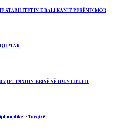
DHE STABILITETIN E BALLKANIT PERËNDIMOR
SHQIPTAR
RMJET INXHINIERISË SË IDENTITETIT
iplomatike e Turqisë