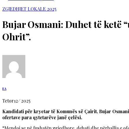
ZGJEDHJET LOKALE 2025
Bujar Osmani: Duhet të ketë 
Ohrit”.
EA
Tetor
12
/
2025
Kandidati për kryetar të Komunës së Çairit, Bujar Osmani, 
ofertave para qytetarëve janë çelësi.
“Mendoj se në fushatën zgjedhore, debati dhe përballja e ofe