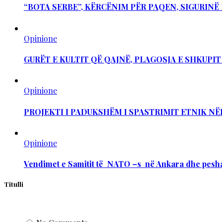
“BOTA SERBE”, KËRCËNIM PËR PAQEN, SIGURIN
Opinione
GURËT E KULTIT QË QAJNË, PLAGOSJA E SHKUPI
Opinione
PROJEKTI I PADUKSHËM I SPASTRIMIT ETNIK NË
Opinione
Vendimet e Samitit të NATO –s në Ankara dhe pesha
Titulli