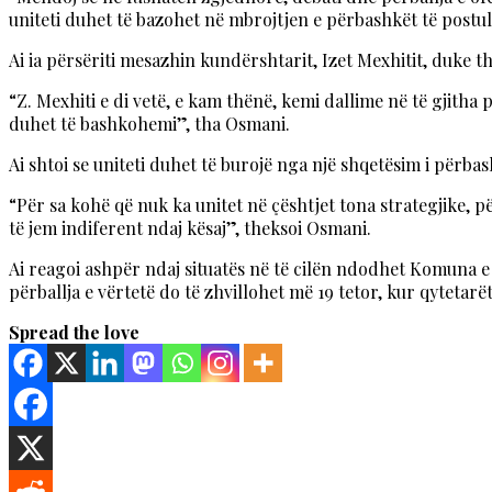
uniteti duhet të bazohet në mbrojtjen e përbashkët të post
Ai ia përsëriti mesazhin kundërshtarit, Izet Mexhitit, duke t
“Z. Mexhiti e di vetë, e kam thënë, kemi dallime në të gjitha
duhet të bashkohemi”, tha Osmani.
Ai shtoi se uniteti duhet të burojë nga një shqetësim i përbas
“Për sa kohë që nuk ka unitet në çështjet tona strategjike
të jem indiferent ndaj kësaj”, theksoi Osmani.
Ai reagoi ashpër ndaj situatës në të cilën ndodhet Komuna e Ça
përballja e vërtetë do të zhvillohet më 19 tetor, kur qytetarët
Spread the love