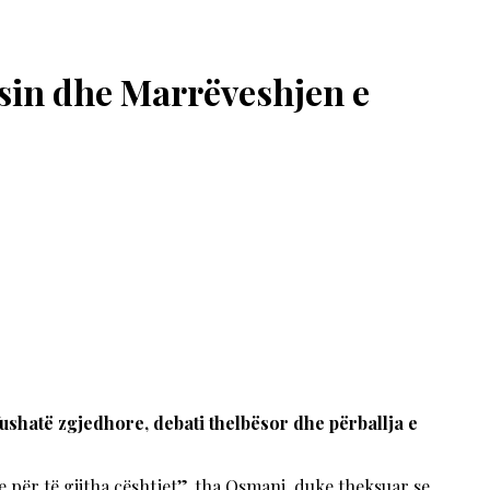
esin dhe Marrëveshjen e
fushatë zgjedhore, debati thelbësor dhe përballja e
 për të gjitha çështjet”, tha Osmani, duke theksuar se