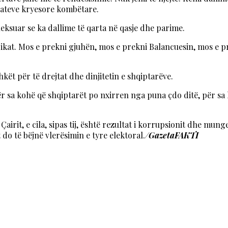
ulateve kryesore kombëtare.
heksuar se ka dallime të qarta në qasje dhe parime.
 pikat. Mos e prekni gjuhën, mos e prekni Balancuesin, mos e p
hkët për të drejtat dhe dinjitetin e shqiptarëve.
, për sa kohë që shqiptarët po nxirren nga puna çdo ditë, për
irit, e cila, sipas tij, është rezultat i korrupsionit dhe munge
 do të bëjnë vlerësimin e tyre elektoral.
/GazetaFAKTI