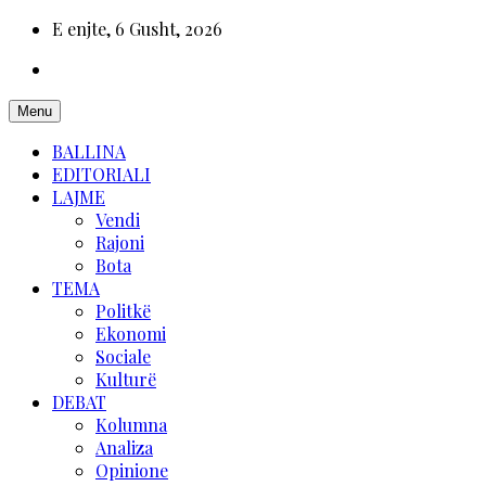
E enjte, 6 Gusht, 2026
Menu
BALLINA
EDITORIALI
LAJME
Vendi
Rajoni
Bota
TEMA
Politkë
Ekonomi
Sociale
Kulturë
DEBAT
Kolumna
Analiza
Opinione