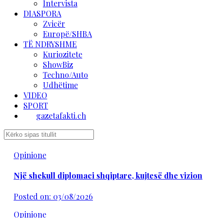
Intervista
DIASPORA
Zvicër
Europë/SHBA
TË NDRYSHME
Kuriozitete
ShowBiz
Techno/Auto
Udhëtime
VIDEO
SPORT
gazetafakti.ch
Opinione
Një shekull diplomaci shqiptare, kujtesë dhe vizion
Posted on: 03/08/2026
Opinione