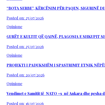
“BOTA SERBE”, KËRCËNIM PËR PAQEN, SIGURINË 
Posted on: 25/07/2026
Opinione
GURËT E KULTIT QË QAJNË, PLAGOSJA E SHKUPIT 
Posted on: 25/07/2026
Opinione
PROJEKTI I PADUKSHËM I SPASTRIMIT ETNIK NËPË
Posted on: 20/07/2026
Opinione
Vendimet e Samitit të NATO –s në Ankara dhe pesha d
Posted on: 16/07/2026