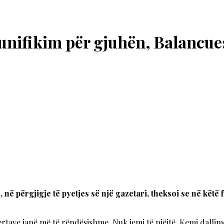
“unifikim për gjuhën, Balancu
në përgjigje të pyetjes së një gazetari, theksoi se në këtë 
rtave janë më të rëndësishme. Nuk jemi të njëjtë. Kemi dallime