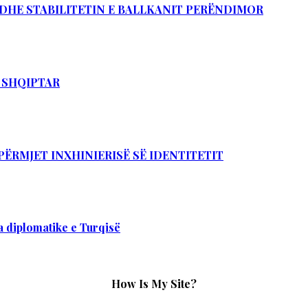
Ë DHE STABILITETIN E BALLKANIT PERËNDIMOR
T SHQIPTAR
PËRMJET INXHINIERISË SË IDENTITETIT
 diplomatike e Turqisë
How Is My Site?