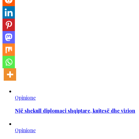
Opinione
Një shekull diplomaci shqiptare, kujtesë dhe vizion
Opinione