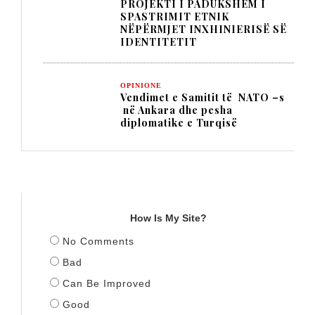
PROJEKTI I PADUKSHËM I
SPASTRIMIT ETNIK
NËPËRMJET INXHINIERISË SË
IDENTITETIT
OPINIONE
Vendimet e Samitit të NATO –s
në Ankara dhe pesha
diplomatike e Turqisë
TITULLI
How Is My Site?
No Comments
Bad
Can Be Improved
Good