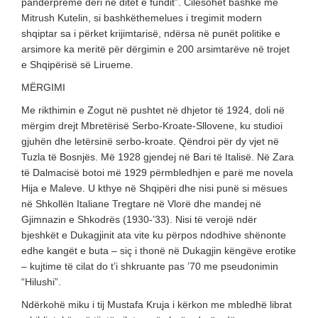
pandërpreme deri në ditët e fundit”. Cilësohet bashkë me
Mitrush Kutelin, si bashkëthemelues i tregimit modern
shqiptar sa i përket krijimtarisë, ndërsa në punët politike e
arsimore ka meritë për dërgimin e 200 arsimtarëve në trojet
e Shqipërisë së Lirueme.
MËRGIMI
Me rikthimin e Zogut në pushtet në dhjetor të 1924, doli në
mërgim drejt Mbretërisë Serbo-Kroate-Sllovene, ku studioi
gjuhën dhe letërsinë serbo-kroate. Qëndroi për dy vjet në
Tuzla të Bosnjës. Më 1928 gjendej në Bari të Italisë. Në Zara
të Dalmacisë botoi më 1929 përmbledhjen e parë me novela
Hija e Maleve. U kthye në Shqipëri dhe nisi punë si mësues
në Shkollën Italiane Tregtare në Vlorë dhe mandej në
Gjimnazin e Shkodrës (1930-’33). Nisi të verojë ndër
bjeshkët e Dukagjinit ata vite ku përpos ndodhive shënonte
edhe kangët e buta – siç i thonë në Dukagjin këngëve erotike
– kujtime të cilat do t’i shkruante pas ’70 me pseudonimin
“Hilushi”.
Ndërkohë miku i tij Mustafa Kruja i kërkon me mbledhë librat