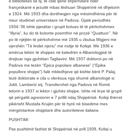
e bibliotekës së tij, të cilat qenë shpërndarë ndër
françeskanë e jezuitë mbas lëshuan Shqipërinë në dhjetorin
e 1924. Më 1933 dha dorëheqjen nga mësimdhënia për të
nisur studimet universitare në Padova. Gjatë periudhës
1934-’36 ishte pjesëtar i grupit botues të të përkohshmes
“Illyria”, ku do të botonte poemthin në prozë “Quattuor”. Në
po të njëjtën të përkohshme më 1935 u zbulua Migjeni me
vjershën “Të lindet njeriu” me nxitje të Koliqit. Më 1936 e
emërua lektor të shqipes në katedrën e Albanologjisë të
drejtuar nga gjuhëtari Tagliavini. Më 1937 doktoroi po në
Padova me tezën “Epica popolare albanese” (“Epika
popullore shqipe”) falë mbledhjeve që kishte bërë P. Palaj,
tezë doktorate e cila u vlerësua nga shumë albanologë si
Jokli, Lambertz etj. Transferohet nga Padova në Romë
tetorin e 1937 si lektor i gjuhës shqipe. Ishte në krye të grupit
që përgatiti agresionin e 7 prillit ndaj Shqipërisë. Koliqi thërret
pikërisht Mustafa Krujën për të hyrë në bisedime mes
mërgimtarëve shqiptarë dhe autoriteteve italiane.
PUSHTIMI
Pas pushtimit fashist të Shqipërisë në prill 1939, Koliqi u