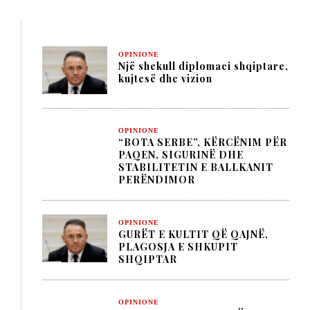
OPINIONE
Një shekull diplomaci shqiptare,
kujtesë dhe vizion
OPINIONE
“BOTA SERBE”, KËRCËNIM PËR
PAQEN, SIGURINË DHE
STABILITETIN E BALLKANIT
PERËNDIMOR
OPINIONE
GURËT E KULTIT QË QAJNË,
PLAGOSJA E SHKUPIT
SHQIPTAR
OPINIONE