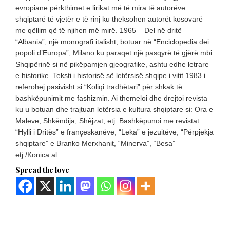
evropiane përkthimet e lirikat më të mira të autorëve
shqiptarë të vjetër e të rinj ku theksohen autorët kosovarë
me qëllim që të njihen më mirë. 1965 – Del në dritë
“Albania”, një monografi italisht, botuar në “Enciclopedia dei
popoli d’Europa”, Milano ku paraqet një pasqyrë të gjërë mbi
Shqipërinë si në pikëpamjen gjeografike, ashtu edhe letrare
e historike. Teksti i historisë së letërsisë shqipe i vitit 1983 i
referohej pasivisht si “Koliqi tradhëtari” për shkak të
bashkëpunimit me fashizmin. Ai themeloi dhe drejtoi revista
ku u botuan dhe trajtuan letërsia e kultura shqiptare si: Ora e
Maleve, Shkëndija, Shêjzat, etj. Bashkëpunoi me revistat
“Hylli i Dritës” e françeskanëve, “Leka” e jezuitëve, “Përpjekja
shqiptare” e Branko Merxhanit, “Minerva”, “Besa”
etj./Konica.al
Spread the love