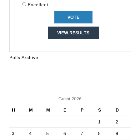
Excellent
VIEW RESULTS
Polls Archive
KALENDARI
Gusht 2026
H
M
M
E
P
S
D
1
2
3
4
5
6
7
8
9