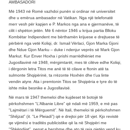
AMBASADORI
Më 1943 në Romë vazhdoi punën si ordinar në universitet
dhe u emërua ambasador në Vatikan. Nga një telefonatë
merr vesh për kapjen e P. Markos nga ana e gjermanëve, të
cilit i shpëton jetën. Më 6 nëntor 1946 u krijua partia Blloku
Kombëtar Indipendent me bërthamën krijuese e drejtuese të
përbërë nga vetë Koliqi, dr. Ismail Vërlaci, Gjon Marka Gjoni
dhe Ndue Gjon Marku – duke i ndenjur veprës së Mark Gjon
Markut. Kur Enver Hoxha i prishi marrëdhëniet me
Jugosllavinë në 1948, mërgimtarët, mes të cilëve edhe Koliqi,
i dërgonin letra Titos me anë të të cilave e ftonin atë ta
sulmonte Shqipërinë, ta rrëzonte Hoxhën dhe t’ua linte
vendin atyre. Ata i premtonin Titos se Shqipëria e tyre do të
ishte mike besnike e Jugosllavisë.
Në mars të 1947 themeloi dhe kujdeset të botojë të
përkohshmen “L’Albanie Libre” që ndali më 1959, e më pas
“Lajmëtari i të Mërguemit”. Në Itali, themeloi të përkohshmen
“Shêjzat” (it. “Le Pleiadi”) që e drejtoi për 18 vjet. Kjo revistë
qe vijimësi e traditës publicistike që la në Shqipëri me
“Shkëndijat”, penat e hershme dhe ato të reja gjetën vend ku