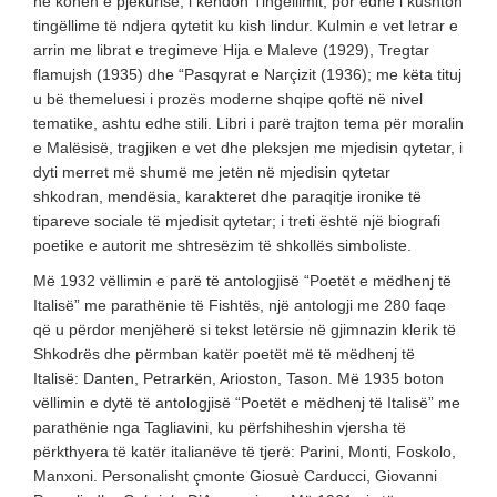
në kohën e pjekurisë, i këndon Tingëllimit, por edhe i kushton
tingëllime të ndjera qytetit ku kish lindur. Kulmin e vet letrar e
arrin me librat e tregimeve Hija e Maleve (1929), Tregtar
flamujsh (1935) dhe “Pasqyrat e Narçizit (1936); me këta tituj
u bë themeluesi i prozës moderne shqipe qoftë në nivel
tematike, ashtu edhe stili. Libri i parë trajton tema për moralin
e Malësisë, tragjiken e vet dhe pleksjen me mjedisin qytetar, i
dyti merret më shumë me jetën në mjedisin qytetar
shkodran, mendësia, karakteret dhe paraqitje ironike të
tipareve sociale të mjedisit qytetar; i treti është një biografi
poetike e autorit me shtresëzim të shkollës simboliste.
Më 1932 vëllimin e parë të antologjisë “Poetët e mëdhenj të
Italisë” me parathënie të Fishtës, një antologji me 280 faqe
që u përdor menjëherë si tekst letërsie në gjimnazin klerik të
Shkodrës dhe përmban katër poetët më të mëdhenj të
Italisë: Danten, Petrarkën, Arioston, Tason. Më 1935 boton
vëllimin e dytë të antologjisë “Poetët e mëdhenj të Italisë” me
parathënie nga Tagliavini, ku përfshiheshin vjersha të
përkthyera të katër italianëve të tjerë: Parini, Monti, Foskolo,
Manxoni. Personalisht çmonte Giosuè Carducci, Giovanni