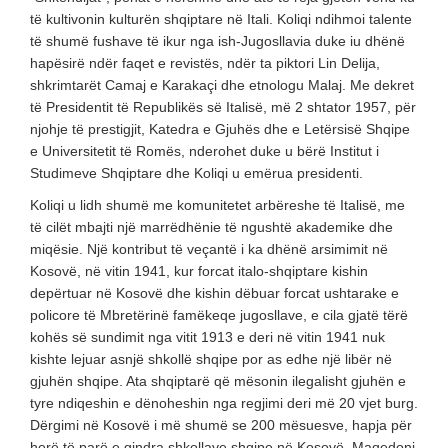
të kultivonin kulturën shqiptare në Itali. Koliqi ndihmoi talente
të shumë fushave të ikur nga ish-Jugosllavia duke iu dhënë
hapësirë ndër faqet e revistës, ndër ta piktori Lin Delija,
shkrimtarët Camaj e Karakaçi dhe etnologu Malaj. Me dekret
të Presidentit të Republikës së Italisë, më 2 shtator 1957, për
njohje të prestigjit, Katedra e Gjuhës dhe e Letërsisë Shqipe
e Universitetit të Romës, nderohet duke u bërë Institut i
Studimeve Shqiptare dhe Koliqi u emërua presidenti.
Koliqi u lidh shumë me komunitetet arbëreshe të Italisë, me
të cilët mbajti një marrëdhënie të ngushtë akademike dhe
miqësie. Një kontribut të veçantë i ka dhënë arsimimit në
Kosovë, në vitin 1941, kur forcat italo-shqiptare kishin
depërtuar në Kosovë dhe kishin dëbuar forcat ushtarake e
policore të Mbretërinë famëkeqe jugosllave, e cila gjatë tërë
kohës së sundimit nga vitit 1913 e deri në vitin 1941 nuk
kishte lejuar asnjë shkollë shqipe por as edhe një libër në
gjuhën shqipe. Ata shqiptarë që mësonin ilegalisht gjuhën e
tyre ndiqeshin e dënoheshin nga regjimi deri më 20 vjet burg.
Dërgimi në Kosovë i më shumë se 200 mësuesve, hapja për
herë të parë e qindra shkollave shqipe në Kosovë, Maqedoni