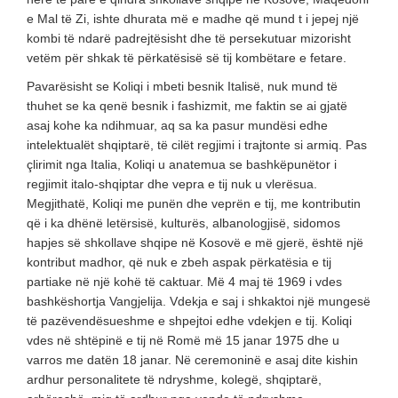
e Mal të Zi, ishte dhurata më e madhe që mund t i jepej një
kombi të ndarë padrejtësisht dhe të persekutuar mizorisht
vetëm për shkak të përkatësisë së tij kombëtare e fetare.
Pavarësisht se Koliqi i mbeti besnik Italisë, nuk mund të
thuhet se ka qenë besnik i fashizmit, me faktin se ai gjatë
asaj kohe ka ndihmuar, aq sa ka pasur mundësi edhe
intelektualët shqiptarë, të cilët regjimi i trajtonte si armiq. Pas
çlirimit nga Italia, Koliqi u anatemua se bashkëpunëtor i
regjimit italo-shqiptar dhe vepra e tij nuk u vlerësua.
Megjithatë, Koliqi me punën dhe veprën e tij, me kontributin
që i ka dhënë letërsisë, kulturës, albanologjisë, sidomos
hapjes së shkollave shqipe në Kosovë e më gjerë, është një
kontribut madhor, që nuk e zbeh aspak përkatësia e tij
partiake në një kohë të caktuar. Më 4 maj të 1969 i vdes
bashkëshortja Vangjelija. Vdekja e saj i shkaktoi një mungesë
të pazëvendësueshme e shpejtoi edhe vdekjen e tij. Koliqi
vdes në shtëpinë e tij në Romë më 15 janar 1975 dhe u
varros me datën 18 janar. Në ceremoninë e asaj dite kishin
ardhur personalitete të ndryshme, kolegë, shqiptarë,