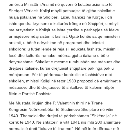
emërua Ministër i Arsimit në qeverinë kolaboracioniste të
Shefqet Vërlacit. Koliqi mbylli pothuajse të gjitha shkollat e
huaja joitaliane në Shqipëri. Liceu francez në Korçë, i cili
ishte qendra kryesore e kulturës frënge në Shqipëri, u mbyll
me arsyetimin e Koliqit se ishte çerdhe e përhapjes së ideve
armiqësore ndaj sistemit fashist. Gjatë kohës sa qe ministër i
arsimit, u bënë ndryshime në programet dhe tekstet
shkollore; u futën lëndë të reja si: edukata fashiste, mësimi i
fesë dhe kulturës romake, ndërsa gjuha italiane u bë e
detyrueshme. Shkollat e mesme u mbushën me mësues dhe
drejtues italianë, kurse drejtuesit shqiptarë pak nga pak u
mënjanuan. Për të përforcuar kontrollin e fashistëve mbi
shkollën, ministri Koliqi në tetor 1939 propozoi që emërimet e
mësuesve dhe të drejtuesve të shkollave të kalonin nëpër
filtrin e Partisë Fashiste.
Me Mustafa Krujën dhe P. Valentinin thirri në Tiranë
Kongresin Ndërkombëtar të Studimeve Shqiptare në vitin
1940. Themeloi dhe drejtoi të përkohshmen “Shkëndija” në
korrik të 1940. Në shtatorin e vitit 1941 nis mbi 200 arsimtarë
normalistë drejt “tokave të lirueme”. Në një letër dërguar më