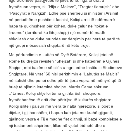
figuracioneve pasqyrues të jetës tonë, nga të cilat u
frymëzuan vepra, si: “Hija e Maleve”, “Tregtar flamujsh” dhe
“Pasqyrat e Narçizit”. Edhe pse shërbeu si ministër i Arsimit
në periudhën e pushtimit fashist, Koliqi arriti të ndërmarrë
hapa të guximshëm për kohën, duke çelur në “tokat e
lirueme” (territoret ku flitej shqip) një numër të madh
shkollash dhe duke mundësuar dërgimin për herë të parë të
një grupi mësuesish shqiptarë në këto troje.
Me përfundimin e Luftës së Dytë Botërore, Koliqi jetoi në
Romë ku drejtoi revistën “Shejzat” si dhe katedrën e Gjuhës
Shqipe, mbi bazën e së cilës u ngrit edhe Instituti i Studimeve
Shqiptare. Në vitet `60 nisi përkthimin e “Lahutës së Malcis”
në italisht dhe punoi edhe për të tjera vepra në mënyrë që të
huajt të njihnin letërsinë shqipe. Martin Cama shkruan:
..”Ernest Koliqi shtjelloi tema gjithfarësh shoqnore,
frymëdhanëse të artit dhe përtrijse të kulturës shqiptare.
Koliqi ishte i paisun me vlera të nalta njerëzore, si poet e
dijetar, i gjithanshëm, i hapun kah jeta me krahë gjiganti,
gjallnon; vepra e Tij e madhe flet gjithnji, si bazë komplekse e
nji testamenti shpirtnor, fillue në vjetet tridhetë dhe e