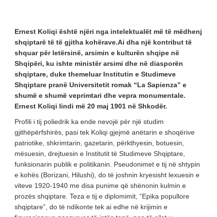
Ernest Koliqi është njëri nga intelektualët më të mëdhenj
shqiptarë të të gjitha kohërave.Ai dha një kontribut të
shquar për letërsinë, arsimin e kulturën shqipe në
Shqipëri, ku ishte ministër arsimi dhe në diasporën
shqiptare, duke themeluar Institutin e Studimeve
Shqiptare pranë Universitetit romak “La Sapienza” e
shumë e shumë veprimtari dhe vepra monumentale.
Ernest Koliqi lindi më 20 maj 1901 në Shkodër.
Profili i tij poliedrik ka ende nevojë për një studim
gjithëpërfshirës, pasi tek Koliqi gjejmë anëtarin e shoqërive
patriotike, shkrimtarin, gazetarin, përkthyesin, botuesin,
mësuesin, drejtuesin e Institutit të Studimeve Shqiptare,
funksionarin publik e politikanin. Pseudonimet e tij në shtypin
e kohës (Borizani, Hilushi), do të joshnin kryesisht lexuesin e
viteve 1920-1940 me disa punime që shënonin kulmin e
prozës shqiptare. Teza e tij e diplomimit, “Epika popullore
shqiptare”, do të ndikonte tek ai edhe në krijimin e