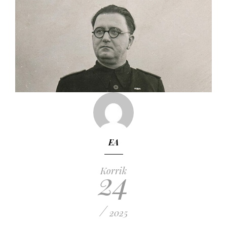
EA
24
Korrik
/
2025