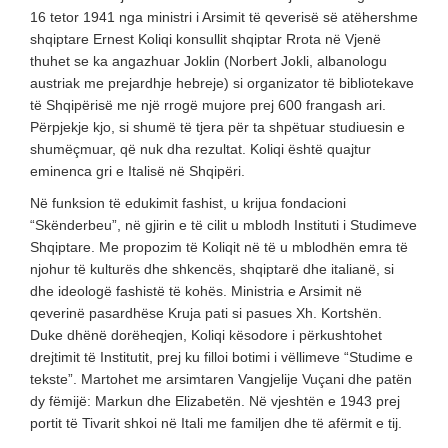
16 tetor 1941 nga ministri i Arsimit të qeverisë së atëhershme
shqiptare Ernest Koliqi konsullit shqiptar Rrota në Vjenë
thuhet se ka angazhuar Joklin (Norbert Jokli, albanologu
austriak me prejardhje hebreje) si organizator të bibliotekave
të Shqipërisë me një rrogë mujore prej 600 frangash ari.
Përpjekje kjo, si shumë të tjera për ta shpëtuar studiuesin e
shumëçmuar, që nuk dha rezultat. Koliqi është quajtur
eminenca gri e Italisë në Shqipëri.
Në funksion të edukimit fashist, u krijua fondacioni
“Skënderbeu”, në gjirin e të cilit u mblodh Instituti i Studimeve
Shqiptare. Me propozim të Koliqit në të u mblodhën emra të
njohur të kulturës dhe shkencës, shqiptarë dhe italianë, si
dhe ideologë fashistë të kohës. Ministria e Arsimit në
qeverinë pasardhëse Kruja pati si pasues Xh. Kortshën.
Duke dhënë dorëheqjen, Koliqi kësodore i përkushtohet
drejtimit të Institutit, prej ku filloi botimi i vëllimeve “Studime e
tekste”. Martohet me arsimtaren Vangjelije Vuçani dhe patën
dy fëmijë: Markun dhe Elizabetën. Në vjeshtën e 1943 prej
portit të Tivarit shkoi në Itali me familjen dhe të afërmit e tij.