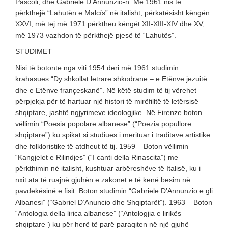
Pascoli, dhe Gabriele D’Annunzio-n. Më 1961 nis të
përkthejë “Lahutën e Malcís” në italisht, përkatësisht këngën
XXVI, më tej më 1971 përktheu këngët XII-XIII-XIV dhe XV;
më 1973 vazhdon të përkthejë pjesë të “Lahutës”.
STUDIMET
Nisi të botonte nga viti 1954 deri më 1961 studimin
krahasues “Dy shkollat letrare shkodrane – e Etënve jezuitë
dhe e Etënve françeskanë”. Në këtë studim të tij vërehet
përpjekja për të hartuar një histori të mirëfilltë të letërsisë
shqiptare, jashtë ngjyrimeve ideologjike. Në Firenze boton
vëllimin “Poesia popolare albanese” (“Poezia popullore
shqiptare”) ku spikat si studiues i merituar i traditave artistike
dhe folkloristike të atdheut të tij. 1959 – Boton vëllimin
“Kangjelet e Rilindjes” (“I canti della Rinascita”) me
përkthimin në italisht, kushtuar arbëreshëve të Italisë, ku i
nxit ata të ruajnë gjuhën e zakonet e të kenë besim në
pavdekësinë e fisit. Boton studimin “Gabriele D’Annunzio e gli
Albanesi” (“Gabriel D’Anuncio dhe Shqiptarët”). 1963 – Boton
“Antologia della lirica albanese” (“Antologjia e lirikës
shqiptare”) ku për herë të parë paraqiten në një gjuhë