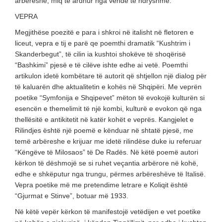
arbëreshë, miq të ardhur nga vende të ndryshme.
VEPRA
Megjithëse poezitë e para i shkroi në italisht në fletoren e
liceut, vepra e tij e parë qe poemthi dramatik “Kushtrim i
Skanderbegut”, të cilin ia kushtoi shokëve të shoqërisë
“Bashkimi” pjesë e të cilëve ishte edhe ai vetë. Poemthi
artikulon idetë kombëtare të autorit që shtjellon një dialog për
të kaluarën dhe aktualitetin e kohës në Shqipëri. Me veprën
poetike “Symfonija e Shqipevet” mëton të evokojë kulturën si
esencën e themelimit të një kombi, kulturë e evokon që nga
thellësitë e antikitetit në katër kohët e veprës. Kangjelet e
Rilindjes është një poemë e kënduar në shtatë pjesë, me
temë arbëreshe e krijuar me idetë rilindëse duke iu referuar
“Këngëve të Milosaos” të De Radës. Në këtë poemë autori
kërkon të dëshmojë se si ruhet veçantia arbërore në kohë,
edhe e shkëputur nga trungu, përmes arbëreshëve të Italisë.
Vepra poetike më me pretendime letrare e Koliqit është
“Gjurmat e Stinve”, botuar më 1933.
Në këtë vepër kërkon të manifestojë vetëdijen e vet poetike