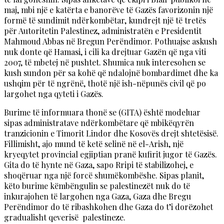
maj, mbi një e katërta e banorëve të Gazës favorizonin një
formë të sundimit ndërkombëtar, kundrejt një të tretës
për Autoritetin Palestinez, administratën e Presidentit
Mahmoud Abbas në Bregun Perëndimor. Pothuajse askush
nuk donte që Hamasi, i cili ka drejtuar Gazën që nga viti
2007, të mbetej në pushtet. Shumica nuk interesohen se
kush sundon për sa kohë që ndalojnë bombardimet dhe ka
ushqim për të ngrënë, thotë një ish-nëpunës civil që po
largohet nga qyteti i Gazës.
Burime të informuara thonë se (GITA) është modeluar
sipas administratave ndërkombëtare që mbikëqyrën
tranzicionin e Timorit Lindor dhe Kosovës drejt shtetësisë.
Fillimisht, ajo mund të ketë selinë në el-Arish, një
kryeqytet provincial egjiptian pranë kufirit jugor të Gazës.
Gita do të hynte në Gaza, sapo Rripi të stabilizohej, e
shoqëruar nga një forcë shumëkombëshe. Sipas planit,
këto burime këmbëngulin se palestinezët nuk do të
inkurajohen të largohen nga Gaza, Gaza dhe Bregu
Perëndimor do të ribashkohen dhe Gaza do t’i dorëzohet
gradualisht qeverisë palestineze.