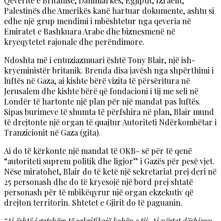
Qeveritë e Britanisë, Danimarkës, Egjiptit, Izraelit,
Palestinës dhe Amerikës kanë hartuar dokumente, ashtu si
edhe një grup mendimi i mbështetur nga qeveria në
Emiratet e Bashkuara Arabe dhe biznesmenë në
kryeqytetet rajonale dhe perëndimore.
Ndoshta më i entuziazmuari është Tony Blair, një ish-
kryeministër britanik. Brenda disa javësh nga shpërthimi i
luftës në Gaza, ai kishte bërë vizita të përsëritura në
Jerusalem dhe kishte bërë që fondacioni i tij me seli në
Londër të hartonte një plan për një mandat pas luftës.
Sipas burimeve të shumta të përfshira në plan, Blair mund
të drejtonte një organ të quajtur Autoriteti Ndërkombëtar i
Tranzicionit në Gaza (gita).
Ai do të kërkonte një mandat të OKB- së për të qenë
“autoriteti suprem politik dhe ligjor” i Gazës për pesë vjet.
Nëse miratohet, Blair do të ketë një sekretariat prej deri në
25 personash dhe do të kryesojë një bord prej shtatë
personash për të mbikëqyrur një organ ekzekutiv që
drejton territorin. Shtetet e Gjirit do të paguanin.
“Ai është i gatshëm të sakrifikojë kohën e tij. Ai vërtet dëshiron