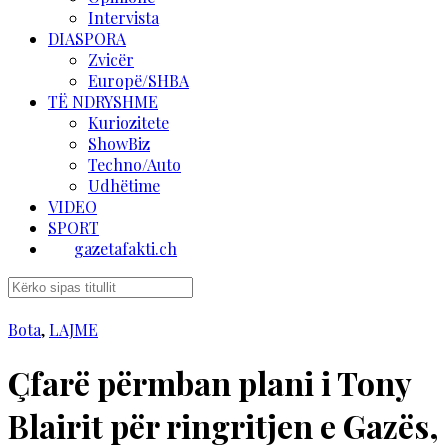
Intervista
DIASPORA
Zvicër
Europë/SHBA
TË NDRYSHME
Kuriozitete
ShowBiz
Techno/Auto
Udhëtime
VIDEO
SPORT
gazetafakti.ch
Bota
,
LAJME
Çfarë përmban plani i Tony
Blairit për ringritjen e Gazës,