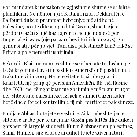
Por mandatet kanë zakon të zgjasin më shumë se sa ishte
planifikuar. Në nëntor 1917, Britania nxori Deklaratën e
Balfourit duke u premtuar hebrenjve një atdhe në
Palestinë; po atë ditë ajo pushtoi Gazën, shpejt. Ajo e
përdori Gazën si një bazë ajrore dhe një ndalesë për
Imperial Airways (një paraardhës i British Airways). Ajo
qëndroi atje për 30 vjet. Tani disa palestinezë kanë frikë se
Britania po e përsërit ushtrimin.
Rekordi i Blair në rajon vështirë se e bën atë të dashur për
ta. Si kryeministër, ai iu bashkua Amerikës në pushtimin e
Irakut në vitin 2003. Në tetë vitet e tij si i dërguar i
Kuartetit, një grup që përfshin Amerikën, BE-në, Rusinë
dhe OKB -në, të ngarkuar me zbatimin e një plani rrugor
për shtetësinë palestineze, Izraeli e sulmoi Gazën katër
herë dhe e forcoi kontrollin e tij mbi territoret palestineze.
Bindja e Abbas do të jetë e vështirë. Ai ka mbështetjen e
shteteve arabe për të drejtuar Gazën pas luftës dhe duket i
gatshëm të largojë sfiduesit. Kur një biznesmen palestinez,
Samir Hulileh, sugjeroi që ai duhet të jetë guvernatori i