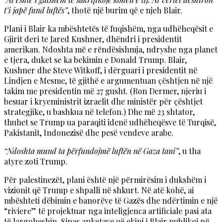
t’i japë fund luftës”
, thotë një burim që e njeh Blair.
Plani i Blair ka mbështetës të fuqishëm, nga udhëheqësit e
Gjirit deri te Jared Kushner, dhëndri i presidentit
amerikan. Ndoshta më e rëndësishmja, ndryshe nga planet
e tjera, duket se ka bekimin e Donald Trump. Blair,
Kushner dhe Steve Witkoff, i dërguari i presidentit në
Lindjen e Mesme, të gjithë e argumentuan çështjen në një
takim me presidentin më 27 gusht. (Ron Dermer, njeriu i
besuar i kryeministrit izraelit dhe ministër për çështjet
strategjike, u bashkua në telefon.) Dhe më 23 shtator,
thuhet se Trump ua paraqiti idenë udhëheqësve të Turqisë,
Pakistanit, Indonezisë dhe pesë vendeve arabe.
“Ndoshta mund ta përfundojmë luftën në Gaza tani”
, u tha
atyre zoti Trump.
Për palestinezët, plani është një përmirësim i dukshëm i
vizionit që Trump e shpalli në shkurt. Në atë kohë, ai
mbështeti dëbimin e banorëve të Gazës dhe ndërtimin e një
“riviere” të projektuar nga inteligjenca artificiale pasi ata
të largoheshin. Sipas anketave që ekipi i Blair publikoi në