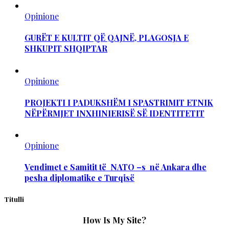
Opinione
GURËT E KULTIT QË QAJNË, PLAGOSJA E
SHKUPIT SHQIPTAR
Opinione
PROJEKTI I PADUKSHËM I SPASTRIMIT ETNIK
NËPËRMJET INXHINIERISË SË IDENTITETIT
Opinione
Vendimet e Samitit të NATO –s në Ankara dhe
pesha diplomatike e Turqisë
Titulli
How Is My Site?