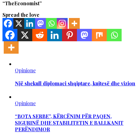
“TheEconomist”
Spread the love
Opinione
Një shekull diplomaci shqiptare, kujtesë dhe vizion
Opinione
“BOTA SERBE”, KËRCËNIM PËR PAQEN,
SIGURINË DHE STABILITETIN E BALLKANIT
PERËNDIMOR