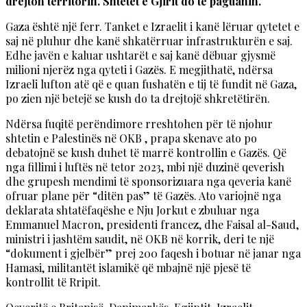
drejton territorin. Shtetet e Gjirit do të paguanin.
Gaza është një ferr. Tanket e Izraelit i kanë lëruar qytetet e
saj në pluhur dhe kanë shkatërruar infrastrukturën e saj.
Edhe javën e kaluar ushtarët e saj kanë dëbuar gjysmë
milioni njerëz nga qyteti i Gazës. E megjithatë, ndërsa
Izraeli lufton atë që e quan fushatën e tij të fundit në Gaza,
po zien një betejë se kush do ta drejtojë shkretëtirën.
Ndërsa fuqitë perëndimore rreshtohen për të njohur
shtetin e Palestinës në OKB , prapa skenave ato po
debatojnë se kush duhet të marrë kontrollin e Gazës. Që
nga fillimi i luftës në tetor 2023, mbi një duzinë qeverish
dhe grupesh mendimi të sponsorizuara nga qeveria kanë
ofruar plane për “ditën pas” të Gazës. Ato variojnë nga
deklarata shtatëfaqëshe e Nju Jorkut e zbuluar nga
Emmanuel Macron, presidenti francez, dhe Faisal al-Saud,
ministri i jashtëm saudit, në OKB në korrik, deri te një
“dokument i gjelbër” prej 200 faqesh i botuar në janar nga
Hamasi, militantët islamikë që mbajnë një pjesë të
kontrollit të Rripit.