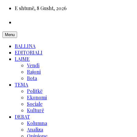
E shtunë, 8 Gusht, 2026
Menu
BALLINA
EDITORIALI
LAJME
Vendi
Rajoni
Bota
TEMA
Politkë
Ekonomi
Sociale
Kulturë
DEBAT
Kolumna
Analiza
Opinione