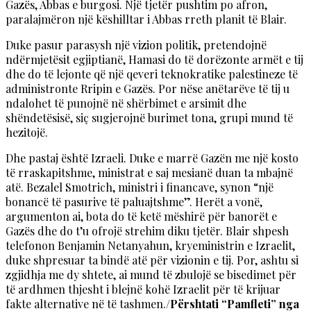
Gazës, Abbas e burgosi. Një tjetër pushtim po afron,
paralajmëron një këshilltar i Abbas rreth planit të Blair.
Duke pasur parasysh një vizion politik, pretendojnë
ndërmjetësit egjiptianë, Hamasi do të dorëzonte armët e tij
dhe do të lejonte që një qeveri teknokratike palestineze të
administronte Rripin e Gazës. Por nëse anëtarëve të tij u
ndalohet të punojnë në shërbimet e arsimit dhe
shëndetësisë, siç sugjerojnë burimet tona, grupi mund të
hezitojë.
Dhe pastaj është Izraeli. Duke e marrë Gazën me një kosto
të rraskapitshme, ministrat e saj mesianë duan ta mbajnë
atë. Bezalel Smotrich, ministri i financave, synon “një
bonancë të pasurive të paluajtshme”. Herët a vonë,
argumenton ai, bota do të ketë mëshirë për banorët e
Gazës dhe do t’u ofrojë strehim diku tjetër. Blair shpesh
telefonon Benjamin Netanyahun, kryeministrin e Izraelit,
duke shpresuar ta bindë atë për vizionin e tij. Por, ashtu si
zgjidhja me dy shtete, ai mund të zbulojë se bisedimet për
të ardhmen thjesht i blejnë kohë Izraelit për të krijuar
fakte alternative në të tashmen./
Përshtati “Pamfleti” nga