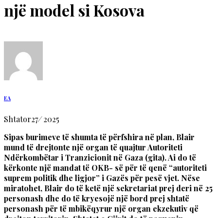
një model si Kosova
EA
Shtator
27
/
2025
Sipas burimeve të shumta të përfshira në plan, Blair
mund të drejtonte një organ të quajtur Autoriteti
Ndërkombëtar i Tranzicionit në Gaza (gita). Ai do të
kërkonte një mandat të OKB- së për të qenë “autoriteti
suprem politik dhe ligjor” i Gazës për pesë vjet. Nëse
miratohet, Blair do të ketë një sekretariat prej deri në 25
personash dhe do të kryesojë një bord prej shtatë
personash për të mbikëqyrur një organ ekzekutiv që