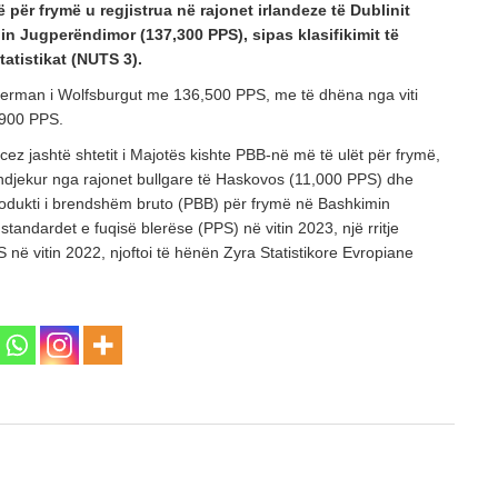
së për frymë u regjistrua në rajonet irlandeze të Dublinit
in Jugperëndimor (137,300 PPS), sipas klasifikimit të
statistikat (NUTS 3).
jerman i Wolfsburgut me 136,500 PPS, me të dhëna nga viti
,900 PPS.
ncez jashtë shtetit i Majotës kishte PBB-në më të ulët për frymë,
djekur nga rajonet bullgare të Haskovos (11,000 PPS) dhe
Produkti i brendshëm bruto (PBB) për frymë në Bashkimin
tandardet e fuqisë blerëse (PPS) në vitin 2023, një rritje
ë vitin 2022, njoftoi të hënën Zyra Statistikore Evropiane