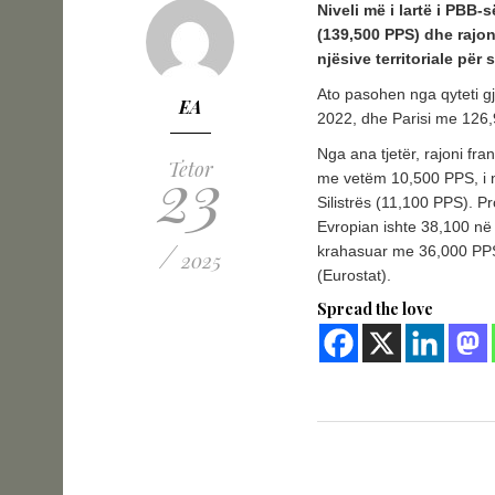
Niveli më i lartë i PBB-
(139,500 PPS) dhe rajon
njësive territoriale për 
Ato pasohen nga qyteti g
EA
2022, dhe Parisi me 126
Nga ana tjetër, rajoni fra
23
Tetor
me vetëm 10,500 PPS, i n
Silistrës (11,100 PPS). 
Evropian ishte 38,100 në s
/
krahasuar me 36,000 PPS n
2025
(Eurostat).
Spread the love