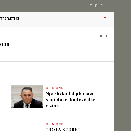
 pesha diplomatike e Turqisë
ZETAFAKTI.CH
zion
URINË DHE STABILITETIN E BALLKANIT
OPINIONE
Një shekull diplomaci
SHKUPIT SHQIPTAR
shqiptare, kujtesë dhe
vizion
IK NËPËRMJET INXHINIERISË SË
OPINIONE
“BOTA SERBE”,