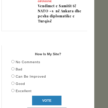
OPINIONE
Vendimet e Samitit të
NATO –s në Ankara dhe
pesha diplomatike e
Turqisë
TITULLI
How Is My Site?
No Comments
Bad
Can Be Improved
Good
Excellent