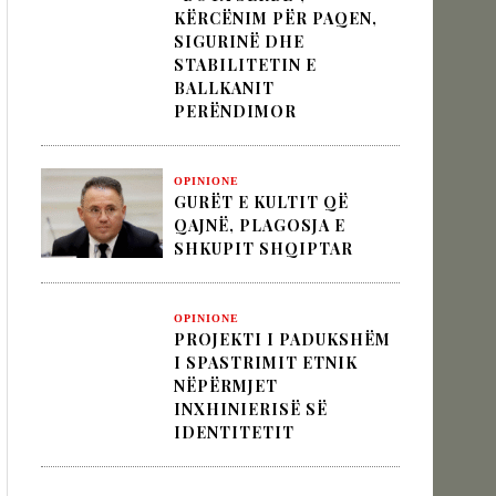
KËRCËNIM PËR PAQEN,
SIGURINË DHE
STABILITETIN E
 pesha diplomatike e Turqisë
BALLKANIT
PERËNDIMOR
zion
OPINIONE
GURËT E KULTIT QË
QAJNË, PLAGOSJA E
SHKUPIT SHQIPTAR
OPINIONE
PROJEKTI I PADUKSHËM
I SPASTRIMIT ETNIK
NËPËRMJET
INXHINIERISË SË
IDENTITETIT