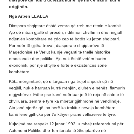
diasporë që nuk u dorëzua kurrë, që nuk e harroi kurrë
origjinën.
Nga Arben LLALLA
Diaspora shqiptare është zemra që rreh me ritmin e kombit.
Ajo që mban gjallë shpresën, ndihmon zhvillimin dhe ringjall
ndjenjën kombëtare në çdo cep të botës ku jeton shqiptari.
Por ndër të gjitha trevat, diaspora e shqiptarëve të
Maqedonisë së Veriut ka një veçanti të thellë historike,
emocionale dhe politike. Ajo nuk është vetëm burim
ekonomik, por një shtyllë e fortë e ekzistencës sonë
kombëtare.
Këta mërgimtarë, që u larguan nga trojet shpesh që në
vegjëli, nuk e harruan kurrë rrënjën, gjuhën e nënës, flamurin
e gjyshërve. Edhe pse kanë ndërtuar jetë të reja në shtete të
zhvilluara, zemra e tyre ka mbetur gjithmonë në vendlindje.
Ata janë njerëz që, sa herë ka trokitur nevoja kombëtare,
kanë lënë gjithçka për t’u kthyer pranë vëllezërve të tyre.
Kujtojmë me respekt 12 janar 1992, u mbajt referendumi për
Autonomi Politike dhe Territoriale të Shqiptarëve në