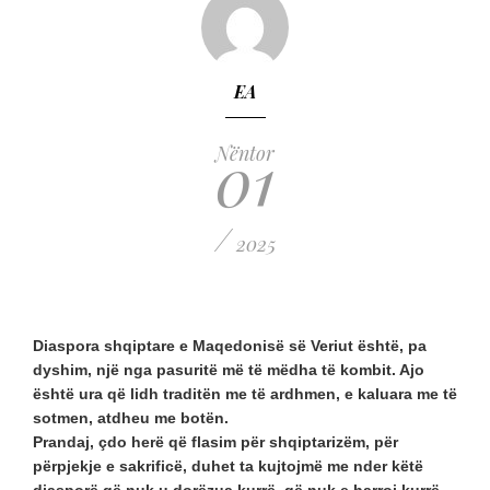
EA
01
Nëntor
/
2025
Diaspora shqiptare e Maqedonisë së Veriut është, pa
dyshim, një nga pasuritë më të mëdha të kombit. Ajo
është ura që lidh traditën me të ardhmen, e kaluara me të
sotmen, atdheu me botën.
Prandaj, çdo herë që flasim për shqiptarizëm, për
përpjekje e sakrificë, duhet ta kujtojmë me nder këtë