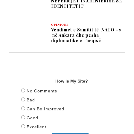
NËPËRMJET INXHINIERISË SË
IDENTITETIT
OPINIONE
Vendimet e Samitit të NATO –s
në Ankara dhe pesha
diplomatike e Turqisë
TITULLI
How Is My Site?
No Comments
Bad
Can Be Improved
Good
Excellent