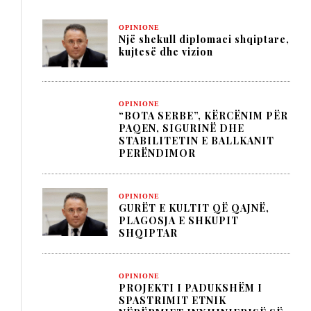
OPINIONE
Një shekull diplomaci shqiptare,
kujtesë dhe vizion
OPINIONE
“BOTA SERBE”, KËRCËNIM PËR
PAQEN, SIGURINË DHE
STABILITETIN E BALLKANIT
PERËNDIMOR
OPINIONE
GURËT E KULTIT QË QAJNË,
PLAGOSJA E SHKUPIT
SHQIPTAR
OPINIONE
PROJEKTI I PADUKSHËM I
SPASTRIMIT ETNIK