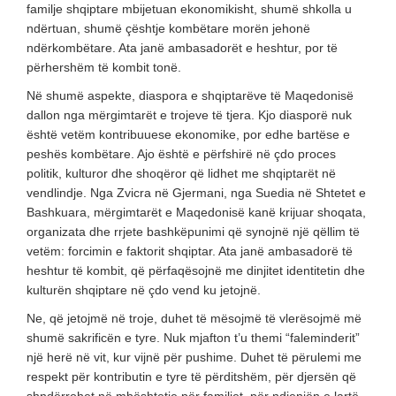
familje shqiptare mbijetuan ekonomikisht, shumë shkolla u
ndërtuan, shumë çështje kombëtare morën jehonë
ndërkombëtare. Ata janë ambasadorët e heshtur, por të
përhershëm të kombit tonë.
Në shumë aspekte, diaspora e shqiptarëve të Maqedonisë
dallon nga mërgimtarët e trojeve të tjera. Kjo diasporë nuk
është vetëm kontribuuese ekonomike, por edhe bartëse e
peshës kombëtare. Ajo është e përfshirë në çdo proces
politik, kulturor dhe shoqëror që lidhet me shqiptarët në
vendlindje. Nga Zvicra në Gjermani, nga Suedia në Shtetet e
Bashkuara, mërgimtarët e Maqedonisë kanë krijuar shoqata,
organizata dhe rrjete bashkëpunimi që synojnë një qëllim të
vetëm: forcimin e faktorit shqiptar. Ata janë ambasadorë të
heshtur të kombit, që përfaqësojnë me dinjitet identitetin dhe
kulturën shqiptare në çdo vend ku jetojnë.
Ne, që jetojmë në troje, duhet të mësojmë të vlerësojmë më
shumë sakrificën e tyre. Nuk mjafton t’u themi “faleminderit”
një herë në vit, kur vijnë për pushime. Duhet të përulemi me
respekt për kontributin e tyre të përditshëm, për djersën që