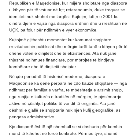
Republikën e Maqedonisë, kur mijëra shqiptarë nga diaspora
u kthyen për të votuar në k;t; referendumin, duke treguar se
identiteti nuk shuhet me largësi. Kujtojm; luft;n e 2001 ku
qindra djem e vajza nga diaspora erdhën dhe u rreshtuan në
UÇK, pa folur për ndihmën e vyer ekonomike.
Kujtojmë gjithashtu momentet kur komunat shqiptare
rrezikoheshin politikisht dhe mërgimtarët tanë u kthyen për të
dhënë votën e dinjitetit dhe të ekzistencës. Ata nuk janë
thjeshtë ndihmues financiarë, por mbrojtës të bindjeve
kombëtare dhe të dinjitetit shqiptar.
Në çdo periudhë të historisë moderne, diaspora e
Maqedonisë ka qenë përpara në çdo kauzë shqiptare — nga
ndihmat për familjet e varfra, te mbështetja e arsimit shqip,
nga ruajtja e kulturës e traditës në mërgim, te pjesëmarrja
aktive në çështjet politike të vendit të origjinës. Ata janë
dëshmi e gjallë se shqiptaria nuk njeh kufij gjeografikë, as
pengesa administrative.
Kjo diasporë është një shembull se si dashuria për kombin
mund të kthehet në forcë konkrete. Përmes tyre, shumë