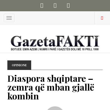
Menu
OPINIONE
Diaspora shqiptare –
zemra që mban gjallë
kombin