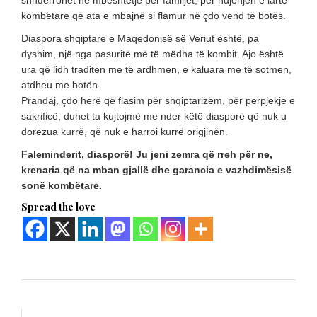
shndërrohet në mbështetje për familjet, për ndjenjën e lartë
kombëtare që ata e mbajnë si flamur në çdo vend të botës.
Diaspora shqiptare e Maqedonisë së Veriut është, pa
dyshim, një nga pasuritë më të mëdha të kombit. Ajo është
ura që lidh traditën me të ardhmen, e kaluara me të sotmen,
atdheu me botën.
Prandaj, çdo herë që flasim për shqiptarizëm, për përpjekje e
sakrificë, duhet ta kujtojmë me nder këtë diasporë që nuk u
dorëzua kurrë, që nuk e harroi kurrë origjinën.
Faleminderit, diasporë! Ju jeni zemra që rreh për ne,
krenaria që na mban gjallë dhe garancia e vazhdimësisë
sonë kombëtare.
Spread the love