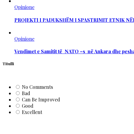
Opinione
PROJEKTI I PADUKSHËM I SPASTRIMIT ETNIK NË
Opinione
Vendimet e Samitit të NATO –s në Ankara dhe pesha
Titulli
No Comments
Bad
Can Be Improved
Good
Excellent