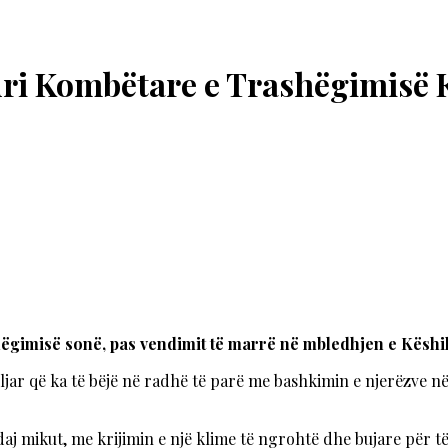
suri Kombëtare e Trashëgimisë 
ashëgimisë sonë, pas vendimit të marrë në mbledhjen e Kësh
iljar që ka të bëjë në radhë të parë me bashkimin e njerëzve n
aj mikut, me krijimin e një klime të ngrohtë dhe bujare për të