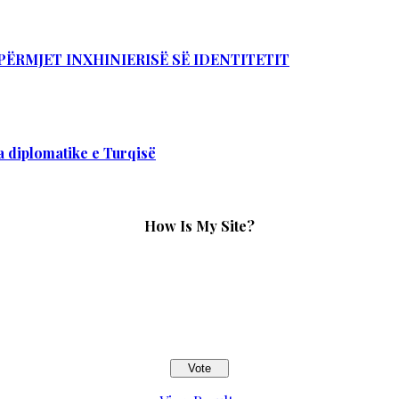
PËRMJET INXHINIERISË SË IDENTITETIT
 diplomatike e Turqisë
How Is My Site?