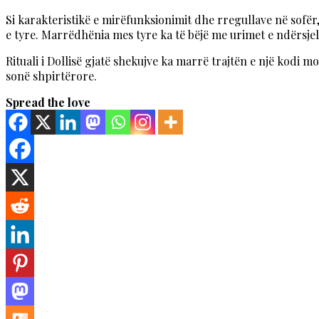
Si karakteristikë e mirëfunksionimit dhe rregullave në sofër, k
e tyre. Marrëdhënia mes tyre ka të bëjë me urimet e ndërsjell
Rituali i Dollisë gjatë shekujve ka marrë trajtën e një kodi 
sonë shpirtërore.
Spread the love