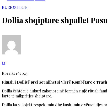
KURIOZITETE
Dollia shqiptare shpallet Pa
EA
Korrik
21
/
2025
Rituali i Dollisë prej sot njihet si Vlerë Kombëtare e Tr
Dollia është një dukuri zakonore në formën e një rituali fam
lartë të mikpritjes shqiptare.
Dollia ka si objekt respektimin dhe kushtimin e vëmendjes nd