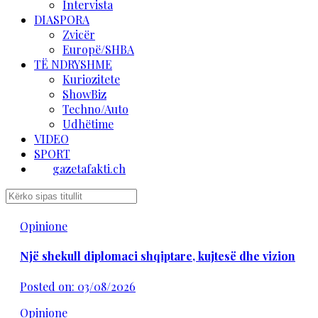
Intervista
DIASPORA
Zvicër
Europë/SHBA
TË NDRYSHME
Kuriozitete
ShowBiz
Techno/Auto
Udhëtime
VIDEO
SPORT
gazetafakti.ch
Opinione
Një shekull diplomaci shqiptare, kujtesë dhe vizion
Posted on: 03/08/2026
Opinione