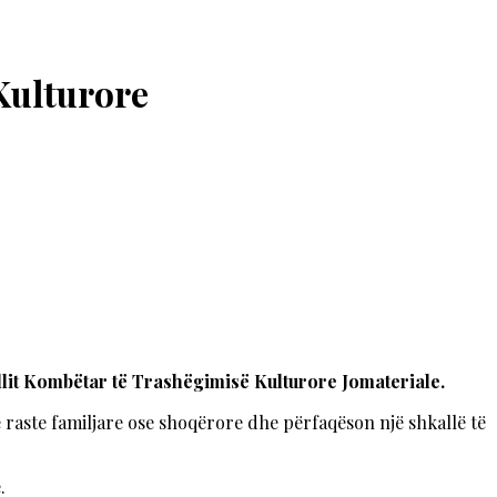
Kulturore
illit Kombëtar të Trashëgimisë Kulturore Jomateriale.
ë raste familjare ose shoqërore dhe përfaqëson një shkallë të
.