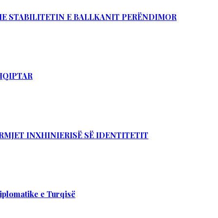
DHE STABILITETIN E BALLKANIT PERËNDIMOR
SHQIPTAR
RMJET INXHINIERISË SË IDENTITETIT
iplomatike e Turqisë