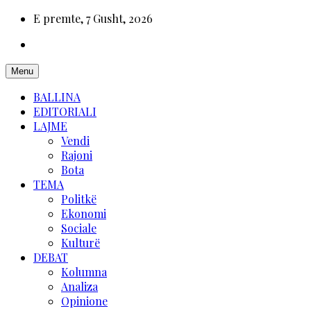
E premte, 7 Gusht, 2026
Menu
BALLINA
EDITORIALI
LAJME
Vendi
Rajoni
Bota
TEMA
Politkë
Ekonomi
Sociale
Kulturë
DEBAT
Kolumna
Analiza
Opinione