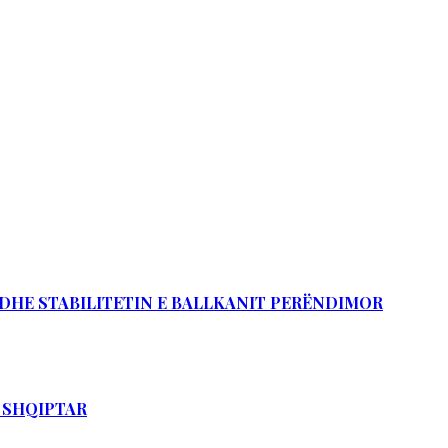
Ë DHE STABILITETIN E BALLKANIT PERËNDIMOR
T SHQIPTAR