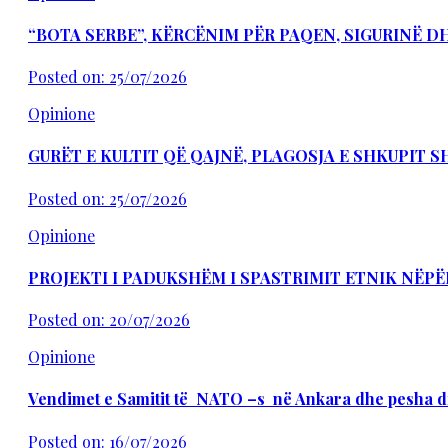
“BOTA SERBE”, KËRCËNIM PËR PAQEN, SIGURINË 
Posted on: 25/07/2026
Opinione
GURËT E KULTIT QË QAJNË, PLAGOSJA E SHKUPIT 
Posted on: 25/07/2026
Opinione
PROJEKTI I PADUKSHËM I SPASTRIMIT ETNIK NËPË
Posted on: 20/07/2026
Opinione
Vendimet e Samitit të NATO –s në Ankara dhe pesha d
Posted on: 16/07/2026