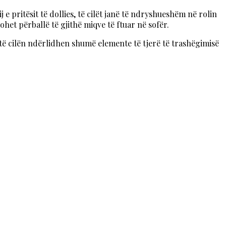
j e pritësit të dollies, të cilët janë të ndryshueshëm në rolin
ohet përballë të gjithë miqve të ftuar në sofër.
ë të cilën ndërlidhen shumë elemente të tjerë të trashëgimisë