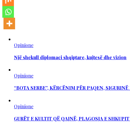
Opinione
Një shekull diplomaci shqiptare, kujtesë dhe vizion
Opinione
“BOTA SERBE”, KËRCËNIM PËR PAQEN, SIGURIN
Opinione
GURËT E KULTIT QË QAJNË, PLAGOSJA E SHKUPI