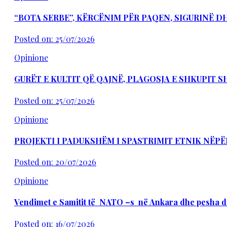
“BOTA SERBE”, KËRCËNIM PËR PAQEN, SIGURINË 
Posted on: 25/07/2026
Opinione
GURËT E KULTIT QË QAJNË, PLAGOSJA E SHKUPIT 
Posted on: 25/07/2026
Opinione
PROJEKTI I PADUKSHËM I SPASTRIMIT ETNIK NËPË
Posted on: 20/07/2026
Opinione
Vendimet e Samitit të NATO –s në Ankara dhe pesha d
Posted on: 16/07/2026