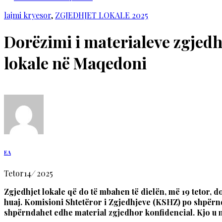
lajmi kryesor
,
ZGJEDHJET LOKALE 2025
Dorëzimi i materialeve zgjedho
lokale në Maqedoni
EA
Tetor
14
/
2025
Zgjedhjet lokale që do të mbahen të dielën, më 19 tetor, 
huaj. Komisioni Shtetëror i Zgjedhjeve (KSHZ) po shpërnd
shpërndahet edhe material zgjedhor konfidencial. Kjo u n