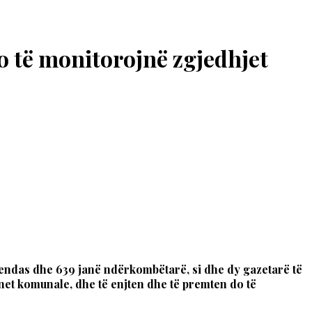
do të monitorojnë zgjedhjet
 vendas dhe 639 janë ndërkombëtarë, si dhe dy gazetarë të
net komunale, dhe të enjten dhe të premten do të