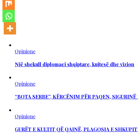
Opinione
Një shekull diplomaci shqiptare, kujtesë dhe vizion
Opinione
“BOTA SERBE”, KËRCËNIM PËR PAQEN, SIGURIN
Opinione
GURËT E KULTIT QË QAJNË, PLAGOSJA E SHKUPI