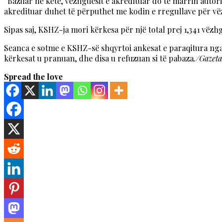
“Bazuar në këtë, vëzhguesit e akredituar do të marrin autori
akredituar duhet të përputhet me kodin e rregullave për v
Sipas saj, KSHZ-ja mori kërkesa për një total prej 1,341 vëzh
Seanca e sotme e KSHZ-së shqyrtoi ankesat e paraqitura nga
kërkesat u pranuan, dhe disa u refuzuan si të pabaza
./Gazet
Spread the love