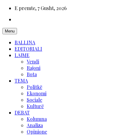
E premte, 7 Gusht, 2026
Menu
BALLINA
EDITORIALI
LAJME
Vendi
Rajoni
Bota
TEMA
Politkë
Ekonomi
Sociale
Kulturë
DEBAT
Kolumna
Analiza
Opinione