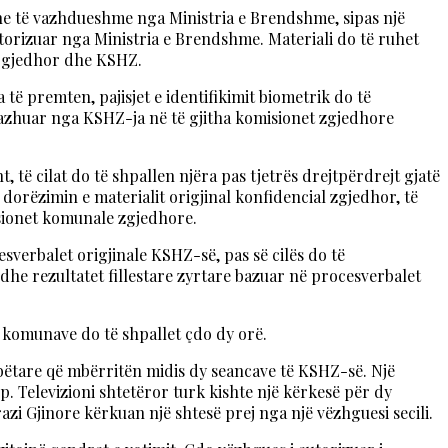
 dhe të vazhdueshme nga Ministria e Brendshme, sipas një
torizuar nga Ministria e Brendshme. Materiali do të ruhet
n Zgjedhor dhe KSHZ.
të premten, pajisjet e identifikimit biometrik do të
gazhuar nga KSHZ-ja në të gjitha komisionet zgjedhore
, të cilat do të shpallen njëra pas tjetrës drejtpërdrejt gjatë
dorëzimin e materialit origjinal konfidencial zgjedhor, të
isionet komunale zgjedhore.
verbalet origjinale KSHZ-së, pas së cilës do të
he rezultatet fillestare zyrtare bazuar në procesverbalet
s komunave do të shpallet çdo dy orë.
bëtare që mbërritën midis dy seancave të KSHZ-së. Një
 Televizioni shtetëror turk kishte një kërkesë për dy
i Gjinore kërkuan një shtesë prej nga një vëzhguesi secili.