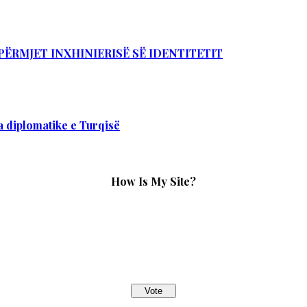
PËRMJET INXHINIERISË SË IDENTITETIT
 diplomatike e Turqisë
How Is My Site?