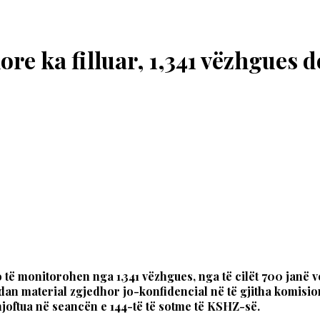
re ka filluar, 1,341 vëzhgues 
do të monitorohen nga 1,341 vëzhgues, nga të cilët 700 janë
an material zgjedhor jo-konfidencial në të gjitha komisio
joftua në seancën e 144-të të sotme të KSHZ-së.