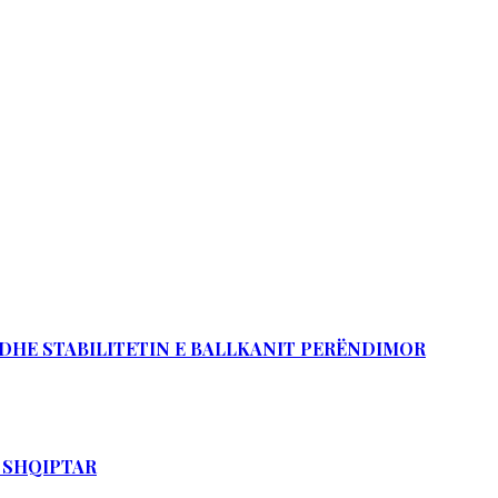
Ë DHE STABILITETIN E BALLKANIT PERËNDIMOR
T SHQIPTAR