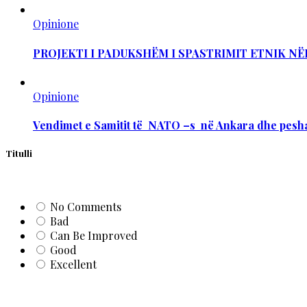
Opinione
PROJEKTI I PADUKSHËM I SPASTRIMIT ETNIK NË
Opinione
Vendimet e Samitit të NATO –s në Ankara dhe pesha
Titulli
No Comments
Bad
Can Be Improved
Good
Excellent