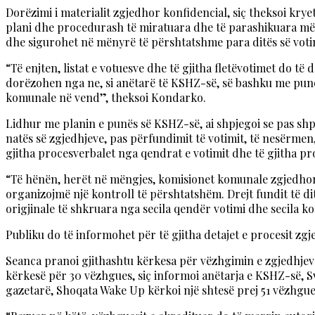
Dorëzimi i materialit zgjedhor konfidencial, siç theksoi kry
plani dhe procedurash të miratuara dhe të parashikuara më 
dhe sigurohet në mënyrë të përshtatshme para ditës së voti
“Të enjten, listat e votuesve dhe të gjitha fletëvotimet do t
dorëzohen nga ne, si anëtarë të KSHZ-së, së bashku me punon
komunale në vend”, theksoi Kondarko.
Lidhur me planin e punës së KSHZ-së, ai shpjegoi se pas shpall
natës së zgjedhjeve, pas përfundimit të votimit, të nesërmen
gjitha procesverbalet nga qendrat e votimit dhe të gjitha p
“Të hënën, herët në mëngjes, komisionet komunale zgjedhore 
organizojmë një kontroll të përshtatshëm. Drejt fundit të d
origjinale të shkruara nga secila qendër votimi dhe secila
Publiku do të informohet për të gjitha detajet e procesit zg
Seanca pranoi gjithashtu kërkesa për vëzhgimin e zgjedhje
kërkesë për 30 vëzhgues, siç informoi anëtarja e KSHZ-së, 
gazetarë, Shoqata Wake Up kërkoi një shtesë prej 51 vëzhgu