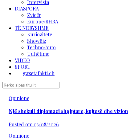
Intervista
DIASPORA
Zvicër
Europë/SHBA
TË NDRYSHME
Kuriozitete
ShowBiz
Techno/Auto
Udhëtime
VIDEO
SPORT
gazetafakti.ch
Opinione
Një shekull diplomaci shqiptare, kujtesë dhe vizion
Posted on: 03/08/2026
Opinione