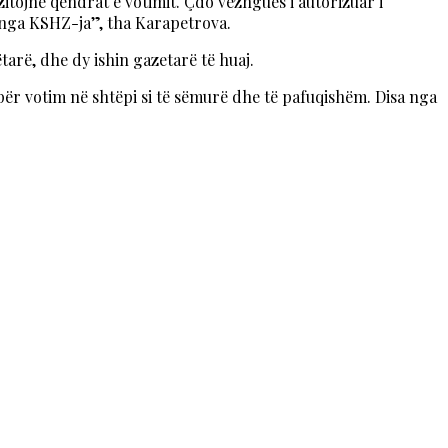
zitojnë qendrat e votimit. Çdo vëzhgues i autorizuar i
 nga KSHZ-ja”, tha Karapetrova.
tarë, dhe dy ishin gazetarë të huaj.
ër votim në shtëpi si të sëmurë dhe të pafuqishëm. Disa nga