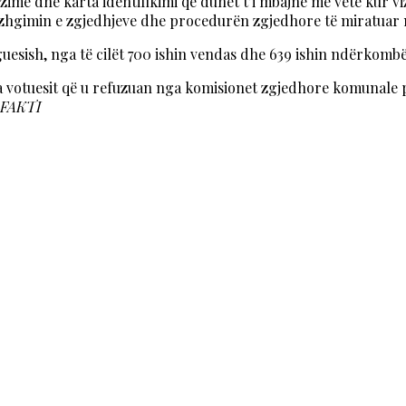
zime dhe karta identifikimi që duhet t’i mbajnë me vete kur vi
ëzhgimin e zgjedhjeve dhe procedurën zgjedhore të miratuar
guesish, nga të cilët 700 ishin vendas dhe 639 ishin ndërkombë
 votuesit që u refuzuan nga komisionet zgjedhore komunale p
aFAKTI