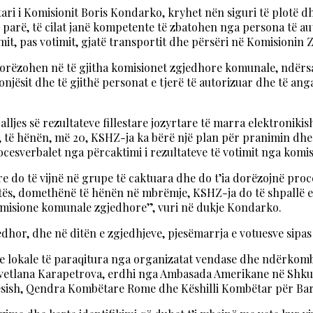
etari i Komisionit Boris Kondarko, kryhet nën siguri të plotë
parë, të cilat janë kompetente të zbatohen nga persona të au
mit, pas votimit, gjatë transportit dhe përsëri në Komisioni
ë dorëzohen në të gjitha komisionet zgjedhore komunale, ndërsa 
jësit dhe të gjithë personat e tjerë të autorizuar dhe të an
jes së rezultateve fillestare jozyrtare të marra elektronikisht
, të hënën, më 20, KSHZ-ja ka bërë një plan për pranimin dhe 
rocesverbalet nga përcaktimi i rezultateve të votimit nga kom
do të vijnë në grupe të caktuara dhe do t’ia dorëzojnë proces
itës, domethënë të hënën në mbrëmje, KSHZ-ja do të shpallë ed
 komisione komunale zgjedhore”, vuri në dukje Kondarko.
jedhor, dhe në ditën e zgjedhjeve, pjesëmarrja e votuesve sipa
ve lokale të paraqitura nga organizatat vendase dhe ndërkom
Svetlana Karapetrova, erdhi nga Ambasada Amerikane në Shkup.
esish, Qendra Kombëtare Rome dhe Këshilli Kombëtar për Baraz