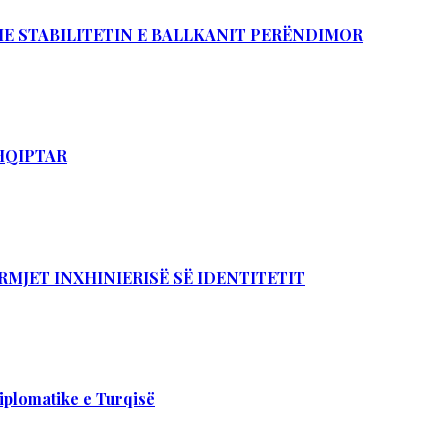
DHE STABILITETIN E BALLKANIT PERËNDIMOR
SHQIPTAR
RMJET INXHINIERISË SË IDENTITETIT
iplomatike e Turqisë