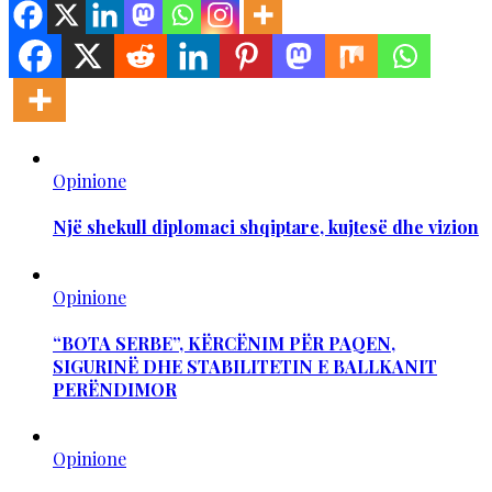
Opinione
Një shekull diplomaci shqiptare, kujtesë dhe vizion
Opinione
“BOTA SERBE”, KËRCËNIM PËR PAQEN,
SIGURINË DHE STABILITETIN E BALLKANIT
PERËNDIMOR
Opinione