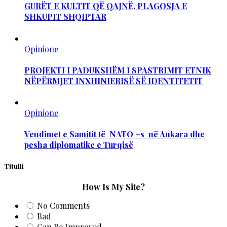
GURËT E KULTIT QË QAJNË, PLAGOSJA E
SHKUPIT SHQIPTAR
Opinione
PROJEKTI I PADUKSHËM I SPASTRIMIT ETNIK
NËPËRMJET INXHINIERISË SË IDENTITETIT
Opinione
Vendimet e Samitit të NATO –s në Ankara dhe
pesha diplomatike e Turqisë
Titulli
How Is My Site?
No Comments
Bad
Can Be Improved