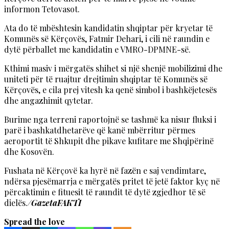
informon Tetovasot.
Ata do të mbështesin kandidatin shqiptar për kryetar të
Komunës së Kërçovës, Fatmir Dehari, i cili në raundin e
dytë përballet me kandidatin e VMRO-DPMNE-së.
Kthimi masiv i mërgatës shihet si një shenjë mobilizimi dhe
uniteti për të ruajtur drejtimin shqiptar të Komunës së
Kërçovës, e cila prej vitesh ka qenë simbol i bashkëjetesës
dhe angazhimit qytetar.
Burime nga terreni raportojnë se tashmë ka nisur fluksi i
parë i bashkatdhetarëve që kanë mbërritur përmes
aeroportit të Shkupit dhe pikave kufitare me Shqipërinë
dhe Kosovën.
Fushata në Kërçovë ka hyrë në fazën e saj vendimtare,
ndërsa pjesëmarrja e mërgatës pritet të jetë faktor kyç në
përcaktimin e fituesit të raundit të dytë zgjedhor të së
dielës.
/GazetaFAKTI
Spread the love