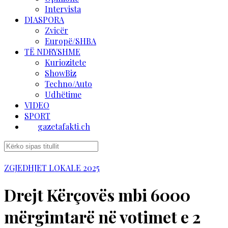
Intervista
DIASPORA
Zvicër
Europë/SHBA
TË NDRYSHME
Kuriozitete
ShowBiz
Techno/Auto
Udhëtime
VIDEO
SPORT
gazetafakti.ch
ZGJEDHJET LOKALE 2025
Drejt Kërçovës mbi 6000
mërgimtarë në votimet e 2