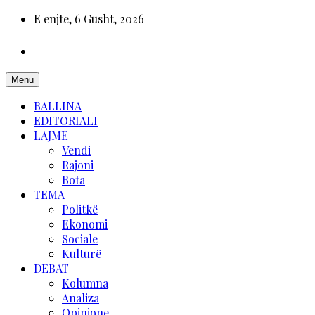
E enjte, 6 Gusht, 2026
Menu
BALLINA
EDITORIALI
LAJME
Vendi
Rajoni
Bota
TEMA
Politkë
Ekonomi
Sociale
Kulturë
DEBAT
Kolumna
Analiza
Opinione