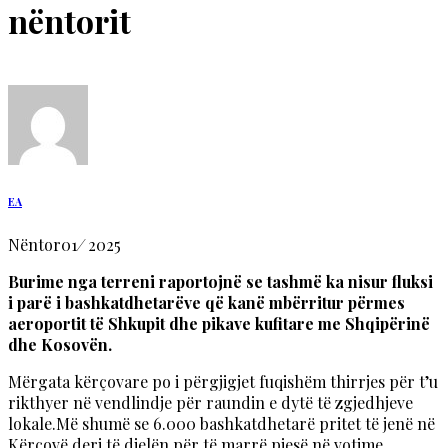
nëntorit
EA
Nëntor
01
/
2025
Burime nga terreni raportojnë se tashmë ka nisur fluksi
i parë i bashkatdhetarëve që kanë mbërritur përmes
aeroportit të Shkupit dhe pikave kufitare me Shqipërinë
dhe Kosovën.
Mërgata kërçovare po i përgjigjet fuqishëm thirrjes për t’u
rikthyer në vendlindje për raundin e dytë të zgjedhjeve
lokale.Më shumë se 6.000 bashkatdhetarë pritet të jenë në
Kërçovë deri të dielën për të marrë pjesë në votime