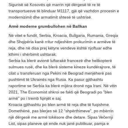
Sigurisë së Kosovës që marrin një dërgesë të re të
transportuesve të blinduar M1117, gjë që vazhdon procesin e
modernizimit dhe armatimit shtesë të ushtrisë.
Armë moderne grumbullohen në Ballkan
Në vitet e fundit, Serbia, Kroacia, Bullgaria, Rumania, Greqia
dhe Shqipëria kanë rritur ndjeshëm prokurimin e armëve të
reja, dhe në disa prej këtyre vendeve është njoftuar edhe
kthimi i shërbimit ushtarak.
Serbia ka blerë avionë luftarakë francezë dhe helikopterë
sulmues rusë, dhe ka blerë sisteme kineze kundërajrore, të
cilat u transferuan nga Pekini në Beograd menjëherë pas
pushtimit të Ukrainës nga Rusia. Ka pasur gjithashtu
raportime se Serbia ka blerë mijëra dronë nga Irani. Në vitin
2021, The Economist shkroi se fakti që Beogradi po “blen
armë” po i tremb fqinjët e saj.
Kroacia gjithashtu po blen armë të reja dhe të fuqishme.
Domethënë, pas blerjes së 12 “shpërthimeve”, po mbërrin
një dërgesë me armë tokësore dhe detare. Sipas Večernji
List, sipas planeve që ende nuk janë publikuar, pamja e