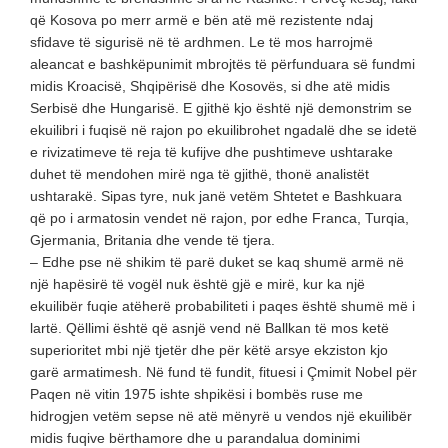
që Kosova po merr armë e bën atë më rezistente ndaj
sfidave të sigurisë në të ardhmen. Le të mos harrojmë
aleancat e bashkëpunimit mbrojtës të përfunduara së fundmi
midis Kroacisë, Shqipërisë dhe Kosovës, si dhe atë midis
Serbisë dhe Hungarisë. E gjithë kjo është një demonstrim se
ekuilibri i fuqisë në rajon po ekuilibrohet ngadalë dhe se idetë
e rivizatimeve të reja të kufijve dhe pushtimeve ushtarake
duhet të mendohen mirë nga të gjithë, thonë analistët
ushtarakë. Sipas tyre, nuk janë vetëm Shtetet e Bashkuara
që po i armatosin vendet në rajon, por edhe Franca, Turqia,
Gjermania, Britania dhe vende të tjera.
– Edhe pse në shikim të parë duket se kaq shumë armë në
një hapësirë të vogël nuk është gjë e mirë, kur ka një
ekuilibër fuqie atëherë probabiliteti i paqes është shumë më i
lartë. Qëllimi është që asnjë vend në Ballkan të mos ketë
superioritet mbi një tjetër dhe për këtë arsye ekziston kjo
garë armatimesh. Në fund të fundit, fituesi i Çmimit Nobel për
Paqen në vitin 1975 ishte shpikësi i bombës ruse me
hidrogjen vetëm sepse në atë mënyrë u vendos një ekuilibër
midis fuqive bërthamore dhe u parandalua dominimi