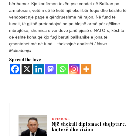
bërthamor. Kjo konfirmon tezën pse vendet në Ballkan po
armatosen, vetëm që të ketë një ekuilibër fuqie dhe kështu të
vendoset një paqe e qëndrueshme në rajon. Në fund të
fundit, të gjithë pretendojnë se po blejnë armë për qëllime
mbrojtëse, shumica e vendeve janë pjesë e NATO-s, kështu
që është koha që kjo fuçi baruti ballkanike e jona të
çmontohet më në fund – theksojnë analistët./
Nova
Makedonija
Spread the love
OPINIONE
Një shekull diplomaci shqiptare,
kujtesë dhe vizion