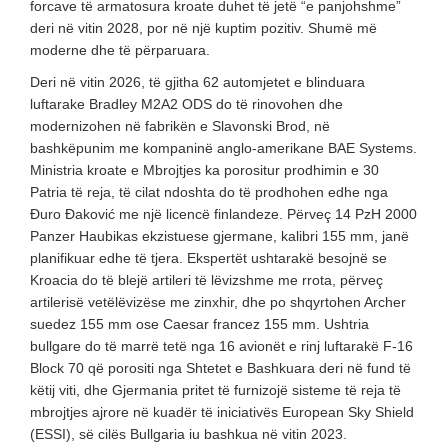
forcave të armatosura kroate duhet të jetë “e panjohshme”
deri në vitin 2028, por në një kuptim pozitiv. Shumë më
moderne dhe të përparuara.
Deri në vitin 2026, të gjitha 62 automjetet e blinduara
luftarake Bradley M2A2 ODS do të rinovohen dhe
modernizohen në fabrikën e Slavonski Brod, në
bashkëpunim me kompaninë anglo-amerikane BAE Systems.
Ministria kroate e Mbrojtjes ka porositur prodhimin e 30
Patria të reja, të cilat ndoshta do të prodhohen edhe nga
Đuro Đaković me një licencë finlandeze. Përveç 14 PzH 2000
Panzer Haubikas ekzistuese gjermane, kalibri 155 mm, janë
planifikuar edhe të tjera. Ekspertët ushtarakë besojnë se
Kroacia do të blejë artileri të lëvizshme me rrota, përveç
artilerisë vetëlëvizëse me zinxhir, dhe po shqyrtohen Archer
suedez 155 mm ose Caesar francez 155 mm. Ushtria
bullgare do të marrë tetë nga 16 avionët e rinj luftarakë F-16
Block 70 që porositi nga Shtetet e Bashkuara deri në fund të
këtij viti, dhe Gjermania pritet të furnizojë sisteme të reja të
mbrojtjes ajrore në kuadër të iniciativës European Sky Shield
(ESSI), së cilës Bullgaria iu bashkua në vitin 2023.