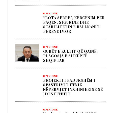
OPINIONE
“BOTA SERBE”, KËRCËNIM PËR
PAQEN, SIGURINË DHE
STABILITETIN E BALLKANIT
PERËNDIMOR
OPINIONE
GURËT E KULTIT QË QAJNË,
PLAGOSJA E SHKUPIT
SHQIPTAR
OPINIONE
PROJEKTI I PADUKSHËM I
SPASTRIMIT ETNIK
NËPËRMJET INXHINIERISË SË
IDENTITETIT
OPINIONE