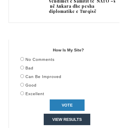
Vendimet e Samitit të NATO –s
në Ankara dhe pesha
diplomatike e Turqisë
TITULLI
How Is My Site?
No Comments
Bad
Can Be Improved
Good
Excellent
VIEW RESULTS