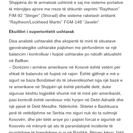
Shqipëria do të armatosë ushtrinë e saj me sisteme portative
të mbrojtjes ajrore me rreze të shkurtër veprimi “Raytheon”
FIM-92 “Stinger” (Shorad) dhe sisteme raketash antitank
“Raytheon/Lockheed Martin” FGM-148 “Javelin”.
Ekuilibri i superioritetit ushtarak
Disa analistë ushtarakë dhe ekspertë të mirë të situatave
gjeostrategjike ushtarake pajtohen me përfundimin se një
balancim i kontrolluar i fuqisë ushtarake po ndodh aktualisht
në Ballkan.
– Dorëzimi i armëve amerikane në Kosovë është vetëm për
shkak të balancës së fuqisë në rajon. Është gjithnjë e më e
sigurt se baza Bondsteel do të zëvendësohet nga një bazë e
re amerikane në Shqipëri që është përballë detit, duke
siguruar kështu logjistikë shumë më të mirë për amerikanët,
pasi kontrolli është vendosur mbi hyrjen në Detin Adriatik dhe
një pjesë të Detit Mesdhe. Ndërkohë, Shtetet e Bashkuara
janë të vetëdijshme se Serbia me siguri nuk do ta sulmojë
Kosovën, dhe për këtë arsye po i pajisin forcat e sigurisë së
Kosovës në mënyrë që ato të parandalojnë incidente të
mundshme të brendshme si ai në Rashkë. Përveç kësaj, fakti