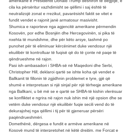
amerikane e Presidentit Donald Trump dëshiron të dëgjojë, e
cila ka përsëritur vazhdimisht se qëllimi i saj është të
neutralizojë zonat e rrezikut, pavarësisht faktit se vitet e
fundit vendet e rajonit janë armatosur masivisht.
Shumica e raporteve nga agjencitë amerikane përmendin
Kosovën, por edhe Bosnjën dhe Hercegovinën, si pika të
nxehta të mundshme, dhe për këto arsye, tashmë po
punohet për të eliminuar kërcënimet duke vendosur një
ekuilibër të kontrolluar të fuqisë që do të çonte në paqe të
qëndrueshme në rajon.
Pasi ish-ambasadori i SHBA-së në Maqedoni dhe Serbi,
Christopher Hill, deklaroi qartë se ishte koha që vendet e
Ballkanit të fillonin të zgjidhnin problemet e tyre, gjë që
shumë e interpretuan si një sinjal për një tërheqje amerikane
nga Ballkani, u bë më se e qartë se SHBA-të kishin vlerësuar
se konfliktet e ngrira në rajon nuk ishin më një opsion dhe se
vetëm duke vendosur një ekuilibër fuqie secili vend do të
dekurajohej nga qëllimi i tij për të gjeneruar përsëri
paqëndrueshmëri.
Domethënë, dërgesa e fundit e armëve amerikane në
Kosovë mund të interpretohet në këtë drejtim, me Forcat e