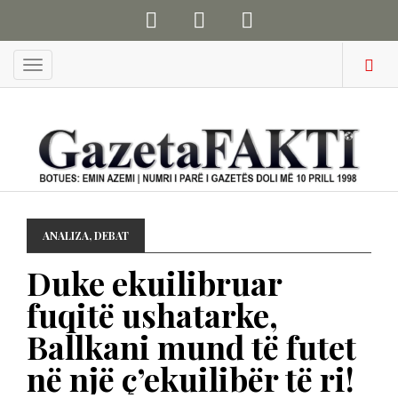
Menu
ANALIZA
,
DEBAT
Duke ekuilibruar
fuqitë ushatarke,
Ballkani mund të futet
në një ç’ekuilibër të ri!