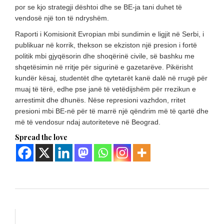
por se kjo strategji dështoi dhe se BE-ja tani duhet të
vendosë një ton të ndryshëm.
Raporti i Komisionit Evropian mbi sundimin e ligjit në Serbi, i
publikuar në korrik, thekson se ekziston një presion i fortë
politik mbi gjyqësorin dhe shoqërinë civile, së bashku me
shqetësimin në rritje për sigurinë e gazetarëve. Pikërisht
kundër kësaj, studentët dhe qytetarët kanë dalë në rrugë për
muaj të tërë, edhe pse janë të vetëdijshëm për rrezikun e
arrestimit dhe dhunës. Nëse represioni vazhdon, rritet
presioni mbi BE-në për të marrë një qëndrim më të qartë dhe
më të vendosur ndaj autoriteteve në Beograd.
Spread the love