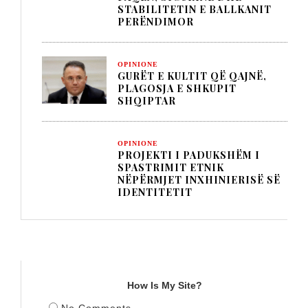
STABILITETIN E BALLKANIT
PERËNDIMOR
OPINIONE
GURËT E KULTIT QË QAJNË,
PLAGOSJA E SHKUPIT
SHQIPTAR
OPINIONE
PROJEKTI I PADUKSHËM I
SPASTRIMIT ETNIK
NËPËRMJET INXHINIERISË SË
IDENTITETIT
TITULLI
How Is My Site?