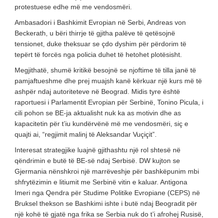
protestuese edhe më me vendosmëri.
Ambasadori i Bashkimit Evropian në Serbi, Andreas von
Beckerath, u bëri thirrje të gjitha palëve të qetësojnë
tensionet, duke theksuar se çdo dyshim për përdorim të
tepërt të forcës nga policia duhet të hetohet plotësisht.
Megjithatë, shumë kritikë besojnë se njoftime të tilla janë të
pamjaftueshme dhe prej muajsh kanë kërkuar një kurs më të
ashpër ndaj autoriteteve në Beograd. Midis tyre është
raportuesi i Parlamentit Evropian për Serbinë, Tonino Picula, i
cili pohon se BE-ja aktualisht nuk ka as motivin dhe as
kapacitetin për t’iu kundërvënë më me vendosmëri, siç e
quajti ai, “regjimit malinj të Aleksandar Vuçiçit”.
Interesat strategjike luajnë gjithashtu një rol shtesë në
qëndrimin e butë të BE-së ndaj Serbisë. DW kujton se
Gjermania nënshkroi një marrëveshje për bashkëpunim mbi
shfrytëzimin e litiumit me Serbinë vitin e kaluar. Antigona
Imeri nga Qendra për Studime Politike Evropiane (CEPS) në
Bruksel thekson se Bashkimi ishte i butë ndaj Beogradit për
një kohë të gjatë nga frika se Serbia nuk do t’i afrohej Rusisë,