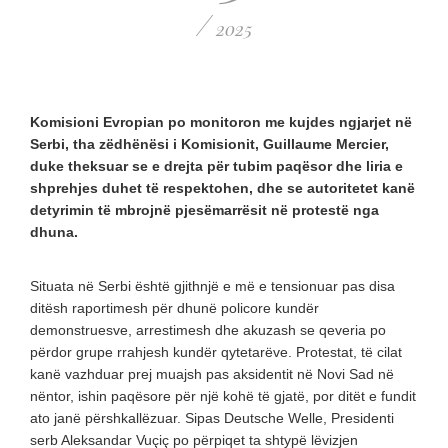
/
2025
Komisioni Evropian po monitoron me kujdes ngjarjet në
Serbi, tha zëdhënësi i Komisionit, Guillaume Mercier,
duke theksuar se e drejta për tubim paqësor dhe liria e
shprehjes duhet të respektohen, dhe se autoritetet kanë
detyrimin të mbrojnë pjesëmarrësit në protestë nga
dhuna.
Situata në Serbi është gjithnjë e më e tensionuar pas disa
ditësh raportimesh për dhunë policore kundër
demonstruesve, arrestimesh dhe akuzash se qeveria po
përdor grupe rrahjesh kundër qytetarëve. Protestat, të cilat
kanë vazhduar prej muajsh pas aksidentit në Novi Sad në
nëntor, ishin paqësore për një kohë të gjatë, por ditët e fundit
ato janë përshkallëzuar. Sipas Deutsche Welle, Presidenti
serb Aleksandar Vuçiç po përpiqet ta shtypë lëvizjen