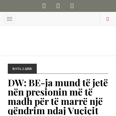
Menu
BOTA
,
LAJME
DW: BE-ja mund të jetë
nën presionin më të
madh për të marrë një
qëndrim ndaj Vuçiçit