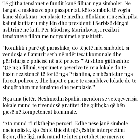
Të gjitha tensionet e fundit kanë filluar nga simbolet. Në
targat e makinave apo pasaportat, këto simbole të vogla
kanë shkaktuar përplasje të mëdha. Bllokime rrugësh, pika
kalimi kufitar u mbyllën dhe presidenti i Serbisë dërgoi
ushtrinë në kufi. Për Miodrag Marinkoviq, rreziku i
tensioneve fillon me ndryshimet e pushtetit.
“Konflikti i parë që parashikoj do të jetë mbi simbolet, si
vendosja e flamurit serb në ndërtesat komunale dhe
përfshirja e policisë në atë proces.” Ai shton gjithashtu:
“Që nga fillimi, veprimet e qeverive të reja lokale do të
hasin rezistencë të fortë nga Prishtina, e mbështetur nga
forcat policore, dhe hapat e parë të asambleve lokale do të
shoqërohen me tensione dhe përplasje.”
Nga ana tjetër, Nexhmedin Spahiu mendon se vetëqeverisja
lokale mund të rivendosë grafitet dhe gjithçka që bën
pjesë në kompetencat komunale.
“Ato mund t’i rikthejnë përsëri. Edhe nëse janë simbole
nacionaliste, kjo është thjesht një çështje interpretimi
ligjor, dhe ligji nuk mund të interpretohet në mënyrë