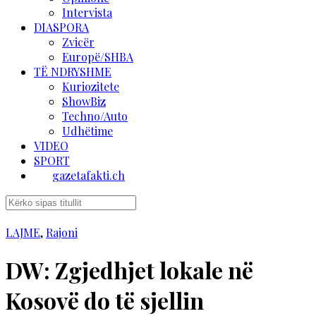
Intervista
DIASPORA
Zvicër
Europë/SHBA
TË NDRYSHME
Kuriozitete
ShowBiz
Techno/Auto
Udhëtime
VIDEO
SPORT
gazetafakti.ch
LAJME
,
Rajoni
DW: Zgjedhjet lokale në
Kosovë do të sjellin