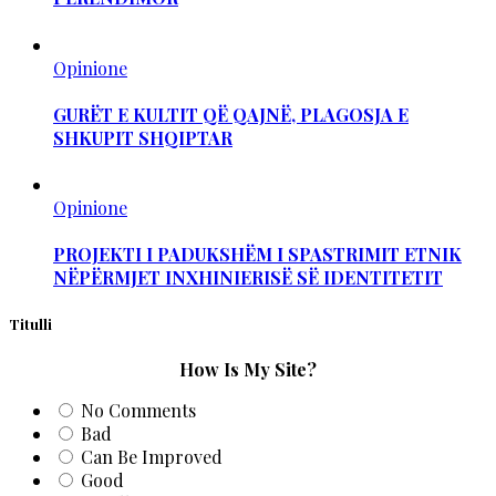
Opinione
GURËT E KULTIT QË QAJNË, PLAGOSJA E
SHKUPIT SHQIPTAR
Opinione
PROJEKTI I PADUKSHËM I SPASTRIMIT ETNIK
NËPËRMJET INXHINIERISË SË IDENTITETIT
Titulli
How Is My Site?
No Comments
Bad
Can Be Improved
Good