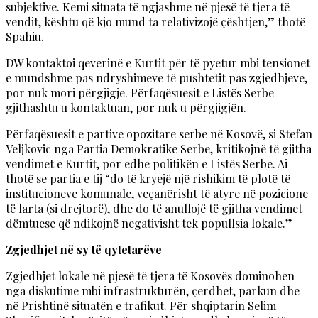
subjektive. Kemi situata të ngjashme në pjesë të tjera të
vendit, kështu që kjo mund ta relativizojë çështjen,” thotë
Spahiu.
DW kontaktoi qeverinë e Kurtit për të pyetur mbi tensionet
e mundshme pas ndryshimeve të pushtetit pas zgjedhjeve,
por nuk mori përgjigje. Përfaqësuesit e Listës Serbe
gjithashtu u kontaktuan, por nuk u përgjigjën.
Përfaqësuesit e partive opozitare serbe në Kosovë, si Stefan
Veljkovic nga Partia Demokratike Serbe, kritikojnë të gjitha
vendimet e Kurtit, por edhe politikën e Listës Serbe. Ai
thotë se partia e tij “do të kryejë një rishikim të plotë të
institucioneve komunale, veçanërisht të atyre në pozicione
të larta (si drejtorë), dhe do të anullojë të gjitha vendimet
dëmtuese që ndikojnë negativisht tek popullsia lokale.”
Zgjedhjet në sy të qytetarëve
Zgjedhjet lokale në pjesë të tjera të Kosovës dominohen
nga diskutime mbi infrastrukturën, çerdhet, parkun dhe
në Prishtinë situatën e trafikut. Për shqiptarin Selim