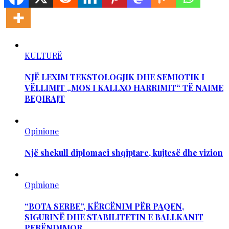
KULTURË
NJË LEXIM TEKSTOLOGJIK DHE SEMIOTIK I
VËLLIMIT „MOS I KALLXO HARRIMIT“ TË NAIME
BEQIRAJT
Opinione
Një shekull diplomaci shqiptare, kujtesë dhe vizion
Opinione
“BOTA SERBE”, KËRCËNIM PËR PAQEN,
SIGURINË DHE STABILITETIN E BALLKANIT
PERËNDIMOR