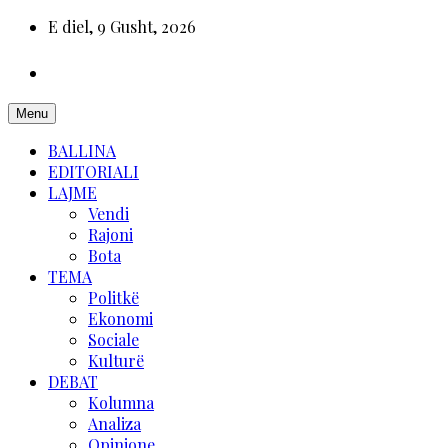
E diel, 9 Gusht, 2026
Menu
BALLINA
EDITORIALI
LAJME
Vendi
Rajoni
Bota
TEMA
Politkë
Ekonomi
Sociale
Kulturë
DEBAT
Kolumna
Analiza
Opinione