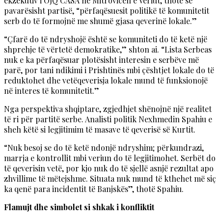
ekzekutiv i OJQ CASA në Mitrovicën e Veriut, thotë se
pavarësisht partisë, “përfaqësuesit politikë të komunitetit
serb do të formojnë me shumë gjasa qeverinë lokale.”
“Çfarë do të ndryshojë është se komuniteti do të ketë një
shprehje të vërtetë demokratike,” shton ai. “Lista Serbeas
nuk e ka përfaqësuar plotësisht interesin e serbëve më
parë, por tani ndikimi i Prishtinës mbi çështjet lokale do të
reduktohet dhe vetëqeverisja lokale mund të funksionojë
në interes të komunitetit.”
Nga perspektiva shqiptare, zgjedhjet shënojnë një realitet
të ri për partitë serbe. Analisti politik Nexhmedin Spahiu e
sheh këtë si legjitimim të masave të qeverisë së Kurtit.
“Nuk besoj se do të ketë ndonjë ndryshim; përkundrazi,
marrja e kontrollit mbi veriun do të legjitimohet. Serbët do
të qeverisin vetë, por kjo nuk do të sjellë asnjë rezultat apo
zhvillime të mëtejshme. Situata nuk mund të kthehet më siç
ka qenë para incidentit të Banjskës”, thotë Spahiu.
Flamujt dhe simbolet si shkak i konfliktit