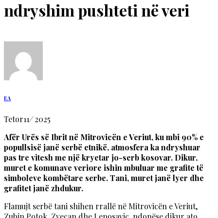
ndryshim pushteti në veri
EA
Tetor
11
/
2025
Afër Urës së Ibrit në Mitrovicën e Veriut, ku mbi 90% e
popullsisë janë serbë etnikë, atmosfera ka ndryshuar
pas tre vitesh me një kryetar jo-serb kosovar. Dikur,
muret e komunave veriore ishin mbuluar me grafite të
simboleve kombëtare serbe. Tani, muret janë lyer dhe
grafitet janë zhdukur.
Flamujt serbë tani shihen rrallë në Mitrovicën e Veriut,
Zubin Potok, Zveçan dhe Leposaviç, ndonëse dikur ato