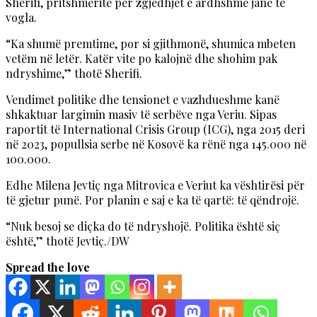
Sherifi, pritshmëritë për zgjedhjet e ardhshme janë të
vogla.
“Ka shumë premtime, por si gjithmonë, shumica mbeten
vetëm në letër. Katër vite po kalojnë dhe shohim pak
ndryshime,” thotë Sherifi.
Vendimet politike dhe tensionet e vazhdueshme kanë
shkaktuar largimin masiv të serbëve nga Veriu. Sipas
raportit të International Crisis Group (ICG), nga 2015 deri
në 2023, popullsia serbe në Kosovë ka rënë nga 145.000 në
100.000.
Edhe Milena Jevtiç nga Mitrovica e Veriut ka vështirësi për
të gjetur punë. Por planin e saj e ka të qartë: të qëndrojë.
“Nuk besoj se diçka do të ndryshojë. Politika është siç
është,” thotë Jevtiç./DW
Spread the love