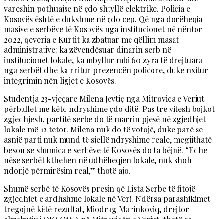
vareshin pothuajse në çdo shtyllë elektrike. Policia e
Kosovës është e dukshme në çdo cep. Që nga dorëheqja
masive e serbëve të Kosovës nga institucionet në nëntor
2022, qeveria e Kurtit ka zbatuar me qëllim masat
administrative: ka zëvendësuar dinarin serb në
institucionet lokale, ka mbyllur mbi 60 zyra të drejtuara
nga serbët dhe ka rritur prezencën policore, duke nxitur
integrimin nën ligjet e Kosovës.
Studentja 23-vjeçare Milena Jevtiç nga Mitrovica e Veriut
përballet me këto ndryshime çdo ditë. Pas tre vitesh bojkot
zgjedhjesh, partitë serbe do të marrin pjesë në zgjedhjet
lokale më 12 tetor. Milena nuk do të votojë, duke parë se
asnjë parti nuk mund të sjellë ndryshime reale, megjithatë
beson se shumica e serbëve të Kosovës do ta bëjnë. “Edhe
nëse serbët kthehen në udhëheqjen lokale, nuk shoh
ndonjë përmirësim real,” thotë ajo.
Shumë serbë të Kosovës presin që Lista Serbe të fitojë
zgjedhjet e ardhshme lokale në Veri. Ndërsa parashikimet
tregojnë këtë rezultat, Miodrag Marinkoviq, drejtor