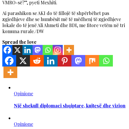
VMRO-së?”, pyeti Mexhiti.
Ai parashikon se AKI do të fillojë të shpërbëhet pas
zgjedhjeve dhe se humbësit më të mëdhenj të zgjedhjeve
lokale do të jenë Ali Ahmeti dhe BDI, me fitore vetëm në tri
komuna rurale./DW
Spread the love
Opinione
Një shekull diplomaci shqiptare, kujtesë dhe vizion
Opinione