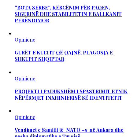
“BOTA SERBE”, KËRCËNIM PËR PAQEN,
SIGURINË DHE STABILITETIN E BALLKANIT
PERËNDIMOR
Opinione
GURËT E KULTIT QË QAJNË, PLAGOSJA E
SHKUPIT SHQIPTAR
Opinione
PROJEKTI I PADUKSHËM I SPASTRIMIT ETNIK
NËPËRMJET INXHINIERISË SË IDENTITETIT
Opinione
Vendimet e Samitit të NATO –s në Ankara dhe
pesha diplomatike e Turqisë