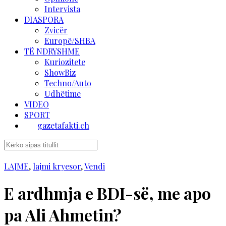
Intervista
DIASPORA
Zvicër
Europë/SHBA
TË NDRYSHME
Kuriozitete
ShowBiz
Techno/Auto
Udhëtime
VIDEO
SPORT
gazetafakti.ch
LAJME
,
lajmi kryesor
,
Vendi
E ardhmja e BDI-së, me apo
pa Ali Ahmetin?