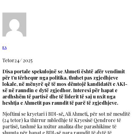
EA
Tetor
24
/
2025
Disa portale spekulojnë se Ahmeti është afër vendimit
për t’u tërhequr nga politika, thuhet pas zgjedhjeve
lokale, në mënyrë që të mos dëmtojë kandidatët e AKI-
së në raundin e dytë zgjedhor. Interesi për hapat e
ardhshëm të partisë dhe të liderit të saj u nxit nga
heshtja e Ahmetit pas raundit të parë të zgjedhjeve.
Njoftimi se kryetari i BDI-së, Ali Ahmeti, për sot në mesditë
(24 tetor) ka thirrur mbledhje të Kryesisë Qendrore të
partisë, tashmë ka nxitur analiza dhe parashikime të
shumta për hapat e BDI-së para raundit të dytë të