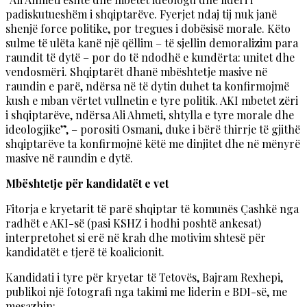
padiskutueshëm i shqiptarëve. Fyerjet ndaj tij nuk janë
shenjë force politike, por tregues i dobësisë morale. Këto
sulme të ulëta kanë një qëllim – të sjellin demoralizim para
raundit të dytë – por do të ndodhë e kundërta: unitet dhe
vendosmëri. Shqiptarët dhanë mbështetje masive në
raundin e parë, ndërsa në të dytin duhet ta konfirmojmë
kush e mban vërtet vullnetin e tyre politik. AKI mbetet zëri
i shqiptarëve, ndërsa Ali Ahmeti, shtylla e tyre morale dhe
ideologjike”, – porositi Osmani, duke i bërë thirrje të gjithë
shqiptarëve ta konfirmojnë këtë me dinjitet dhe në mënyrë
masive në raundin e dytë.
Mbështetje për kandidatët e vet
Fitorja e kryetarit të parë shqiptar të komunës Çashkë nga
radhët e AKI-së (pasi KSHZ i hodhi poshtë ankesat)
interpretohet si erë në krah dhe motivim shtesë për
kandidatët e tjerë të koalicionit.
Kandidati i tyre për kryetar të Tetovës, Bajram Rexhepi,
publikoi një fotografi nga takimi me liderin e BDI-së, me
mesazhin: