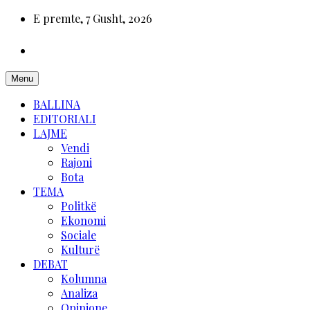
E premte, 7 Gusht, 2026
Menu
BALLINA
EDITORIALI
LAJME
Vendi
Rajoni
Bota
TEMA
Politkë
Ekonomi
Sociale
Kulturë
DEBAT
Kolumna
Analiza
Opinione