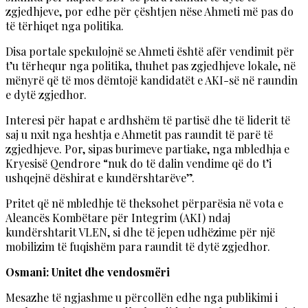
zgjedhjeve, por edhe për çështjen nëse Ahmeti më pas do
të tërhiqet nga politika.
Disa portale spekulojnë se Ahmeti është afër vendimit për
t’u tërhequr nga politika, thuhet pas zgjedhjeve lokale, në
mënyrë që të mos dëmtojë kandidatët e AKI-së në raundin
e dytë zgjedhor.
Interesi për hapat e ardhshëm të partisë dhe të liderit të
saj u nxit nga heshtja e Ahmetit pas raundit të parë të
zgjedhjeve. Por, sipas burimeve partiake, nga mbledhja e
Kryesisë Qendrore “nuk do të dalin vendime që do t’i
ushqejnë dëshirat e kundërshtarëve”.
Pritet që në mbledhje të theksohet përparësia në vota e
Aleancës Kombëtare për Integrim (AKI) ndaj
kundërshtarit VLEN, si dhe të jepen udhëzime për një
mobilizim të fuqishëm para raundit të dytë zgjedhor.
Osmani: Unitet dhe vendosmëri
Mesazhe të ngjashme u përcollën edhe nga publikimi i