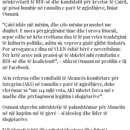
nënkryetarit të BDI-së dhe kandidatit për kryetar të Çairit,
që pësoi humbje në raundin e parë të zgjedhjeve, Bujar
Osmani.
“Çairi ishte një mësim, dhe çdo mësim pranohet me
dinjitet. E mora përgjegjësinë time dhe i urova fituesit,
sepse edhe në këto rrethana dua të lë pas vetes trashëgimi
të kulturës politike, ashtu siç veprova gjatë gjithë fushatës.
Por arroganca e disa në VLEN është bërë e neveritshme.
Për këtë arsye nuk pranoj që të shkelet mbi rezultatin e
BDI-së dhe të koalicionit”, – shkroi Osmani në profilin e tij
në Facebook.
Ai iu referua edhe rezultatit të Aleancës Kombëtare për
Integrim (AKI) në raundin e parë të zgjedhjeve, duke
vlerësuar se “me 114 mijë vota, AKI mbetet forca më e
madhe dhe përfaqësuesi legjitim i shqiptarëve”.
Osmani shprehu mbështetje të pakushtëzuar për Ahmetin
në një kuptim më të gjerë – si ideolog dhe lider të
shqiptarëve.
“Ali Ahmeti është dhe mbetet ideologu dhe lideri i