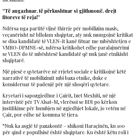
“Të angazhuar, të përkushtuar si gjithmonë, drejt
fitoreve të reja!”
Ndërsa nga partitë vijnë thirrje për mobilizim masiv,
veçanërisht në bllokun shqiptar, aty nuk mungojnë kritikat
se disa kandidatë të VLEN-it kanë fituar me mbështetjen e
VMRO-DPMNE-së, ndërsa kritikohet edhe paralajmërimi
se VLEN do të mbështesë kandidatë që nuk janë etnikisht
shqiptarë.
Një pjesë e qytetarëve në rrjetet sociale e kritikojnë këtë
narrativë të mobilizimit mbi baza etnike, duke e
konsideruar të padenjë për një shoqëri qytetare.
Kryetari i sapozgjedhur i Çairit, Izet Mexhiti, në një
intervistë për TV Alsat-M, vlerësoi se BDI po kërkon
justifikime për humbjen në zgjedhjet lokale, jo vetëm në
Çair, por edhe në komuna të tjera.
“Nuk ka asgjë të pazakontë – shikoni Haraçinën, ku 100
për qind e popullsisë është shqiptare. Ku është këtu roli i