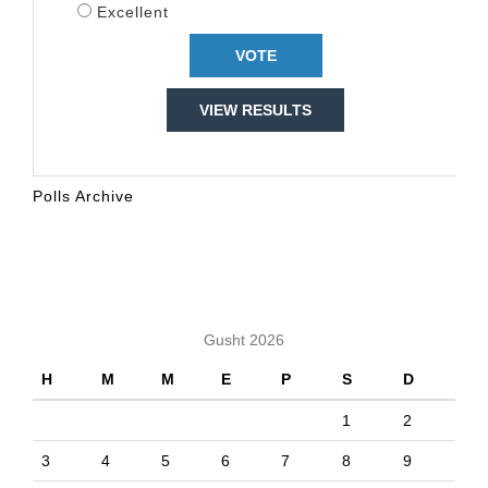
Excellent
VIEW RESULTS
Polls Archive
KALENDARI
Gusht 2026
H
M
M
E
P
S
D
1
2
3
4
5
6
7
8
9