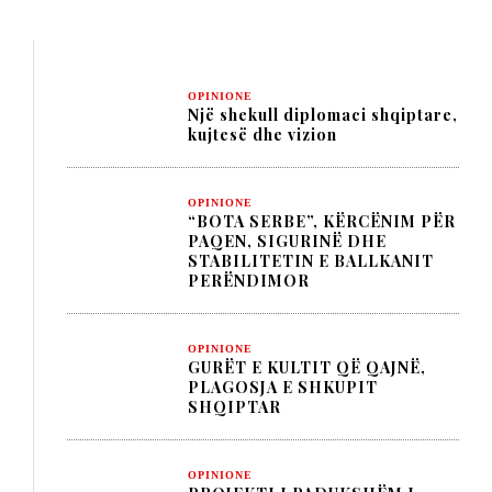
OPINIONE
Një shekull diplomaci shqiptare,
kujtesë dhe vizion
OPINIONE
“BOTA SERBE”, KËRCËNIM PËR
PAQEN, SIGURINË DHE
STABILITETIN E BALLKANIT
PERËNDIMOR
OPINIONE
GURËT E KULTIT QË QAJNË,
PLAGOSJA E SHKUPIT
SHQIPTAR
OPINIONE