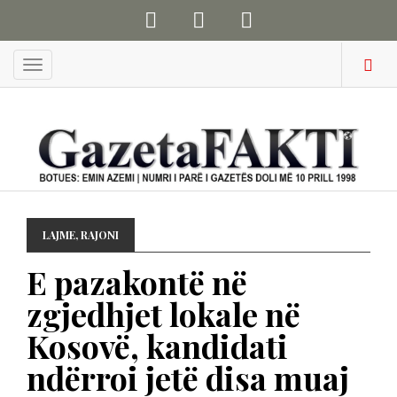
Menu
LAJME
,
RAJONI
E pazakontë në
zgjedhjet lokale në
Kosovë, kandidati
ndërroi jetë disa muaj