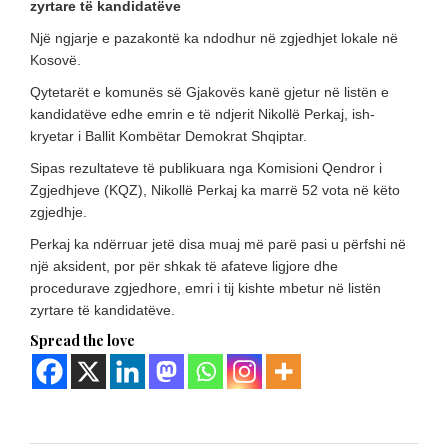
zyrtare të kandidatëve
Një ngjarje e pazakontë ka ndodhur në zgjedhjet lokale në
Kosovë.
Qytetarët e komunës së Gjakovës kanë gjetur në listën e
kandidatëve edhe emrin e të ndjerit Nikollë Perkaj, ish-
kryetar i Ballit Kombëtar Demokrat Shqiptar.
Sipas rezultateve të publikuara nga Komisioni Qendror i
Zgjedhjeve (KQZ), Nikollë Perkaj ka marrë 52 vota në këto
zgjedhje.
Perkaj ka ndërruar jetë disa muaj më parë pasi u përfshi në
një aksident, por për shkak të afateve ligjore dhe
procedurave zgjedhore, emri i tij kishte mbetur në listën
zyrtare të kandidatëve.
Spread the love