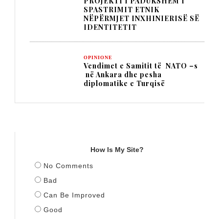
PROJEKTI I PADUKSHËM I
SPASTRIMIT ETNIK
NËPËRMJET INXHINIERISË SË
IDENTITETIT
OPINIONE
Vendimet e Samitit të NATO –s
në Ankara dhe pesha
diplomatike e Turqisë
TITULLI
How Is My Site?
No Comments
Bad
Can Be Improved
Good