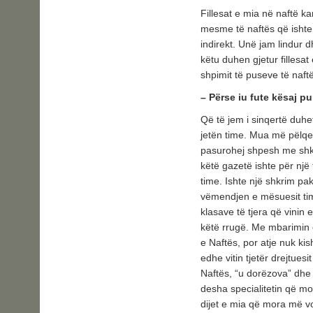
Fillesat e mia në naftë k
mesme të naftës që ishte 
indirekt. Unë jam lindur 
këtu duhen gjetur fillesat
shpimit të puseve të naftë
– Përse iu fute kësaj p
Që të jem i sinqertë duhet
jetën time. Mua më pëlqen
pasurohej shpesh me shkr
këtë gazetë ishte për një 
time. Ishte një shkrim pa
vëmendjen e mësuesit tim
klasave të tjera që vinin 
këtë rrugë. Me mbarimin e
e Naftës, por atje nuk kis
edhe vitin tjetër drejtue
Naftës, “u dorëzova” dhe 
desha specialitetin që mo
dijet e mia që mora më vo