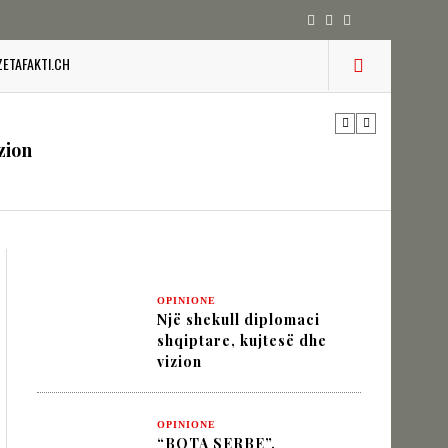
 pesha diplomatike e Turqisë
ZETAFAKTI.CH
zion
URINË DHE STABILITETIN E BALLKANIT
SHKUPIT SHQIPTAR
OPINIONE
Një shekull diplomaci
shqiptare, kujtesë dhe
IK NËPËRMJET INXHINIERISË SË
vizion
OPINIONE
“BOTA SERBE”,