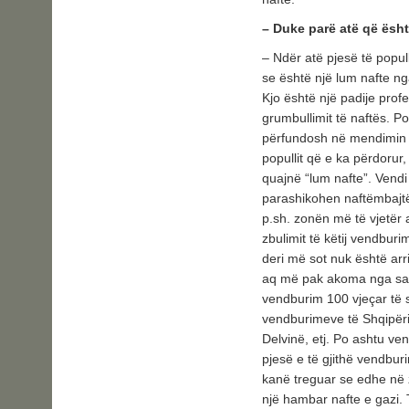
– Duke parë atë që ësht
– Ndër atë pjesë të popul
se është një lum nafte n
Kjo është një padije prof
grumbullimit të naftës. 
përfundosh në mendimin se
popullit që e ka përdorur
quajnë “lum nafte”. Vend
parashikohen naftëmbajtë
p.sh. zonën më të vjetër 
zbulimit të këtij vendburi
deri më sot nuk është arr
aq më pak akoma nga sasia
vendburim 100 vjeçar të 
vendburimeve të Shqipëri
Delvinë, etj. Po ashtu ve
pjesë e të gjithë vendbur
kanë treguar se edhe në z
një hambar nafte e gazi. T