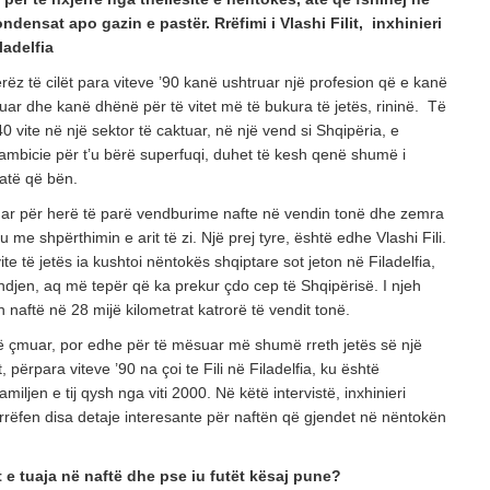
Vendimet e Samitit të NATO –s në Ankara dhe
ndensat apo gazin e pastër. Rrëfimi i Vlashi Filit, inxhinieri
ladelfia
POSTED ON: 16/07/2026
OPINIONE
ëz të cilët para viteve ’90 kanë ushtruar një profesion që e kanë
Një shekull diplomaci shqiptare, kujtesë dhe vi
r dhe kanë dhënë për të vitet më të bukura të jetës, rininë. Të
 vite në një sektor të caktuar, në një vend si Shqipëria, e
POSTED ON: 03/08/2026
ambicie për t’u bërë superfuqi, duhet të kesh qenë shumë i
atë që bën.
ar për herë të parë vendburime nafte në vendin tonë dhe zemra
 me shpërthimin e arit të zi. Një prej tyre, është edhe Vlashi Fili.
vite të jetës ia kushtoi nëntokës shqiptare sot jeton në Filadelfia,
djen, aq më tepër që ka prekur çdo cep të Shqipërisë. I njeh
 naftë në 28 mijë kilometrat katrorë të vendit tonë.
 të çmuar, por edhe për të mësuar më shumë rreth jetës së një
t, përpara viteve ’90 na çoi te Fili në Filadelfia, ku është
ljen e tij qysh nga viti 2000. Në këtë intervistë, inxhinieri
na rrëfen disa detaje interesante për naftën që gjendet në nëntokën
lesat e tuaja në naftë dhe pse iu futët kësaj pune?