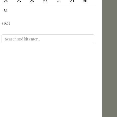
24
25
26
27
28
29
30
31
« Kor
ADS