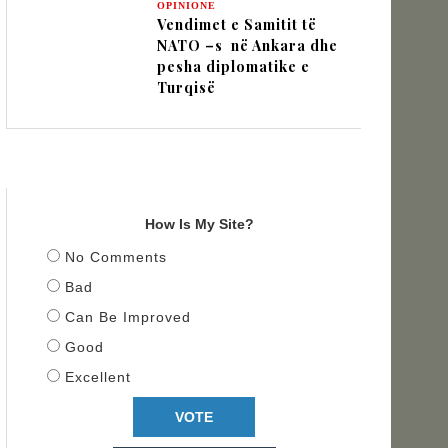
OPINIONE
Vendimet e Samitit të
NATO –s në Ankara dhe
pesha diplomatike e
Turqisë
TITULLI
How Is My Site?
No Comments
Bad
Can Be Improved
Good
Excellent