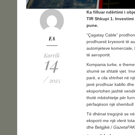
Ka filluar ndërtimi i ob
TIR Shkupi 1. Investimi
pune.
“Çagatay Cable” prodhon t
EA
prodhuesit kryesorë të au
automjeteve komerciale, 
14
Korrik
të aeroportit.
Kompania turke, e theme
shumë se shtatë vjet. Inv
/
parë, e cila shtrihet në n
2025
janë prodhuar kabllo dhe t
eksportohen jashtë vendit.
thotë mbështetje për fur
përfaqëson një shembull 
Të dhënat tregojnë se në
eksporti me një vlerë tot
dhe Belgjikë./
GazetaFAK