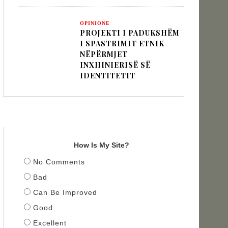
OPINIONE
PROJEKTI I PADUKSHËM
I SPASTRIMIT ETNIK
NËPËRMJET
INXHINIERISË SË
IDENTITETIT
TITULLI
How Is My Site?
No Comments
Bad
Can Be Improved
Good
Excellent