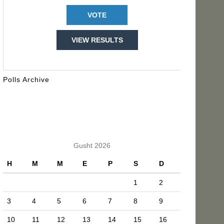
VIEW RESULTS
Polls Archive
KALENDARI
Gusht 2026
H
M
M
E
P
S
D
1
2
3
4
5
6
7
8
9
10
11
12
13
14
15
16