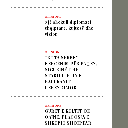
OPINIONE
IK NËPËRMJET INXHINIERISË SË
Një shekull diplomaci
shqiptare, kujtesë dhe
vizion
 VËLLIMIT „MOS I KALLXO HARRIMIT“
OPINIONE
“BOTA SERBE”,
KËRCËNIM PËR PAQEN,
SIGURINË DHE
STABILITETIN E
BALLKANIT
PERËNDIMOR
OPINIONE
GURËT E KULTIT QË
QAJNË, PLAGOSJA E
SHKUPIT SHQIPTAR