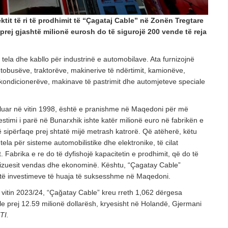
jektit të ri të prodhimit të “Çagataj Cable” në Zonën Tregtare
 prej gjashtë milionë eurosh do të sigurojë 200 vende të reja
ela dhe kabllo për industrinë e automobilave. Ata furnizojnë
tobusëve, traktorëve, makinerive të ndërtimit, kamionëve,
kondicionerëve, makinave të pastrimit dhe automjeteve speciale
luar në vitin 1998, është e pranishme në Maqedoni për më
estimi i parë në Bunarxhik ishte katër milionë euro në fabrikën e
jë sipërfaqe prej shtatë mijë metrash katrorë. Që atëherë, këtu
ela për sisteme automobilistike dhe elektronike, të cilat
 Fabrika e re do të dyfishojë kapacitetin e prodhimit, që do të
nizuesit vendas dhe ekonominë. Kështu, “Çagatay Cable”
të investimeve të huaja të suksesshme në Maqedoni.
 vitin 2023/24, “Çağatay Cable” kreu rreth 1,062 dërgesa
ale prej 12.59 milionë dollarësh, kryesisht në Holandë, Gjermani
TI.