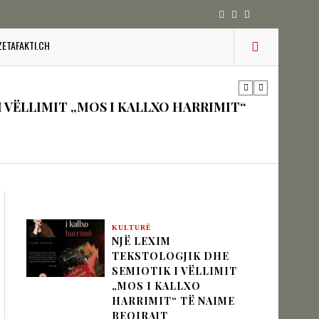
IK NËPËRMJET INXHINIERISË SË
ZETAFAKTI.CH
 VËLLIMIT „MOS I KALLXO HARRIMIT“
zion
KULTURË
URINË DHE STABILITETIN E BALLKANIT
NJË LEXIM
TEKSTOLOGJIK DHE
SEMIOTIK I VËLLIMIT
„MOS I KALLXO
HARRIMIT“ TË NAIME
SHKUPIT SHQIPTAR
BEQIRAJT