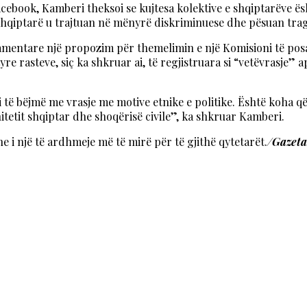
l Facebook, Kamberi theksoi se kujtesa kolektive e shqiptarëv
 shqiptarë u trajtuan në mënyrë diskriminuese dhe pësuan trag
entare një propozim për themelimin e një Komisioni të posaçëm
re rasteve, siç ka shkruar ai, të regjistruara si “vetëvrasje” a
të bëjmë me vrasje me motive etnike e politike. Është koha që
etit shqiptar dhe shoqërisë civile”, ka shkruar Kamberi.
dhe i një të ardhmeje më të mirë për të gjithë qytetarët.
/Gazet