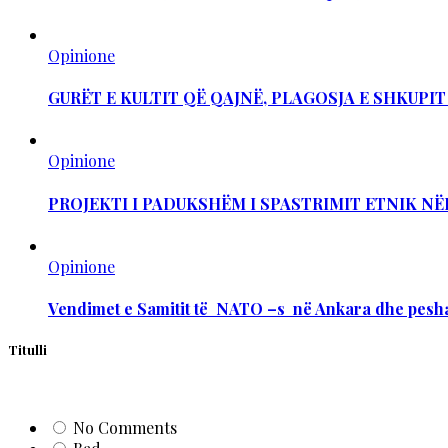
Opinione
GURËT E KULTIT QË QAJNË, PLAGOSJA E SHKUPI
Opinione
PROJEKTI I PADUKSHËM I SPASTRIMIT ETNIK NË
Opinione
Vendimet e Samitit të NATO –s në Ankara dhe pesha
Titulli
No Comments