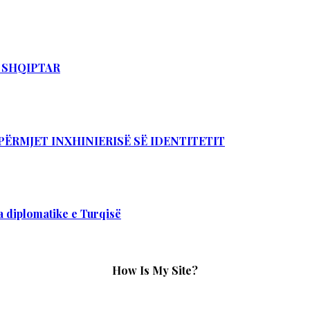
T SHQIPTAR
PËRMJET INXHINIERISË SË IDENTITETIT
 diplomatike e Turqisë
How Is My Site?