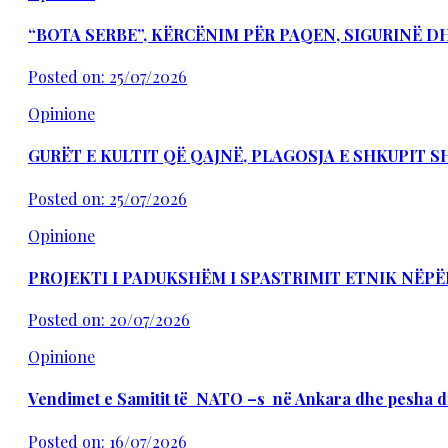
“BOTA SERBE”, KËRCËNIM PËR PAQEN, SIGURINË 
Posted on: 25/07/2026
Opinione
GURËT E KULTIT QË QAJNË, PLAGOSJA E SHKUPIT 
Posted on: 25/07/2026
Opinione
PROJEKTI I PADUKSHËM I SPASTRIMIT ETNIK NËPË
Posted on: 20/07/2026
Opinione
Vendimet e Samitit të NATO –s në Ankara dhe pesha d
Posted on: 16/07/2026