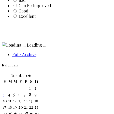
Bad
Can Be Improved
Good
Excellent
Loading ...
Polls Archive
Kalendari
Gusht 2026
H
M
M
E
P
S
D
1
2
3
4
5
6
7
8
9
10
11
12
13
14
15
16
17
18
19
20
21
22
23
24
25
26
27
28
29
30