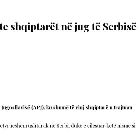
e shqiptarët në jug të Serbisë
ugosllavisë (APJ), ku shumë të rinj shqiptarë u trajtuan
detyrueshëm ushtarak në Serbi, duke e cilësuar këtë nismë si