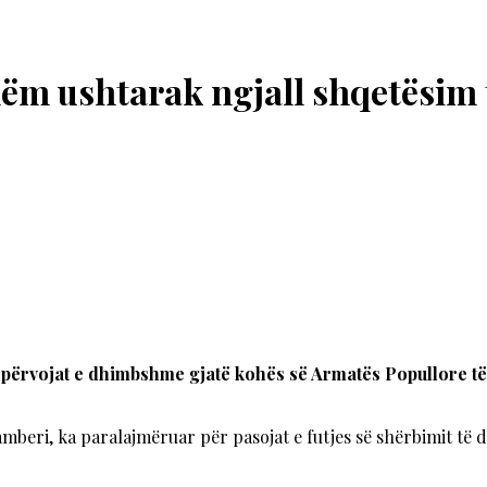
hëm ushtarak ngjall shqetësim t
përvojat e dhimbshme gjatë kohës së Armatës Popullore të J
mberi, ka paralajmëruar për pasojat e futjes së shërbimit të 