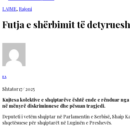
LAJME
,
Rajoni
Futja e shërbimit të detyrues
EA
Shtator
17
/
2025
Kujtesa kolektive e shqiptarëve është ende e rënduar nga 
në mënyrë diskriminuese dhe pësuan tragjedi.
Deputeti i vetëm shqiptar në Parlamentin e Serbisë, Shaip Ka
shqetësuese për shqiptarët në Luginën e Preshevës.