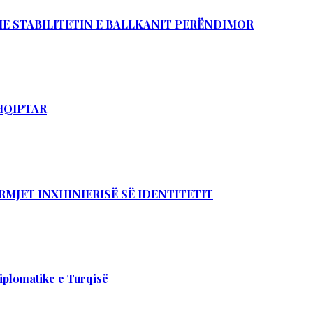
DHE STABILITETIN E BALLKANIT PERËNDIMOR
SHQIPTAR
RMJET INXHINIERISË SË IDENTITETIT
iplomatike e Turqisë