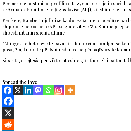
Përmes një postimi në profilin e tij zyrtar në rrjetin socia
së Armatës Popullore të Jugosllavisë (APJ), ku shumë të rinj
Për këtë, Kamberi njoftoi se ka dorëzuar në procedurë parlam
shqiptarë në radhët e APJ-së gjatë viteve ’80. Shumë prej këty
shpesh mbanin shenja dhune.
“Mungesa e hetimeve të pavarura ka forcuar bindjen se kemi 
posaçëm, ku do të përfshiheshin edhe përfaqësues të komunit
Sipas tij, drejtësia për viktimat është gur themeli i pajtimit 
Spread the love