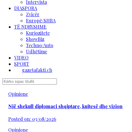
Intervista
DIASPORA
Zvicër
Europë/SHBA
TË NDRYSHME
Kuriozitete
ShowBiz
Techno/Auto
Udhëtime
VIDEO
SPORT
gazetafakti.ch
Opinione
Një shekull diplomaci shqiptare, kujtesë dhe vizion
Posted on: 03/08/2026
Opinione