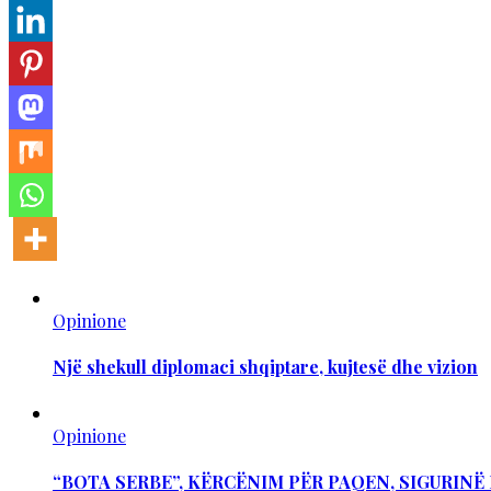
Opinione
Një shekull diplomaci shqiptare, kujtesë dhe vizion
Opinione
“BOTA SERBE”, KËRCËNIM PËR PAQEN, SIGURIN