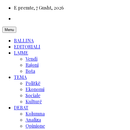
E premte, 7 Gusht, 2026
Menu
BALLINA
EDITORIALI
LAJME
Vendi
Rajoni
Bota
TEMA
Politkë
Ekonomi
Sociale
Kulturë
DEBAT
Kolumna
Analiza
Opinione