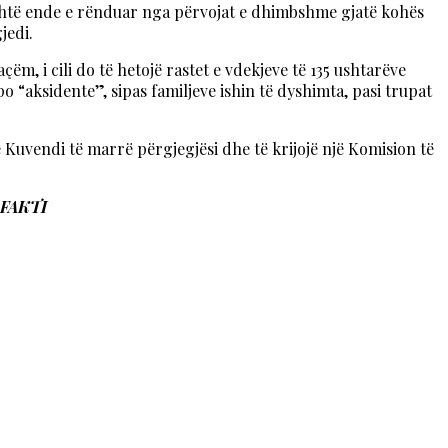
e është ende e rënduar nga përvojat e dhimbshme gjatë kohës
jedi.
, i cili do të hetojë rastet e vdekjeve të 135 ushtarëve
po “aksidente”, sipas familjeve ishin të dyshimta, pasi trupat
 Kuvendi të marrë përgjegjësi dhe të krijojë një Komision të
aFAKTI