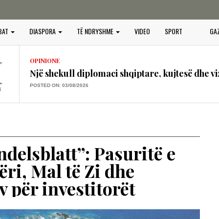
OPINIONE
Vendimet e Samitit të NATO –s në Ankara dhe
BAT
DIASPORA
TË NDRYSHME
VIDEO
SPORT
GA
POSTED ON: 16/07/2026
OPINIONE
Një shekull diplomaci shqiptare, kujtesë dhe vi
POSTED ON: 03/08/2026
OPINIONE
“BOTA SERBE”, KËRCËNIM PËR PAQEN, SIG
PERËNDIMOR
POSTED ON: 25/07/2026
OPINIONE
elsblatt”: Pasuritë e
GURËT E KULTIT QË QAJNË, PLAGOSJA E 
ri, Mal të Zi dhe
POSTED ON: 25/07/2026
 për investitorët
OPINIONE
PROJEKTI I PADUKSHËM I SPASTRIMIT ETN
IDENTITETIT