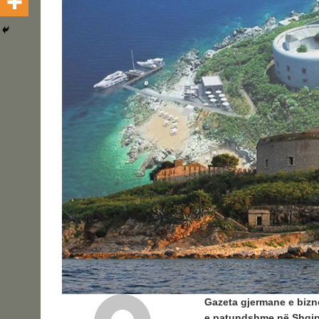
Gazeta gjermane e bizne
e patundshme në Shqipër