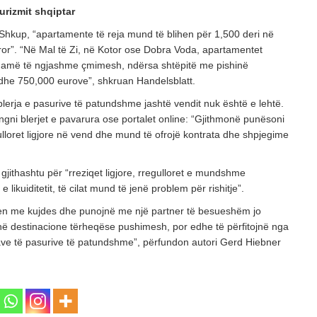
urizmit shqiptar
 Shkup, “apartamente të reja mund të blihen për 1,500 deri në
ror”. “Në Mal të Zi, në Kotor ose Dobra Voda, apartamentet
gamë të ngjashme çmimesh, ndërsa shtëpitë me pishinë
dhe 750,000 eurove”, shkruan Handelsblatt.
lerja e pasurive të patundshme jashtë vendit nuk është e lehtë.
ngni blerjet e pavarura ose portalet online: “Gjithmonë punësoni
gulloret ligjore në vend dhe mund të ofrojë kontrata dhe shpjegime
gjithashtu për “rreziqet ligjore, rregulloret e mundshme
ikuiditetit, të cilat mund të jenë problem për rishitje”.
hen me kujdes dhe punojnë me një partner të besueshëm jo
ë destinacione tërheqëse pushimesh, por edhe të përfitojnë nga
ave të pasurive të patundshme”, përfundon autori Gerd Hiebner