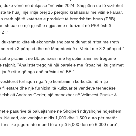
a, duke vënë në dukje se “në vitin 2024, Shqipëria do të vizitohet
stë të huaj, një rritje prej 15 përqind krahasuar me vitin e kaluar.
n rreth një të katërtën e produktit të brendshëm bruto (PBB),
ke shtuar se një pjesë e ngjashme e turizmit në PBB është
 Zi.”
 dukshme: këtë vit ekonomia shqiptare duhet të rritet me rreth
i me rreth 3 përqind dhe në Maqedoninë e Veriut me 3.2 përqind.”
iatat e pranimit në BE po nxisin më tej optimizmin në tregun e
ë rajonit. “Analistët tregojnë një paralele me Kroacinë, ku çmimet
 janë rritur që nga anëtarësimi në BE.”
vestitorët tërhiqen nga “një kombinim i kërkesës në rritje
a fillestare dhe një furnizimi të kufizuar të vendeve tërheqëse
delsblatt Andreas Gerler, një menaxher në Velinvest Pruske &
met e pasurive të paluajtshme në Shqipëri ndryshojnë ndjeshëm
. Në veri, ato variojnë midis 1,000 dhe 1,500 euro për metër
t turistike jugore ato mund të arrijnë 5,000 deri në 6,000 euro”,