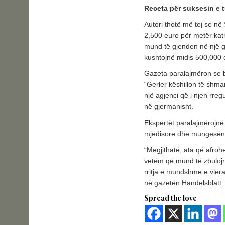
Receta për suksesin e t
Autori thotë më tej se në
2,500 euro për metër kat
mund të gjenden në një 
kushtojnë midis 500,000 
Gazeta paralajmëron se b
“Gerler këshillon të shma
një agjenci që i njeh rre
në gjermanisht.”
Ekspertët paralajmërojnë 
mjedisore dhe mungesën e l
“Megjithatë, ata që afro
vetëm që mund të zbulojn
rritja e mundshme e vler
në gazetën Handelsblatt.
Spread the love