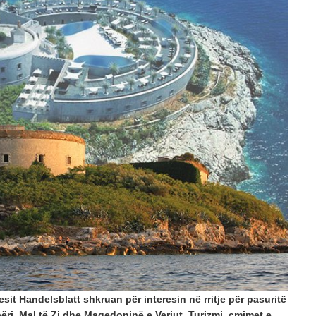
POSTED ON: 20/07/2026
OPINIONE
Vendimet e Samitit të NATO –s në Ankara dhe
POSTED ON: 16/07/2026
OPINIONE
Një shekull diplomaci shqiptare, kujtesë dhe vi
POSTED ON: 03/08/2026
sit Handelsblatt shkruan për interesin në rritje për pasuritë
i, Mal të Zi dhe Maqedoninë e Veriut. Turizmi, çmimet e