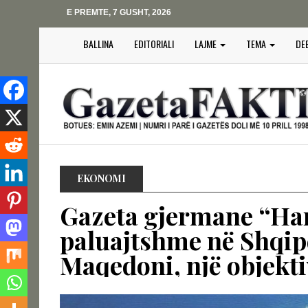
E PREMTE, 7 GUSHT, 2026
BALLINA
EDITORIALI
LAJME
TEMA
DE
EKONOMI
Gazeta gjermane “Hand
paluajtshme në Shqipë
Maqedoni, një objektiv