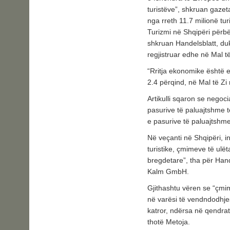
turistëve”, shkruan gazet
nga rreth 11.7 milionë turi
Turizmi në Shqipëri përbë
shkruan Handelsblatt, du
regjistruar edhe në Mal të
“Rritja ekonomike është e
2.4 përqind, në Mal të Z
Artikulli sqaron se negoc
pasurive të paluajtshme t
e pasurive të paluajtshme
Në veçanti në Shqipëri, in
turistike, çmimeve të ulët
bregdetare”, tha për Han
Kalm GmbH.
Gjithashtu vëren se “çmi
në varësi të vendndodhjes
katror, ​​ndërsa në qendra
thotë Metoja.