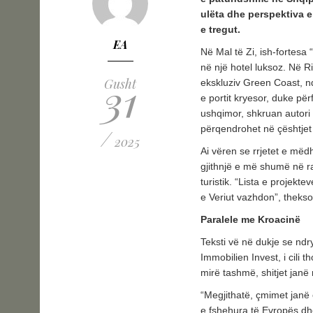
ulëta dhe perspektiva e
e tregut.
EA
Në Mal të Zi, ish-fortesa 
në një hotel luksoz. Në R
31
Gusht
ekskluziv Green Coast, nd
e portit kryesor, duke pë
ushqimor, shkruan autori
përqendrohet në çështje
/
2025
Ai vëren se rrjetet e mëdh
gjithnjë e më shumë në raj
turistik. “Lista e projek
e Veriut vazhdon”, thekso
Paralele me Kroacinë
Teksti vë në dukje se nd
Immobilien Invest, i cili 
mirë tashmë, shitjet janë r
“Megjithatë, çmimet janë 
e fshehura të Evropës dh