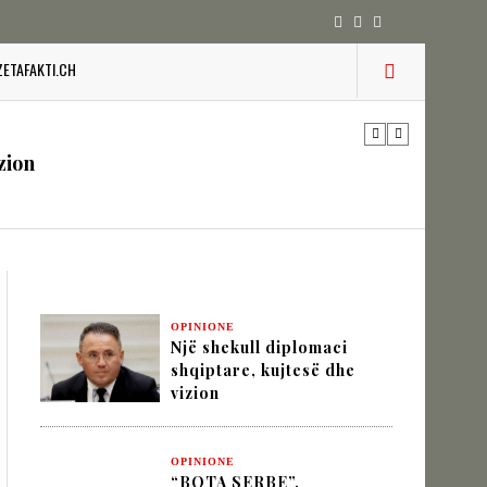
 pesha diplomatike e Turqisë
ZETAFAKTI.CH
zion
URINË DHE STABILITETIN E BALLKANIT
OPINIONE
Një shekull diplomaci
SHKUPIT SHQIPTAR
shqiptare, kujtesë dhe
vizion
IK NËPËRMJET INXHINIERISË SË
OPINIONE
“BOTA SERBE”,