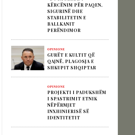
KËRCËNIM PËR PAQEN,
SIGURINË DHE
STABILITETIN E
 pesha diplomatike e Turqisë
BALLKANIT
PERËNDIMOR
zion
OPINIONE
GURËT E KULTIT QË
QAJNË, PLAGOSJA E
SHKUPIT SHQIPTAR
OPINIONE
PROJEKTI I PADUKSHËM
I SPASTRIMIT ETNIK
NËPËRMJET
INXHINIERISË SË
IDENTITETIT