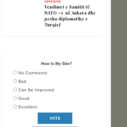
OPINIONE
Vendimet e Samitit të
NATO –s në Ankara dhe
pesha diplomatike e
Turqisë
TITULLI
How Is My Site?
No Comments
Bad
Can Be Improved
Good
Excellent