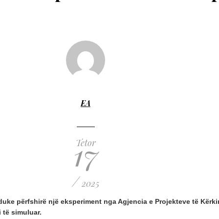
EA
17
Tetor
/
2025
, duke përfshirë një eksperiment nga Agjencia e Projekteve të Kërk
i të simuluar.