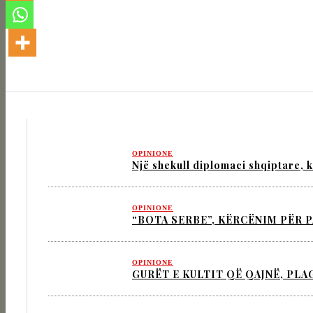
OPINIONE
Një shekull diplomaci shqiptare, k
OPINIONE
“BOTA SERBE”, KËRCËNIM PËR 
OPINIONE
GURËT E KULTIT QË QAJNË, PL