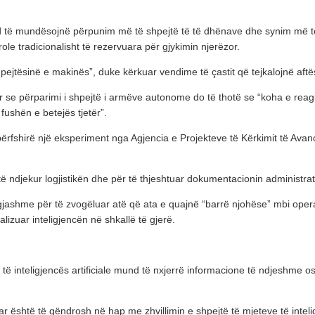
und të mundësojnë përpunim më të shpejtë të të dhënave dhe synim më të
ole tradicionalisht të rezervuara për gjykimin njerëzor.
ejtësinë e makinës”, duke kërkuar vendime të çastit që tejkalojnë aftës
ar se përparimi i shpejtë i armëve autonome do të thotë se “koha e reag
fushën e betejës tjetër”.
 përfshirë një eksperiment nga Agjencia e Projekteve të Kërkimit të Avanc
 të ndjekur logjistikën dhe për të thjeshtuar dokumentacionin administrati
ashme për të zvogëluar atë që ata e quajnë “barrë njohëse” mbi operato
lizuar inteligjencën në shkallë të gjerë.
të inteligjencës artificiale mund të nxjerrë informacione të ndjeshme 
ar është të qëndrosh në hap me zhvillimin e shpejtë të mjeteve të intelig