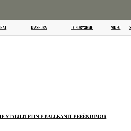
EBAT
DIASPORA
TË NDRYSHME
VIDEO
KOLUMNA
ZVICËR
KURIOZITETE
ANALIZA
EUROPË/SHBA
SHOWBIZ
OPINIONE
TECHNO/AUTO
INTERVISTA
UDHËTIME
DHE STABILITETIN E BALLKANIT PERËNDIMOR