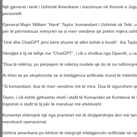
Një gjeneral i lartë i Ushtrisë Amerikane i stacionuar në Korenë e Ju
personelit.
Gjeneral Major William “Hank” Taylor, komandant i Ushtrisë së Tetë,
për të përmirësuar mënyrën se si merr vendime që prekin mijëra usht
“Unë dhe ChatGPT jemi bërë shumë të afërt kohët e fundit”, tha Taylor
Vërejtjet e tij në lidhje me “ChatGPT”, i cili u zhvillua nga OpenAI, u 
“Dua të ndërtoj, po përpiqem të ndërtoj modele që do të na ndihmojnë 
Ai shtoi se po eksploronte se si inteligjenca artificiale mund të mbësh
“Si komandant, dua të marr vendime më të mira. Dua të sigurohem q
Taylor, i cili është gjithashtu shefi i stafit të Komandës së Kombeve
trajnimin e stafit të tij për të menduar më efektivisht.
Komentet shënojnë një nga pranimet më të drejtpërdrejta deri më tani 
menduarit operacional.
Ushtria amerikane po kërkon të integrojë inteligjencën artificiale në op