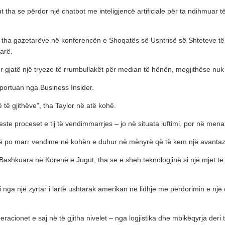
gut tha se përdor një chatbot me inteligjencë artificiale për ta ndihmu
 u tha gazetarëve në konferencën e Shoqatës së Ushtrisë së Shteteve 
arë.
 gjatë një tryeze të rrumbullakët për median të hënën, megjithëse nuk p
raportuan nga Business Insider.
të gjithëve”, tha Taylor në atë kohë.
teste proceset e tij të vendimmarrjes – jo në situata luftimi, por në mena
ë po marr vendime në kohën e duhur në mënyrë që të kem një avantazh
 të Bashkuara në Korenë e Jugut, tha se e sheh teknologjinë si një mjet
nga një zyrtar i lartë ushtarak amerikan në lidhje me përdorimin e një 
eracionet e saj në të gjitha nivelet – nga logjistika dhe mbikëqyrja deri