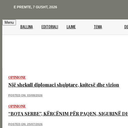
E PREMTE, 7 GUSHT, 2026
Menu
BALLINA
EDITORIALI
LAJME
TEMA
D
VENDI
POLITKË
RAJONI
EKONOMI
BOTA
SOCIALE
KULTURË
OPINIONE
Një shekull diplomaci shqiptare, kujtesë dhe vizion
POSTED ON: 03/08/2026
OPINIONE
“BOTA SERBE”, KËRCËNIM PËR PAQEN, SIGURINË 
POSTED ON: 25/07/2026