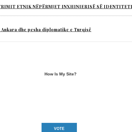
TRIMIT ETNIK NËPËRMJET INXHINIERISË SË IDENTITET
 Ankara dhe pesha diplomatike e Turqisë
TITULLI
How Is My Site?