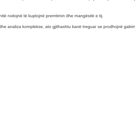
ë nxitojnë të kuptojnë premtimin dhe mangësitë e tij.
dhe analiza komplekse, ato gjithashtu kanë treguar se prodhojnë gabime