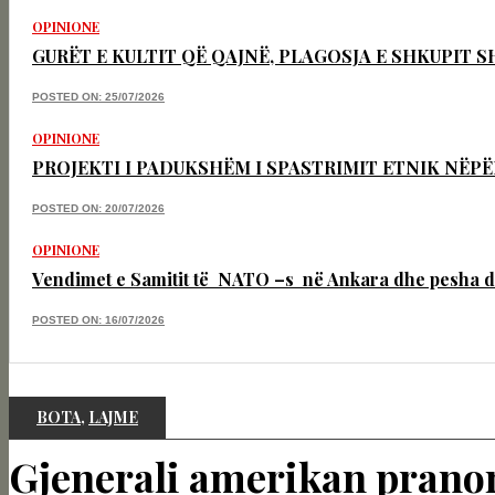
OPINIONE
GURËT E KULTIT QË QAJNË, PLAGOSJA E SHKUPIT 
POSTED ON: 25/07/2026
OPINIONE
PROJEKTI I PADUKSHËM I SPASTRIMIT ETNIK NËPË
POSTED ON: 20/07/2026
OPINIONE
Vendimet e Samitit të NATO –s në Ankara dhe pesha d
POSTED ON: 16/07/2026
BOTA
,
LAJME
Gjenerali amerikan prano