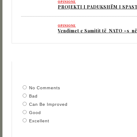
OPINIONE
PROJEKTI I PADUKSHËM I SPAS
OPINIONE
Vendimet e Samitit të NATO –s në
No Comments
Bad
Can Be Improved
Good
Excellent