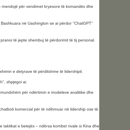
ar të mendojë për vendimet kryesore të komandës dhe
të Bashkuara në Uashington se ai përdor “ChatGPT”
ranoi të jepte shembuj të përdorimit të tij personal.
xhimin e detyrave të përditshme të lidershipit.
”, shpjegoi ai.
 të mundshëm për ndërtimin e modeleve analitike dhe
chatboti komercial për të ndihmuar në lidership ose të
 te taktikat e betejës – ndërsa kombet rivale si Kina dhe