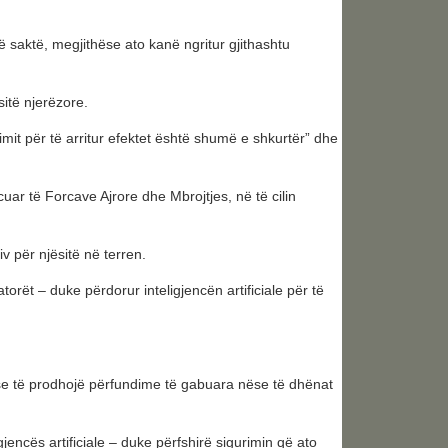
 saktë, megjithëse ato kanë ngritur gjithashtu
itë njerëzore.
imit për të arritur efektet është shumë e shkurtër” dhe
uar të Forcave Ajrore dhe Mbrojtjes, në të cilin
v për njësitë në terren.
rët – duke përdorur inteligjencën artificiale për të
ose të prodhojë përfundime të gabuara nëse të dhënat
jencës artificiale – duke përfshirë sigurimin që ato