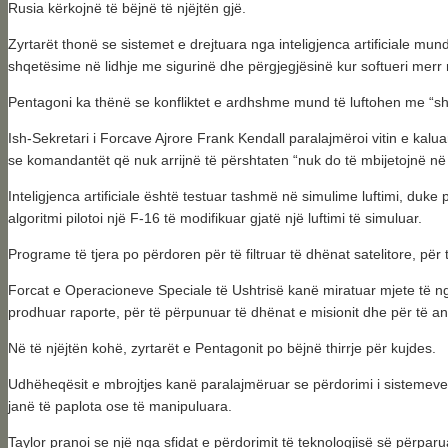
Rusia kërkojnë të bëjnë të njëjtën gjë.
Zyrtarët thonë se sistemet e drejtuara nga inteligjenca artificiale m
shqetësime në lidhje me sigurinë dhe përgjegjësinë kur softueri merr r
Pentagoni ka thënë se konfliktet e ardhshme mund të luftohen me “shp
Ish-Sekretari i Forcave Ajrore Frank Kendall paralajmëroi vitin e kalu
se komandantët që nuk arrijnë të përshtaten “nuk do të mbijetojnë në 
Inteligjenca artificiale është testuar tashmë në simulime luftimi, duke
algoritmi pilotoi një F-16 të modifikuar gjatë një luftimi të simuluar.
Programe të tjera po përdoren për të filtruar të dhënat satelitore, për
Forcat e Operacioneve Speciale të Ushtrisë kanë miratuar mjete të ngj
prodhuar raporte, për të përpunuar të dhënat e misionit dhe për të ana
Në të njëjtën kohë, zyrtarët e Pentagonit po bëjnë thirrje për kujdes.
Udhëheqësit e mbrojtjes kanë paralajmëruar se përdorimi i sistemeve 
janë të paplota ose të manipuluara.
Taylor pranoi se një nga sfidat e përdorimit të teknologjisë së përparu