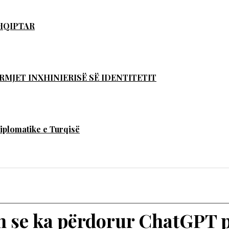
SHQIPTAR
RMJET INXHINIERISË SË IDENTITETIT
iplomatike e Turqisë
n se ka përdorur ChatGPT p