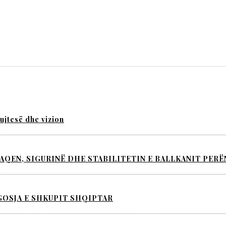
ujtesë dhe vizion
PAQEN, SIGURINË DHE STABILITETIN E BALLKANIT PER
AGOSJA E SHKUPIT SHQIPTAR