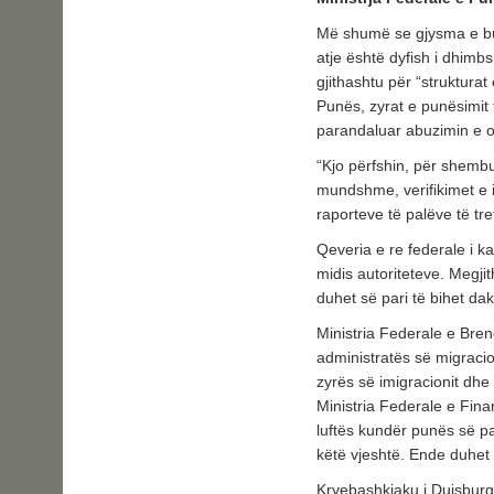
Më shumë se gjysma e bux
atje është dyfish i dhimb
gjithashtu për “struktura
Punës, zyrat e punësimit
parandaluar abuzimin e o
“Kjo përfshin, për shembul
mundshme, verifikimet e id
raporteve të palëve të tr
Qeveria e re federale i k
midis autoriteteve. Megji
duhet së pari të bihet dak
Ministria Federale e Bren
administratës së migracio
zyrës së imigracionit dhe
Ministria Federale e Fina
luftës kundër punës së pa
këtë vjeshtë. Ende duhet 
Kryebashkiaku i Duisburgu