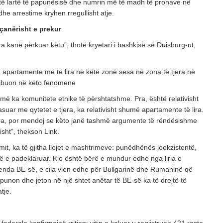
ë lartë të papunësisë dhe numrin më të madh të pronave në
dhe arrestime kryhen rregullisht atje.
çanërisht e prekur
 kanë përkuar këtu”, thotë kryetari i bashkisë së Duisburg-ut,
a apartamente më të lira në këtë zonë sesa në zona të tjera në
ribuon në këto fenomene
më ka komunitete etnike të përshtatshme. Pra, është relativisht
asuar me qytetet e tjera, ka relativisht shumë apartamente të lira.
era, por mendoj se këto janë tashmë argumente të rëndësishme
sht”, thekson Link.
mit, ka të gjitha llojet e mashtrimeve: punëdhënës joekzistentë,
ë e padeklaruar. Kjo është bërë e mundur edhe nga liria e
renda BE-së, e cila vlen edhe për Bullgarinë dhe Rumaninë që
punon dhe jeton në një shtet anëtar të BE-së ka të drejtë të
tje.