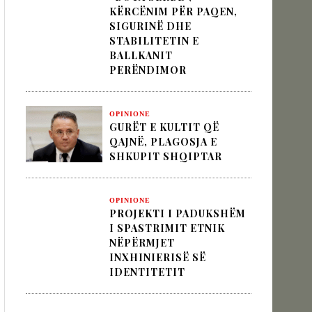
KËRCËNIM PËR PAQEN,
 pesha diplomatike e Turqisë
SIGURINË DHE
STABILITETIN E
BALLKANIT
PERËNDIMOR
zion
OPINIONE
GURËT E KULTIT QË
QAJNË, PLAGOSJA E
SHKUPIT SHQIPTAR
OPINIONE
PROJEKTI I PADUKSHËM
I SPASTRIMIT ETNIK
NËPËRMJET
INXHINIERISË SË
IDENTITETIT