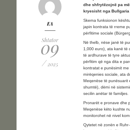
dhe shfrytëzojnë pa mës
kryesisht nga Bullgari
Skema funksionon kështu:
EA
japin kontrata të rreme p
përfitime sociale (Bürgerg
09
Shtator
Në thelb, nëse janë të p
1,000 euro), ata kanë të 
të ardhurave të tyre aktu
/
përfitim që nga dita e pa
2025
kontratat e punësimit me
mirëqenies sociale, ata 
Meqenëse të punësuarit e
shumtë), dëmi në sistemi
secilin anëtar të familjes.
Pronarët e pronave dhe pu
Meqenëse këto kushte nu
monitorohet në nivel komb
Qytetet në zonën e Ruhr-i