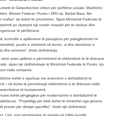
hetit të Gelsenkirchen shkon për përfitime sociale. Mashtrimi
shëm. Ministri Federal i Punës i SPD-së, Bärbel Bass, flet
t e mafias” që duhet të çmontohen. Sipas Ministrisë Federale të
 tashmë po zbatojnë një numër masash për të zbuluar dhe
rganizuar të përfitimeve.
l, kontrollin e aplikimeve të paraqitura për palogjikshmëri të
entitetit, punën e shërbimit në terren, si dhe vlerësimin e
eta dhe anonime”, thotë zëdhënësja.
a vënë vetes qëllimin e përmirësimit të shkëmbimit të të dhënave
thatë, sipas një zëdhënëseje të Ministrisë Federale të Punës, kjo
ord midis ministrive.
dshme është e ngarkuar me avancimin e dixhitalizimit të
nit, i cili duhet të përmirësojë shkëmbimin e të dhënave midis
 autoriteteve të kompensimit.
ncave është përgjegjëse për modernizimin e dixhitalizimit të
deklaruar. “Projektligji për këtë duhet të miratohet nga qeveria
të presim për detajet specifike”, thotë një zëdhënëse.
t, Link, pret përmirësime të shpejta në luftën kundër