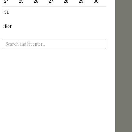
24
25
26
27
28
29
30
31
« Kor
ADS