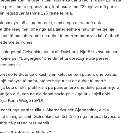
 federale konfirmojnë rritjen: vitin e kaluar u regjistruan 421 raste
e përfitimet e organizuara, krahasuar me 229 një vit më parë.
ishin regjistruar tashmë 225 raste të reja.
nuk pasqyrojnë situatën reale, sepse nga njëra anë nuk
stet dhe reagimet, dhe nga ana tjetër është e natyrshme që një
janë të panjohura për ne duhet të merren parasysh këtu”, thotë
Federale të Punës.
shfaqet në Gelsenkirchen si në Duisburg. Njerëzit zhvendosen
likojnë për “Bürgergeld” dhe duhet ta dorëzojnë atë përsëri.
me bastisje.
torët do të thotë që dikush vjen këtu, së pari punon, dhe pastaj,
jë mënyrë të pafat, atëherë sigurisht që duhet të marrë
hja këtu direkt, praktikisht pa punuar fare dhe duke pasur mijëra
iljen e tij, çon në një debat socio-politik që nuk i sjell dobi
akja, Karin Welge (SPD).
zohet nga parti të tilla si Alternativa për Gjermaninë, e cila
mat e imigracionit. Gelsenkirchen është një nga fortesat kryesore
athtë në perëndim të vendit.
nës: “Strukturat e Mafias”