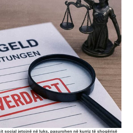
OPINIONE
Vendimet e Samitit të NATO –s në Ankara dhe
POSTED ON: 16/07/2026
OPINIONE
Një shekull diplomaci shqiptare, kujtesë dhe vi
POSTED ON: 03/08/2026
t social jetojnë në luks, pasurohen në kurriz të shoqërisë