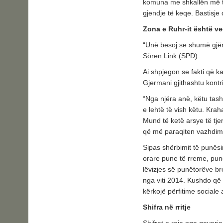
komuna me shkallën më t
gjendje të keqe. Bastisje 
Zona e Ruhr-it është ve
“Unë besoj se shumë gjëra
Sören Link (SPD).
Ai shpjegon se fakti që k
Gjermani gjithashtu kont
“Nga njëra anë, këtu tash
e lehtë të vish këtu. Krah
Mund të ketë arsye të tj
që më paraqiten vazhdimi
Sipas shërbimit të punësi
orare pune të rreme, pun
lëvizjes së punëtorëve b
nga viti 2014. Kushdo që 
kërkojë përfitime sociale a
Shifra në rritje