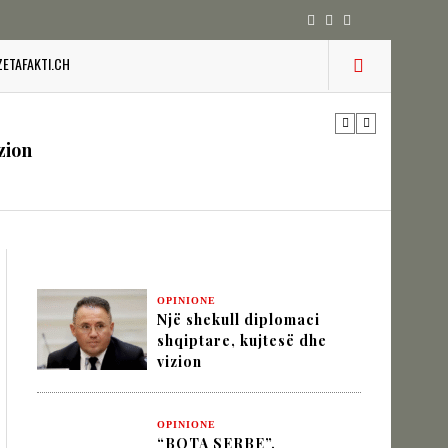
 pesha diplomatike e Turqisë
ZETAFAKTI.CH
zion
URINË DHE STABILITETIN E BALLKANIT
SHKUPIT SHQIPTAR
OPINIONE
Një shekull diplomaci
shqiptare, kujtesë dhe
vizion
IK NËPËRMJET INXHINIERISË SË
OPINIONE
“BOTA SERBE”,