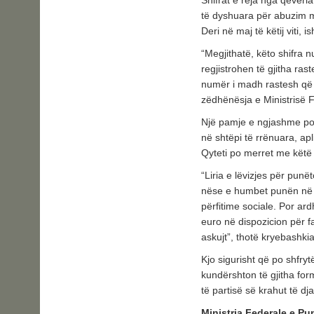
Shifrat e reja nga qeveria
të dyshuara për abuzim m
Deri në maj të këtij viti, 
“Megjithatë, këto shifra 
regjistrohen të gjitha ra
numër i madh rastesh që 
zëdhënësja e Ministrisë 
Një pamje e ngjashme po 
në shtëpi të rrënuara, ap
Qyteti po merret me këtë 
“Liria e lëvizjes për punë
nëse e humbet punën në n
përfitime sociale. Por ard
euro në dispozicion për fam
askujt”, thotë kryebashki
Kjo sigurisht që po shfrytë
kundërshton të gjitha for
të partisë së krahut të dj
Ministrja Federale e Pu