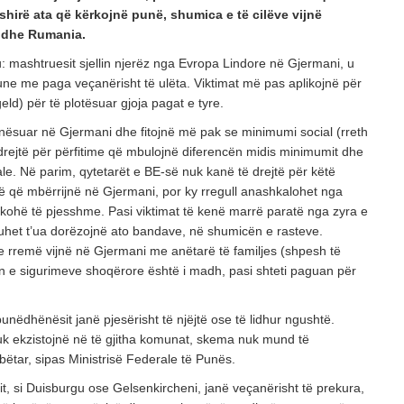
hirë ata që kërkojnë punë, shumica e të cilëve vijnë
a dhe Rumania.
 mashtruesit sjellin njerëz nga Evropa Lindore në Gjermani, u
une me paga veçanërisht të ulëta. Viktimat më pas aplikojnë për
eld) për të plotësuar gjoja pagat e tyre.
unësuar në Gjermani dhe fitojnë më pak se minimumi social (rreth
drejtë për përfitime që mbulojnë diferencën midis minimumit dhe
ale. Në parim, qytetarët e BE-së nuk kanë të drejtë për këtë
rë që mbërrijnë në Gjermani, por ky rregull anashkalohet nga
 kohë të pjesshme. Pasi viktimat të kenë marrë paratë nga zyra e
duhet t’ua dorëzojnë ato bandave, në shumicën e rasteve.
 rremë vijnë në Gjermani me anëtarë të familjes (shpesh të
n e sigurimeve shoqërore është i madh, pasi shteti paguan për
nëdhënësit janë pjesërisht të njëjtë ose të lidhur ngushtë.
k ekzistojnë në të gjitha komunat, skema nuk mund të
ëtar, sipas Ministrisë Federale të Punës.
t, si Duisburgu ose Gelsenkircheni, janë veçanërisht të prekura,