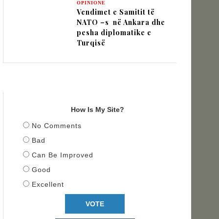
OPINIONE
Vendimet e Samitit të
NATO –s në Ankara dhe
pesha diplomatike e
Turqisë
TITULLI
How Is My Site?
No Comments
Bad
Can Be Improved
Good
Excellent