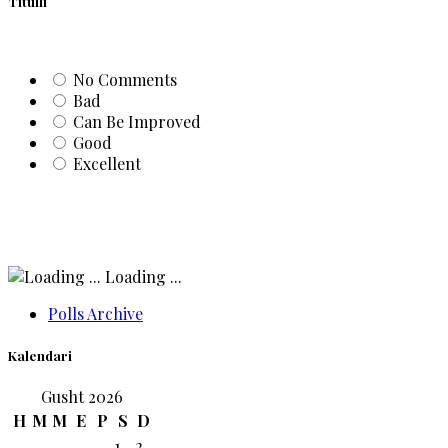
Titulli
No Comments
Bad
Can Be Improved
Good
Excellent
Loading ...
Polls Archive
Kalendari
Gusht 2026
H
M
M
E
P
S
D
1
2