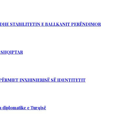
Ë DHE STABILITETIN E BALLKANIT PERËNDIMOR
T SHQIPTAR
PËRMJET INXHINIERISË SË IDENTITETIT
 diplomatike e Turqisë