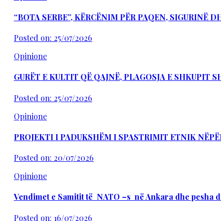
“BOTA SERBE”, KËRCËNIM PËR PAQEN, SIGURINË 
Posted on: 25/07/2026
Opinione
GURËT E KULTIT QË QAJNË, PLAGOSJA E SHKUPIT 
Posted on: 25/07/2026
Opinione
PROJEKTI I PADUKSHËM I SPASTRIMIT ETNIK NËPË
Posted on: 20/07/2026
Opinione
Vendimet e Samitit të NATO –s në Ankara dhe pesha d
Posted on: 16/07/2026