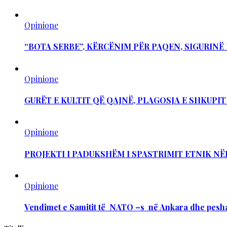
Opinione
“BOTA SERBE”, KËRCËNIM PËR PAQEN, SIGURIN
Opinione
GURËT E KULTIT QË QAJNË, PLAGOSJA E SHKUPI
Opinione
PROJEKTI I PADUKSHËM I SPASTRIMIT ETNIK NË
Opinione
Vendimet e Samitit të NATO –s në Ankara dhe pesha