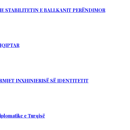
DHE STABILITETIN E BALLKANIT PERËNDIMOR
SHQIPTAR
RMJET INXHINIERISË SË IDENTITETIT
iplomatike e Turqisë