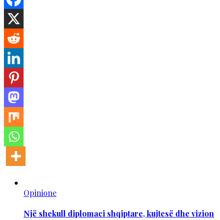
Opinione
Një shekull diplomaci shqiptare, kujtesë dhe vizion