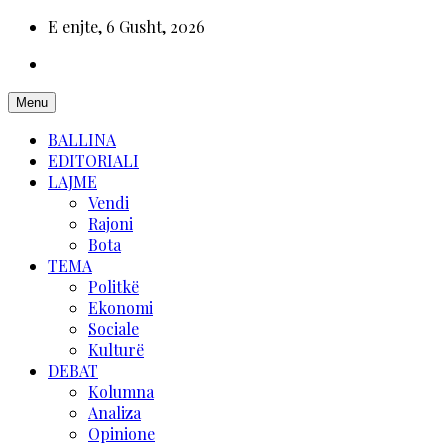
E enjte, 6 Gusht, 2026
Menu
BALLINA
EDITORIALI
LAJME
Vendi
Rajoni
Bota
TEMA
Politkë
Ekonomi
Sociale
Kulturë
DEBAT
Kolumna
Analiza
Opinione