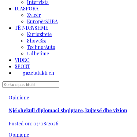
Intervista
DIASPORA
Zvicër
Europë/SHBA
TË NDRYSHME
Kuriozitete
ShowBiz
Techno/Auto
Udhëtime
VIDEO
SPORT
gazetafakti.ch
Opinione
Një shekull diplomaci shqiptare, kujtesë dhe vizion
Posted on: 03/08/2026
Opinione