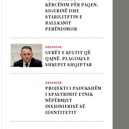
KËRCËNIM PËR PAQEN,
SIGURINË DHE
STABILITETIN E
 pesha diplomatike e Turqisë
BALLKANIT
PERËNDIMOR
zion
OPINIONE
GURËT E KULTIT QË
QAJNË, PLAGOSJA E
SHKUPIT SHQIPTAR
OPINIONE
PROJEKTI I PADUKSHËM
I SPASTRIMIT ETNIK
NËPËRMJET
INXHINIERISË SË
IDENTITETIT