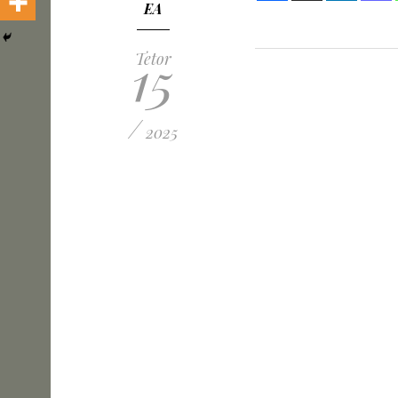
EA
15
Tetor
/
2025