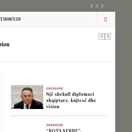
ZETAFAKTI.CH
 pesha diplomatike e Turqisë
zion
URINË DHE STABILITETIN E BALLKANIT
OPINIONE
Një shekull diplomaci
SHKUPIT SHQIPTAR
shqiptare, kujtesë dhe
vizion
IK NËPËRMJET INXHINIERISË SË
OPINIONE
“BOTA SERBE”,