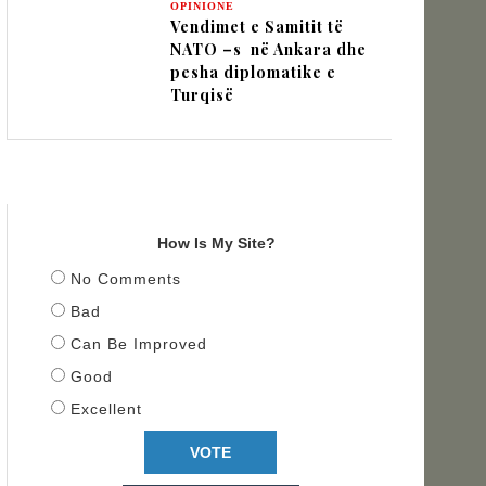
OPINIONE
Vendimet e Samitit të
NATO –s në Ankara dhe
pesha diplomatike e
Turqisë
TITULLI
How Is My Site?
No Comments
Bad
Can Be Improved
Good
Excellent