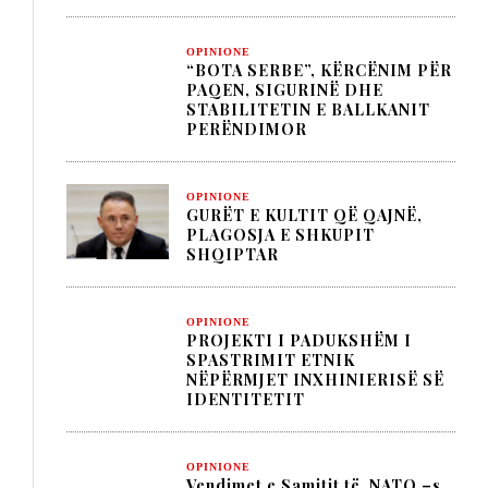
OPINIONE
“BOTA SERBE”, KËRCËNIM PËR
PAQEN, SIGURINË DHE
STABILITETIN E BALLKANIT
PERËNDIMOR
OPINIONE
GURËT E KULTIT QË QAJNË,
PLAGOSJA E SHKUPIT
SHQIPTAR
OPINIONE
PROJEKTI I PADUKSHËM I
SPASTRIMIT ETNIK
NËPËRMJET INXHINIERISË SË
IDENTITETIT
OPINIONE
Vendimet e Samitit të NATO –s