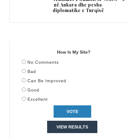
në Ankara dhe pesha
diplomatike e Turqisë
TITULLI
How Is My Site?
No Comments
Bad
Can Be Improved
Good
Excellent
VIEW RESULTS