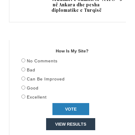
në Ankara dhe pesha
diplomatike e Turqisë
TITULLI
How Is My Site?
No Comments
Bad
Can Be Improved
Good
Excellent
VIEW RESULTS