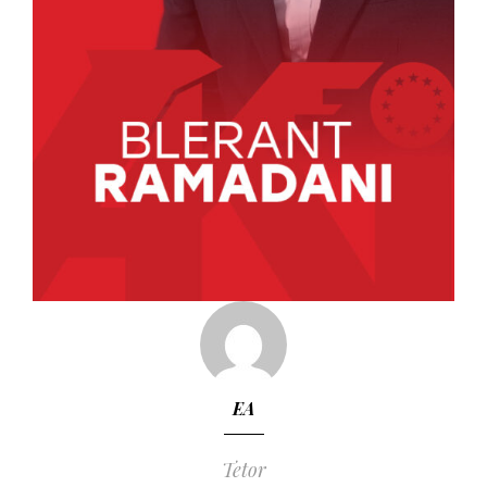
EA
Tetor