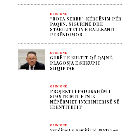
OPINIONE
“BOTA SERBE”, KËRCËNIM PËR
PAQEN, SIGURINË DHE
STABILITETIN E BALLKANIT
PERËNDIMOR
OPINIONE
GURËT E KULTIT QË QAJNË,
PLAGOSJA E SHKUPIT
SHQIPTAR
OPINIONE
PROJEKTI I PADUKSHËM I
SPASTRIMIT ETNIK
NËPËRMJET INXHINIERISË SË
IDENTITETIT
OPINIONE
Vendimet e Samitit të NATO –s