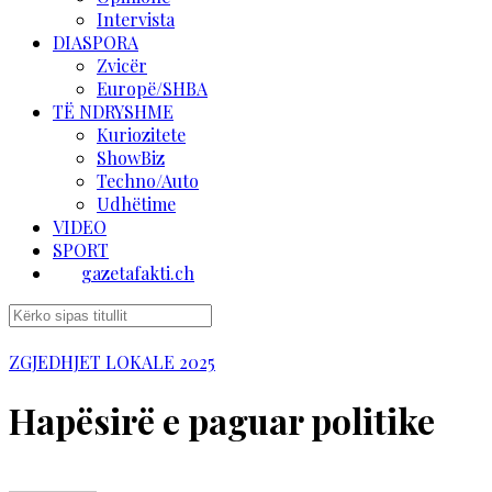
Intervista
DIASPORA
Zvicër
Europë/SHBA
TË NDRYSHME
Kuriozitete
ShowBiz
Techno/Auto
Udhëtime
VIDEO
SPORT
gazetafakti.ch
ZGJEDHJET LOKALE 2025
Hapësirë e paguar politike