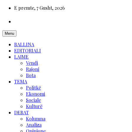
E premte, 7 Gusht, 2026
Menu
BALLINA
EDITORIALI
LAJME
Vendi
Rajoni
Bota
TEMA
Politkë
Ekonomi
Sociale
Kulturë
DEBAT
Kolumna
Analiza
Opinione