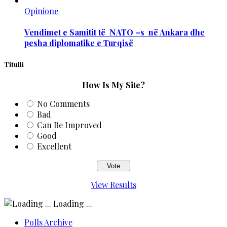
Opinione
Vendimet e Samitit të NATO –s në Ankara dhe
pesha diplomatike e Turqisë
Titulli
How Is My Site?
No Comments
Bad
Can Be Improved
Good
Excellent
View Results
Loading ...
Polls Archive