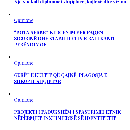
Një shekull diplomaci shqiptare, kujtesë dhe vizion
Opinione
“BOTA SERBE”, KËRCËNIM PËR PAQEN,
SIGURINË DHE STABILITETIN E BALLKANIT
PERËNDIMOR
Opinione
GURËT E KULTIT QË QAJNË, PLAGOSJA E
SHKUPIT SHQIPTAR
Opinione
PROJEKTI I PADUKSHËM I SPASTRIMIT ETNIK
NËPËRMJET INXHINIERISË SË IDENTITETIT