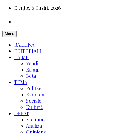
E enjte, 6 Gusht, 2026
Menu
BALLINA
EDITORIALI
LAJME
Vendi
Rajoni
Bota
TEMA
Politkë
Ekonomi
Sociale
Kulturë
DEBAT
Kolumna
Analiza
Opinione