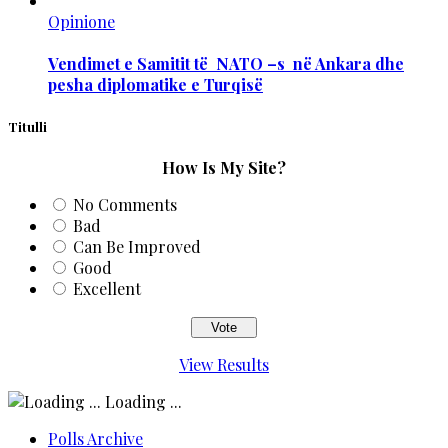
Opinione
Vendimet e Samitit të NATO –s në Ankara dhe
pesha diplomatike e Turqisë
Titulli
How Is My Site?
No Comments
Bad
Can Be Improved
Good
Excellent
View Results
Loading ...
Polls Archive