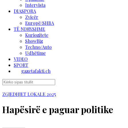
Intervista
DIASPORA
Zvicër
Europë/SHBA
TË NDRYSHME
Kuriozitete
ShowBiz
Techno/Auto
Udhëtime
VIDEO
SPORT
gazetafakti.ch
ZGJEDHJET LOKALE 2025
Hapësirë e paguar politike