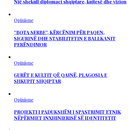
Një shekull diplomaci shqiptare, kujtesë dhe vizion
Opinione
“BOTA SERBE”, KËRCËNIM PËR PAQEN,
SIGURINË DHE STABILITETIN E BALLKANIT
PERËNDIMOR
Opinione
GURËT E KULTIT QË QAJNË, PLAGOSJA E
SHKUPIT SHQIPTAR
Opinione
PROJEKTI I PADUKSHËM I SPASTRIMIT ETNIK
NËPËRMJET INXHINIERISË SË IDENTITETIT