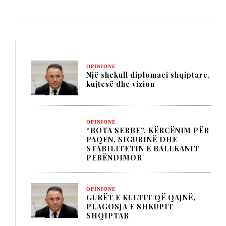
OPINIONE
Një shekull diplomaci shqiptare,
kujtesë dhe vizion
OPINIONE
“BOTA SERBE”, KËRCËNIM PËR
PAQEN, SIGURINË DHE
STABILITETIN E BALLKANIT
PERËNDIMOR
OPINIONE
GURËT E KULTIT QË QAJNË,
PLAGOSJA E SHKUPIT
SHQIPTAR