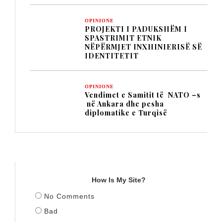
OPINIONE
PROJEKTI I PADUKSHËM I
SPASTRIMIT ETNIK
NËPËRMJET INXHINIERISË SË
IDENTITETIT
OPINIONE
Vendimet e Samitit të NATO –s
në Ankara dhe pesha
diplomatike e Turqisë
TITULLI
How Is My Site?
No Comments
Bad