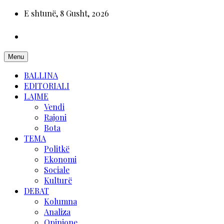
E shtunë, 8 Gusht, 2026
Menu
BALLINA
EDITORIALI
LAJME
Vendi
Rajoni
Bota
TEMA
Politkë
Ekonomi
Sociale
Kulturë
DEBAT
Kolumna
Analiza
Opinione