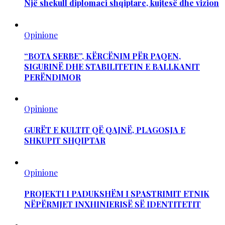
Një shekull diplomaci shqiptare, kujtesë dhe vizion
Opinione
“BOTA SERBE”, KËRCËNIM PËR PAQEN,
SIGURINË DHE STABILITETIN E BALLKANIT
PERËNDIMOR
Opinione
GURËT E KULTIT QË QAJNË, PLAGOSJA E
SHKUPIT SHQIPTAR
Opinione
PROJEKTI I PADUKSHËM I SPASTRIMIT ETNIK
NËPËRMJET INXHINIERISË SË IDENTITETIT