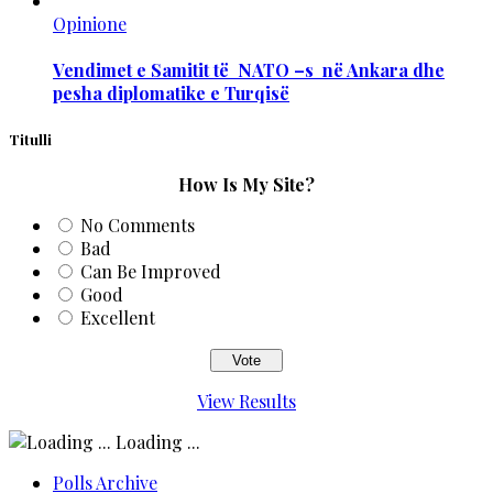
Opinione
Vendimet e Samitit të NATO –s në Ankara dhe
pesha diplomatike e Turqisë
Titulli
How Is My Site?
No Comments
Bad
Can Be Improved
Good
Excellent
View Results
Loading ...
Polls Archive