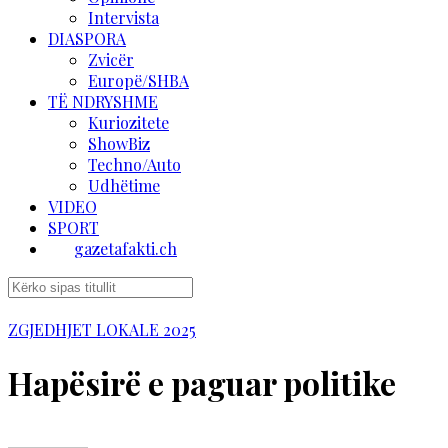
Intervista
DIASPORA
Zvicër
Europë/SHBA
TË NDRYSHME
Kuriozitete
ShowBiz
Techno/Auto
Udhëtime
VIDEO
SPORT
gazetafakti.ch
ZGJEDHJET LOKALE 2025
Hapësirë e paguar politike