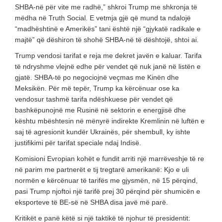
SHBA-në për vite me radhë,” shkroi Trump me shkronja të
mëdha në Truth Social. E vetmja gjë që mund ta ndalojë
“madhështinë e Amerikës” tani është një “gjykatë radikale e
majtë” që dëshiron të shohë SHBA-në të dështojë, shtoi ai.
Trump vendosi tarifat e reja me dekret javën e kaluar. Tarifa
të ndryshme vlejnë edhe për vendet që nuk janë në listën e
gjatë. SHBA-të po negociojnë veçmas me Kinën dhe
Meksikën. Për më tepër, Trump ka kërcënuar ose ka
vendosur tashmë tarifa ndëshkuese për vendet që
bashkëpunojnë me Rusinë në sektorin e energjisë dhe
kështu mbështesin në mënyrë indirekte Kremlinin në luftën e
saj të agresionit kundër Ukrainës, për shembull, ky ishte
justifikimi për tarifat speciale ndaj Indisë.
Komisioni Evropian kohët e fundit arriti një marrëveshje të re
në parim me partnerët e tij tregtarë amerikanë: Kjo e uli
normën e kërcënuar të tarifës me gjysmën, në 15 përqind,
pasi Trump njoftoi një tarifë prej 30 përqind për shumicën e
eksporteve të BE-së në SHBA disa javë më parë.
Kritikët e panë këtë si një taktikë të njohur të presidentit: