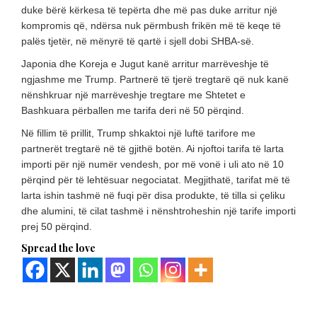
duke bërë kërkesa të tepërta dhe më pas duke arritur një
kompromis që, ndërsa nuk përmbush frikën më të keqe të
palës tjetër, në mënyrë të qartë i sjell dobi SHBA-së.
Japonia dhe Koreja e Jugut kanë arritur marrëveshje të
ngjashme me Trump. Partnerë të tjerë tregtarë që nuk kanë
nënshkruar një marrëveshje tregtare me Shtetet e
Bashkuara përballen me tarifa deri në 50 përqind.
Në fillim të prillit, Trump shkaktoi një luftë tarifore me
partnerët tregtarë në të gjithë botën. Ai njoftoi tarifa të larta
importi për një numër vendesh, por më vonë i uli ato në 10
përqind për të lehtësuar negociatat. Megjithatë, tarifat më të
larta ishin tashmë në fuqi për disa produkte, të tilla si çeliku
dhe alumini, të cilat tashmë i nënshtroheshin një tarife importi
prej 50 përqind.
Spread the love