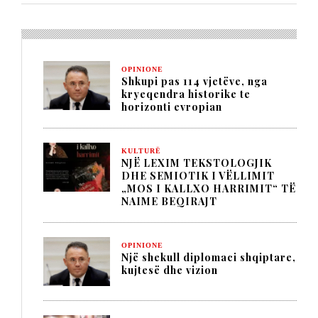
OPINIONE
Shkupi pas 114 vjetëve, nga
kryeqendra historike te
horizonti evropian
KULTURË
NJË LEXIM TEKSTOLOGJIK
DHE SEMIOTIK I VËLLIMIT
„MOS I KALLXO HARRIMIT“ TË
NAIME BEQIRAJT
OPINIONE
Një shekull diplomaci shqiptare,
kujtesë dhe vizion