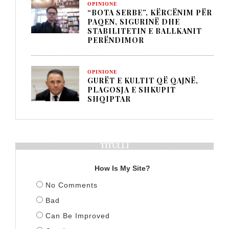
OPINIONE
“BOTA SERBE”, KËRCËNIM PËR
PAQEN, SIGURINË DHE
STABILITETIN E BALLKANIT
PERËNDIMOR
OPINIONE
GURËT E KULTIT QË QAJNË,
PLAGOSJA E SHKUPIT
SHQIPTAR
TITULLI
How Is My Site?
No Comments
Bad
Can Be Improved