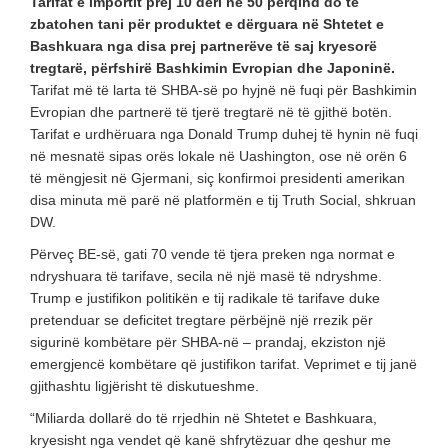
Tarifat e importit prej 10 deri në 50 përqind do të
zbatohen tani për produktet e dërguara në Shtetet e
Bashkuara nga disa prej partnerëve të saj kryesorë
tregtarë, përfshirë Bashkimin Evropian dhe Japoninë.
Tarifat më të larta të SHBA-së po hyjnë në fuqi për Bashkimin
Evropian dhe partnerë të tjerë tregtarë në të gjithë botën.
Tarifat e urdhëruara nga Donald Trump duhej të hynin në fuqi
në mesnatë sipas orës lokale në Uashington, ose në orën 6
të mëngjesit në Gjermani, siç konfirmoi presidenti amerikan
disa minuta më parë në platformën e tij Truth Social, shkruan
DW.
Përveç BE-së, gati 70 vende të tjera preken nga normat e
ndryshuara të tarifave, secila në një masë të ndryshme.
Trump e justifikon politikën e tij radikale të tarifave duke
pretenduar se deficitet tregtare përbëjnë një rrezik për
sigurinë kombëtare për SHBA-në – prandaj, ekziston një
emergjencë kombëtare që justifikon tarifat. Veprimet e tij janë
gjithashtu ligjërisht të diskutueshme.
“Miliarda dollarë do të rrjedhin në Shtetet e Bashkuara,
kryesisht nga vendet që kanë shfrytëzuar dhe qeshur me