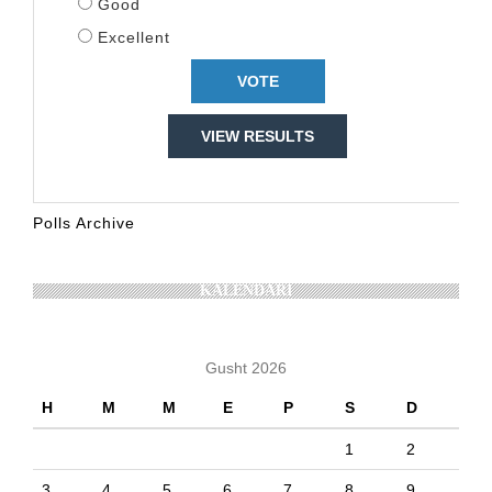
Good
Excellent
VIEW RESULTS
Polls Archive
KALENDARI
Gusht 2026
H
M
M
E
P
S
D
1
2
3
4
5
6
7
8
9